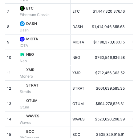
Populære
Krypto-ETF'er
ETC
Learn
CMC MCP
7
ETC
$1,447,320,376.16
$
Ethereum Classic
Ny
Bitcoin ETF'er
DASH
x402
Nyheder
8
DASH
$1,414,046,355.63
$1
Dash
Krypto
Ethereum ETF'er
MIOTA
Academy
9
MIOTA
$1,198,373,080.15
$0
IOTA
Politik
Teknisk analyse
Undersøgelser
NEO
10
NEO
$760,546,636.58
$
Neo
Sport
RSI
Videoer
XMR
11
XMR
$712,456,363.52
$
Monero
Finans
MACD
Ordforklaring
STRAT
12
STRAT
$661,639,585.35
$6
Stratis
Teknologi
QTUM
Derivativer
Kampagner
13
QTUM
$594,278,526.31
$
Qtum
NFT
WAVES
Oversigt
Airdrops
14
WAVES
$520,620,298.39
$5
Waves
Samlet NFT-statistikker
BCC
Likvidationer
Diamant-belønninger
15
BCC
$505,829,915.91
$
BitConnect