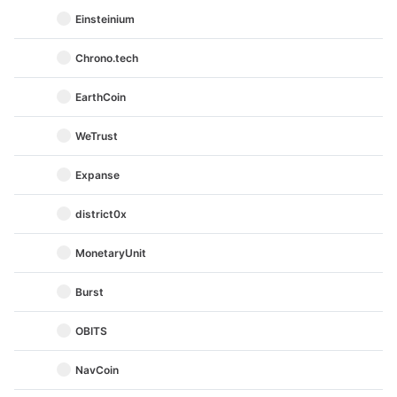
Einsteinium
Chrono.tech
EarthCoin
WeTrust
Expanse
district0x
MonetaryUnit
Burst
OBITS
NavCoin