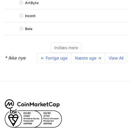
ArtByte
Incent
Bela
Indlæs mere
* Ikke nye
← Forrige uge
Næste uge →
View All