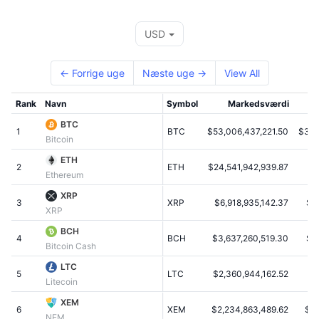
Tophandlere
Artikler
Indstrømninger/udstrømninger på børser
DEX API
Omregner
Leaderboards
Spot
USD
Stemning
Virksomhed
Nyhedsbrev
Indikatorer
Populære
Derivativer
← Forrige uge
Næste uge →
View All
Priser
CMC Launch
Kommende
Kryptofrygt- og Kryptogrådighedsindeks.
Rank
Navn
Symbol
Markedsværdi
Ressourcer
CMC Labs
Nylig tilføjet
Altcoin-sæsonindeks
BTC
1
BTC
$53,006,437,221.50
$3,2
Bitcoin
CMC Max
Vindere & Tabere
Markedscyklusindikatorer
ETH
Dokumentation
2
ETH
$24,541,942,939.87
$2
Ethereum
Topnyheder
Mest besøgte
Bitcoin-dominans
FAQ
XRP
3
XRP
$6,918,935,142.37
$0
XRP
Telegram-bot
Community-stemning
CoinMarketCap 20-indeks
BCH
4
AI-integrationer
BCH
$3,637,260,519.30
$2
Annoncér
Bitcoin Cash
Blockchain-rangering
CoinMarketCap 100-indeks
LTC
CMC Agent Hub
5
LTC
$2,360,944,162.52
$
Litecoin
Forudsigelsesmarkeder
ETF-pengestrømme
Side-widgets
XEM
Markedsplads for færdigheder
6
XEM
$2,234,863,489.62
$0
NEM