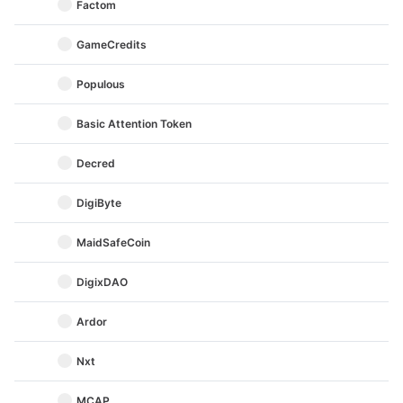
Factom
GameCredits
Populous
Basic Attention Token
Decred
DigiByte
MaidSafeCoin
DigixDAO
Ardor
Nxt
MCAP