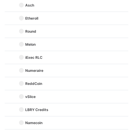
Asch
Etheroll
Round
Melon
iExec RLC
Numeraire
ReddCoin
vSlice
LBRY Credits
Namecoin