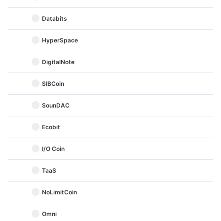
Databits
HyperSpace
DigitalNote
SIBCoin
SounDAC
Ecobit
I/O Coin
TaaS
NoLimitCoin
Omni