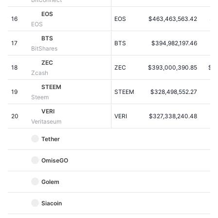
Kommende salg
Finansieringsrenter
EOS
Lær og tjen
16
EOS
$463,463,563.42
$1
EOS
BTS
17
BTS
$394,982,197.46
$0
Kalendere
BitShares
ZEC
18
ZEC
$393,000,390.85
$2
ICO-kalender
Zcash
STEEM
19
Begivenhedskalender
STEEM
$328,498,552.27
$1
Steem
VERI
20
VERI
$327,338,240.48
$1
Veritaseum
Tether
OmiseGO
Golem
Siacoin