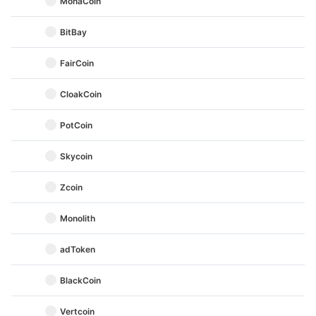
MonaCoin
BitBay
FairCoin
CloakCoin
PotCoin
Skycoin
Zcoin
Monolith
adToken
BlackCoin
Vertcoin