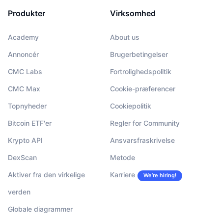
Produkter
Virksomhed
Academy
About us
Annoncér
Brugerbetingelser
CMC Labs
Fortrolighedspolitik
CMC Max
Cookie-præferencer
Topnyheder
Cookiepolitik
Bitcoin ETF'er
Regler for Community
Krypto API
Ansvarsfraskrivelse
DexScan
Metode
Aktiver fra den virkelige
Karriere
We’re hiring!
verden
Globale diagrammer