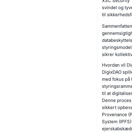
XSC Security 
svindel og tyv
til sikkerheds
Sammenfattend
gennemsigtigh
databeskyttels
styringsmodel,
sikrer kollekti
Hvordan vil Di
DigixDAO spill
med fokus på t
styringsramme.
til at digital
Denne proces s
sikkert opbeva
Provenance (P
System (IPFS) 
ejerskabskæde.