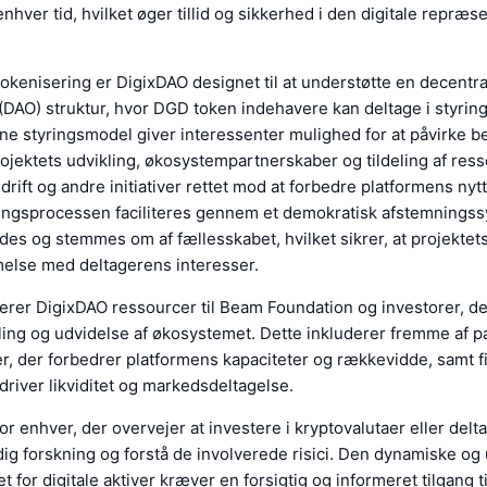
 enhver tid, hvilket øger tillid og sikkerhed i den digitale repræs
tokenisering er DigixDAO designet til at understøtte en decentr
(DAO) struktur, hvor DGD token indehavere kan deltage i styrin
ne styringsmodel giver interessenter mulighed for at påvirke b
jektets udvikling, økosystempartnerskaber og tildeling af resso
edrift og andre initiativer rettet mod at forbedre platformens ny
ringsprocessen faciliteres gennem et demokratisk afstemningss
des og stemmes om af fællesskabet, hvilket sikrer, at projektets
lse med deltagerens interesser.
rer DigixDAO ressourcer til Beam Foundation og investorer, de
ling og udvidelse af økosystemet. Dette inkluderer fremme af p
, der forbedrer platformens kapaciteter og rækkevidde, samt fi
r driver likviditet og markedsdeltagelse.
for enhver, der overvejer at investere i kryptovalutaer eller delta
ig forskning og forstå de involverede risici. Den dynamiske og
 for digitale aktiver kræver en forsigtig og informeret tilgang t