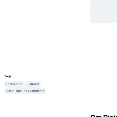
Website
Whitepaper
Hjemmeside
Sociale medier
Kontrakter
0xe0b7...5f0e2a
Audits
etherscan.io
Explorers
Wallets
UCID
1229
Tags
Stablecoin
Platform
Asset-Backed Stablecoin