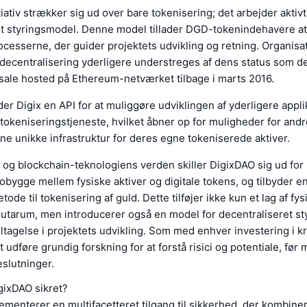
tiativ strækker sig ud over bare tokenisering; det arbejder akti
et styringsmodel. Denne model tillader DGD-tokenindehavere at 
cesserne, der guider projektets udvikling og retning. Organisa
decentralisering yderligere understreges af dens status som de
ale hosted på Ethereum-netværket tilbage i marts 2016.
er Digix en API for at muliggøre udviklingen af yderligere appl
tokeniseringstjeneste, hvilket åbner op for muligheder for andre
ne unikke infrastruktur for deres egne tokeniserede aktiver.
- og blockchain-teknologiens verden skiller DigixDAO sig ud for 
 brobygge mellem fysiske aktiver og digitale tokens, og tilbyder e
tode til tokenisering af guld. Dette tilføjer ikke kun et lag af fys
alutarum, men introducerer også en model for decentraliseret st
tagelse i projektets udvikling. Som med enhver investering i kr
at udføre grundig forskning for at forstå risici og potentiale, før
slutninger.
gixDAO sikret?
menterer en multifacetteret tilgang til sikkerhed, der kombine