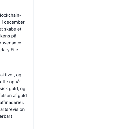
lockchain-
re i december
at skabe et
okens på
Provenance
tary File
aktiver, og
Dette opnås
sisk guld, og
felsen af guld
ffinaderier.
artsrevision
cerbart