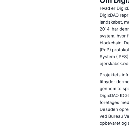
Om Dig
Hvad er Digix
DigixDAO repr
landskabet, me
2014, har den
system, hvor f
blockchain. D
(PoP) protoko
System (IPFS) f
ejerskabskæd
Projektets inf
tilbyder derme
gennem to spec
DigixDAO (DGD)
foretages med
Desuden opret
ved Bureau Ver
opbevaret og s