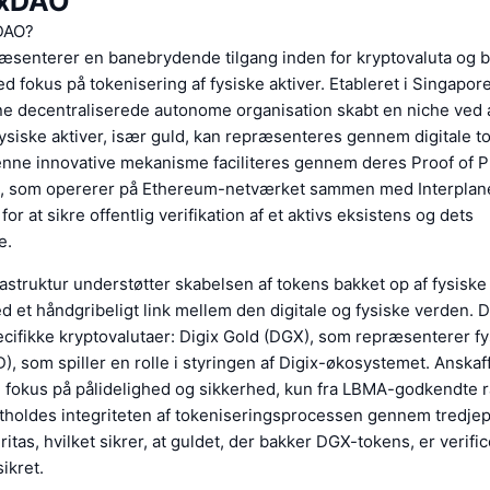
ixDAO
DAO?
æsenterer en banebrydende tilgang inden for kryptovaluta og b
d fokus på tokenisering af fysiske aktiver. Etableret i Singapo
ne decentraliserede autonome organisation skabt en niche ved 
ysiske aktiver, især guld, kan repræsenteres gennem digitale t
enne innovative mekanisme faciliteres gennem deres Proof of 
l, som opererer på Ethereum-netværket sammen med Interplane
or at sikre offentlig verifikation af et aktivs eksistens og dets
e.
rastruktur understøtter skabelsen af tokens bakket op af fysiske 
d et håndgribeligt link mellem den digitale og fysiske verden. 
ifikke kryptovalutaer: Digix Gold (DGX), som repræsenterer fy
, som spiller en rolle i styringen af Digix-økosystemet. Anskaf
 fokus på pålidelighed og sikkerhed, kun fra LBMA-godkendte ra
holdes integriteten af tokeniseringsprocessen gennem tredjep
itas, hvilket sikrer, at guldet, der bakker DGX-tokens, er verifi
ikret.