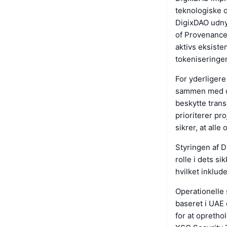
teknologiske o
DigixDAO udny
of Provenance 
aktivs eksiste
tokeniseringen
For yderligere
sammen med di
beskytte trans
prioriterer pr
sikrer, at all
Styringen af D
rolle i dets s
hvilket inklud
Operationelle 
baseret i UAE 
for at opretho