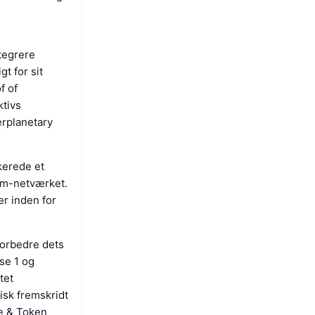
ntegrere
t for sit
f of
ktivs
erplanetary
kerede et
um-netværket.
r inden for
forbedre dets
se 1 og
tet
isk fremskridt
ce & Token