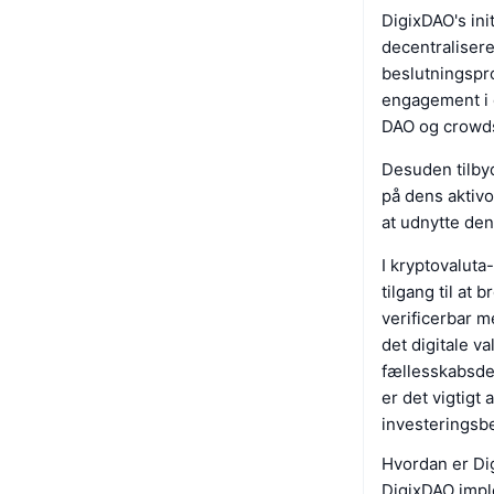
DigixDAO's ini
decentraliser
beslutningspro
engagement i 
DAO og crowds
Desuden tilbyd
på dens aktivo
at udnytte den
I kryptovaluta
tilgang til at
verificerbar me
det digitale v
fællesskabsdel
er det vigtigt 
investeringsbe
Hvordan er Di
DigixDAO imple