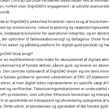
Token Contract på Dusk-netværket sikkerheden ved at minimere 
eri, hvilket viser DigixDAO's engagement i at udnytte avancered
formål.
e er DigixDAO's sikkerhed forankret i dens brug af blockchain-
ed og revisionsevne, robust kryptering og nøglestyringssystem
e, tredjepartsrevisioner for operationel integritet, og en decent
 der opfordrer til fællesskabsoversigt og deltagelse. Disse fora
vt en sikker og pålidelig platform for digitalt guld ejerskab og ha
gixDAO blive brugt?
er en multifacetteret rolle inden for økosystemet af digitale akt
okenisering af fysiske aktiver, såsom guld, og leverer en decen
 Den centrale nytteværdi af DigixDAO drejer sig om dens innov
isere fysiske guldbarrer gennem udstedelsen af ERC-20 stablecoi
ikrer, at hver digital token repræsenterer en specifik vægt af f
ret og verificerbar. Tokeniseringsmekanismen er understøttet a
oP)-protokollen, som udnytter Ethereum blockchain og Interpla
til at opretholde en transparent og uforanderlig optegnelse af a
 Dette sikrer, at eksistensen og ejerskabet af det fysiske guld 