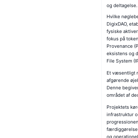
og deltagelse.
Hvilke nøgleb
DigixDAO, etab
fysiske aktive
fokus på token
Provenance (Po
eksistens og 
File System (
Et væsentligt
afgørende øje
Denne begiven
området af de
Projektets kør
infrastruktur 
progressionen 
færdiggørelse
og operatione