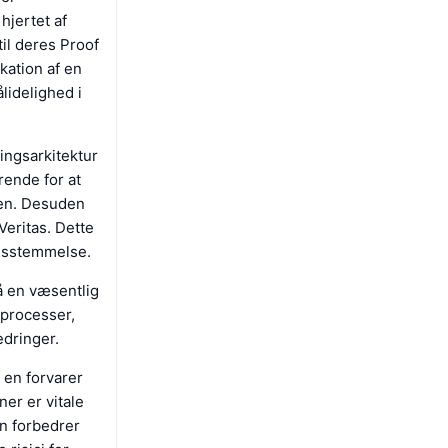
hjertet af
il deres Proof
kation af en
lidelighed i
ingsarkitektur
ende for at
men. Desuden
Veritas. Dette
ensstemmelse.
å en væsentlig
sprocesser,
edringer.
 en forvarer
er er vitale
en forbedrer