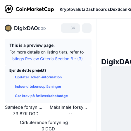
Kryptovaluta
Dashboards
DexScan
K
DigixDAO
3K
DGD
This is a preview page.
For more details on listing tiers, refer to
Listings Review Criteria Section B - (3).
DigixDA
Ejer du dette projekt?
Opdater Token-information
Indsend tokensoplåsninger
Gør krav på fællesskabsbadge
Samlede forsyning
Maksimale forsyning
73,87K DGD
--
Cirkulerende forsyning
0 DGD