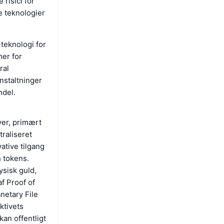
risici for
e teknologier
teknologi for
er for
ral
nstaltninger
ndel.
iver, primært
traliseret
ative tilgang
n tokens.
ysisk guld,
f Proof of
netary File
ktivets
kan offentligt