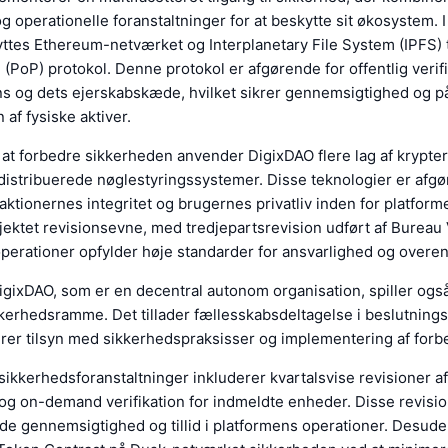
g operationelle foranstaltninger for at beskytte sit økosystem. I 
ttes Ethereum-netværket og Interplanetary File System (IPFS) t
(PoP) protokol. Denne protokol er afgørende for offentlig verifi
ns og dets ejerskabskæde, hvilket sikrer gennemsigtighed og på
 af fysiske aktiver.
 at forbedre sikkerheden anvender DigixDAO flere lag af krypter
stribuerede nøglestyringssystemer. Disse teknologier er afgør
aktionernes integritet og brugernes privatliv inden for platfor
ojektet revisionsevne, med tredjepartsrevision udført af Bureau 
e operationer opfylder høje standarder for ansvarlighed og over
igixDAO, som er en decentral autonom organisation, spiller ogs
ikkerhedsramme. Det tillader fællesskabsdeltagelse i beslutning
erer tilsyn med sikkerhedspraksisser og implementering af forb
sikkerhedsforanstaltninger inkluderer kvartalsvise revisioner af
og on-demand verifikation for indmeldte enheder. Disse revision
lde gennemsigtighed og tillid i platformens operationer. Desud