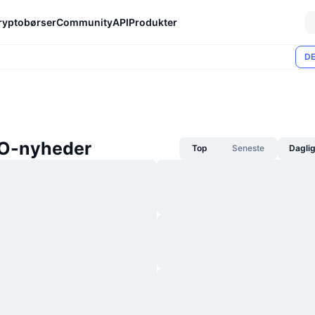
ryptobørser
Community
API
Produkter
DE
O-nyheder
Top
Seneste
Dagli