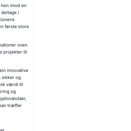
vt hen imod en
deltage i
tionens
n første store
ikationer oven
 projekter til
sin innovative
n sikker og
isk værdi til
yring og
yptovalutaer,
 man træffer
rer