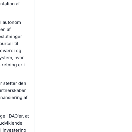
entation af
al autonom
gen af
eslutninger
urcer til
tteværdi og
ystem, hvor
 retning er i
r støtter den
artnerskaber
nansiering af
ge i DAO'er, at
 udviklende
il investering