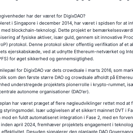
egivenheder har der været for DigixDAO?
leret i Singapore i december 2014, har været i spidsen for at i
r med blockchain-teknologi. Dette projekt er bemærkelsesværdig
isering af fysiske aktiver, især guld, gennem sit innovative Proo
P) protokol. Denne protokol sikrer offentlig verifikation af et a
dets ejerskabskæde, ved at udnytte Ethereum-netværket og Int
IPFS) for øget sikkerhed og gennemsigtighed.
 milepæl for DigixDAO var dets crowdsale i marts 2016, som mar
blik som den første større DAO og crowdsale afholdt på Ethere
hed understregede projektets pionerrolle i krypto-rummet, isæ
centrale autonome organisationer (DAO'er).
eplan har været præget af flere nøgleudviklinger rettet mod at 
og styringsmodel. Især udgivelsen af et sikkert mainnet DVT i Fa
mod en fuldt automatiseret integration i Fase 2, med en forven
 inden april 2024, fremhæver projektets engagement i teknolog
l effektivitet. Desuden signalerer den planlagte DAO Governan