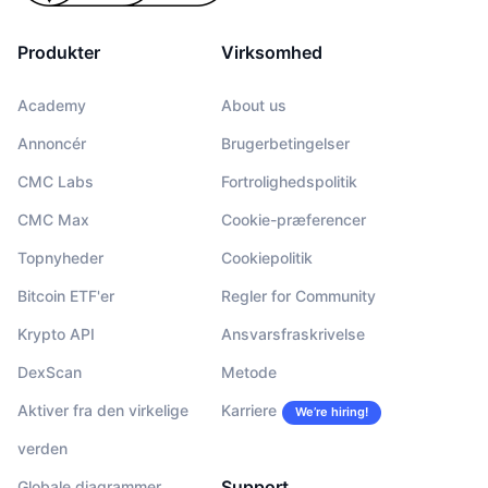
Produkter
Virksomhed
Academy
About us
Annoncér
Brugerbetingelser
CMC Labs
Fortrolighedspolitik
CMC Max
Cookie-præferencer
Topnyheder
Cookiepolitik
Bitcoin ETF'er
Regler for Community
Krypto API
Ansvarsfraskrivelse
DexScan
Metode
Aktiver fra den virkelige
Karriere
We’re hiring!
verden
Support
Globale diagrammer