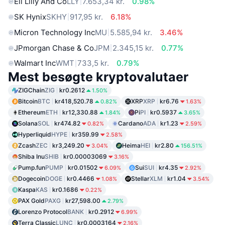
Eli Lilly And Co
LLY
7.653,34 kr.
0.98%
SK Hynix
SKHY
917,95 kr.
6.18%
Micron Technology Inc
MU
5.585,94 kr.
3.46%
JPmorgan Chase & Co
JPM
2.345,15 kr.
0.77%
Walmart Inc
WMT
733,5 kr.
0.79%
Mest besøgte kryptovalutaer
ZIGChain
ZIG
kr0.2612
1.50%
Bitcoin
BTC
kr418,520.78
XRP
XRP
kr6.76
0.82%
1.63%
Ethereum
ETH
kr12,330.88
Pi
PI
kr0.5937
1.84%
3.65%
Solana
SOL
kr474.82
Cardano
ADA
kr1.23
0.82%
2.59%
Hyperliquid
HYPE
kr359.99
2.58%
Zcash
ZEC
kr3,249.20
Heima
HEI
kr2.80
3.04%
156.51%
Shiba Inu
SHIB
kr0.00003069
3.16%
Pump.fun
PUMP
kr0.01502
Sui
SUI
kr4.35
6.09%
2.92%
Dogecoin
DOGE
kr0.4466
Stellar
XLM
kr1.04
1.08%
3.54%
Kaspa
KAS
kr0.1686
0.22%
PAX Gold
PAXG
kr27,598.00
2.79%
Lorenzo Protocol
BANK
kr0.2912
6.99%
Terra Classic
LUNC
kr0.0003164
2.16%