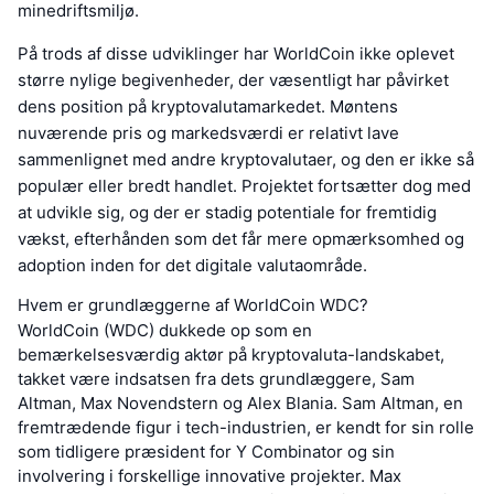
minedriftsmiljø.
På trods af disse udviklinger har WorldCoin ikke oplevet
større nylige begivenheder, der væsentligt har påvirket
dens position på kryptovalutamarkedet. Møntens
nuværende pris og markedsværdi er relativt lave
sammenlignet med andre kryptovalutaer, og den er ikke så
populær eller bredt handlet. Projektet fortsætter dog med
at udvikle sig, og der er stadig potentiale for fremtidig
vækst, efterhånden som det får mere opmærksomhed og
adoption inden for det digitale valutaområde.
Hvem er grundlæggerne af WorldCoin WDC?
WorldCoin (WDC) dukkede op som en
bemærkelsesværdig aktør på kryptovaluta-landskabet,
takket være indsatsen fra dets grundlæggere, Sam
Altman, Max Novendstern og Alex Blania. Sam Altman, en
fremtrædende figur i tech-industrien, er kendt for sin rolle
som tidligere præsident for Y Combinator og sin
involvering i forskellige innovative projekter. Max