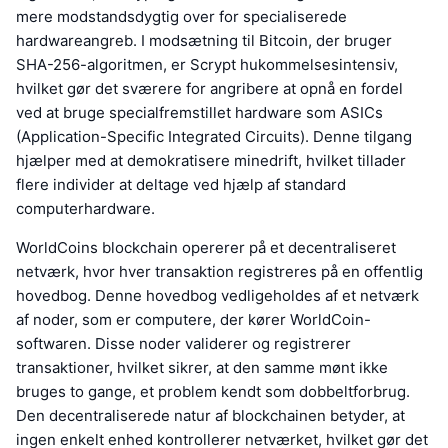
mere modstandsdygtig over for specialiserede
hardwareangreb. I modsætning til Bitcoin, der bruger
SHA-256-algoritmen, er Scrypt hukommelsesintensiv,
hvilket gør det sværere for angribere at opnå en fordel
ved at bruge specialfremstillet hardware som ASICs
(Application-Specific Integrated Circuits). Denne tilgang
hjælper med at demokratisere minedrift, hvilket tillader
flere individer at deltage ved hjælp af standard
computerhardware.
WorldCoins blockchain opererer på et decentraliseret
netværk, hvor hver transaktion registreres på en offentlig
hovedbog. Denne hovedbog vedligeholdes af et netværk
af noder, som er computere, der kører WorldCoin-
softwaren. Disse noder validerer og registrerer
transaktioner, hvilket sikrer, at den samme mønt ikke
bruges to gange, et problem kendt som dobbeltforbrug.
Den decentraliserede natur af blockchainen betyder, at
ingen enkelt enhed kontrollerer netværket, hvilket gør det