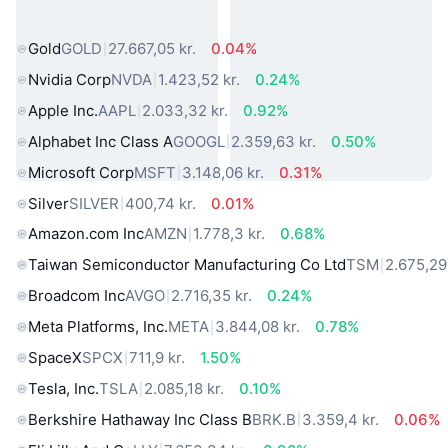
verden
Gold
GOLD
27.667,05 kr.
0.04%
Nvidia Corp
NVDA
1.423,52 kr.
0.24%
Apple Inc.
AAPL
2.033,32 kr.
0.92%
Alphabet Inc Class A
GOOGL
2.359,63 kr.
0.50%
Microsoft Corp
MSFT
3.148,06 kr.
0.31%
Silver
SILVER
400,74 kr.
0.01%
Amazon.com Inc
AMZN
1.778,3 kr.
0.68%
Taiwan Semiconductor Manufacturing Co Ltd
TSM
2.675,29 
Broadcom Inc
AVGO
2.716,35 kr.
0.24%
Meta Platforms, Inc.
META
3.844,08 kr.
0.78%
SpaceX
SPCX
711,9 kr.
1.50%
Tesla, Inc.
TSLA
2.085,18 kr.
0.10%
Berkshire Hathaway Inc Class B
BRK.B
3.359,4 kr.
0.06%