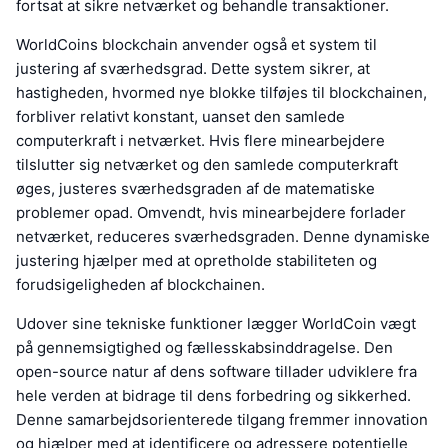
fortsat at sikre netværket og behandle transaktioner.
WorldCoins blockchain anvender også et system til
justering af sværhedsgrad. Dette system sikrer, at
hastigheden, hvormed nye blokke tilføjes til blockchainen,
forbliver relativt konstant, uanset den samlede
computerkraft i netværket. Hvis flere minearbejdere
tilslutter sig netværket og den samlede computerkraft
øges, justeres sværhedsgraden af de matematiske
problemer opad. Omvendt, hvis minearbejdere forlader
netværket, reduceres sværhedsgraden. Denne dynamiske
justering hjælper med at opretholde stabiliteten og
forudsigeligheden af blockchainen.
Udover sine tekniske funktioner lægger WorldCoin vægt
på gennemsigtighed og fællesskabsinddragelse. Den
open-source natur af dens software tillader udviklere fra
hele verden at bidrage til dens forbedring og sikkerhed.
Denne samarbejdsorienterede tilgang fremmer innovation
og hjælper med at identificere og adressere potentielle