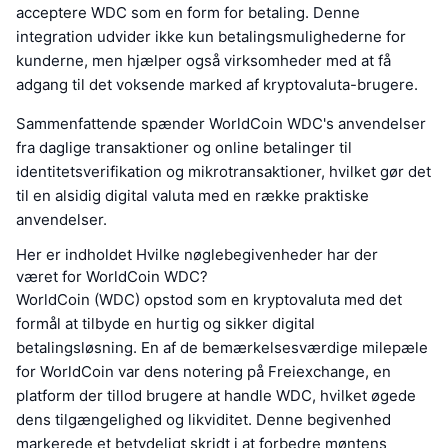
acceptere WDC som en form for betaling. Denne
integration udvider ikke kun betalingsmulighederne for
kunderne, men hjælper også virksomheder med at få
adgang til det voksende marked af kryptovaluta-brugere.
Sammenfattende spænder WorldCoin WDC's anvendelser
fra daglige transaktioner og online betalinger til
identitetsverifikation og mikrotransaktioner, hvilket gør det
til en alsidig digital valuta med en række praktiske
anvendelser.
Her er indholdet Hvilke nøglebegivenheder har der
været for WorldCoin WDC?
WorldCoin (WDC) opstod som en kryptovaluta med det
formål at tilbyde en hurtig og sikker digital
betalingsløsning. En af de bemærkelsesværdige milepæle
for WorldCoin var dens notering på Freiexchange, en
platform der tillod brugere at handle WDC, hvilket øgede
dens tilgængelighed og likviditet. Denne begivenhed
markerede et betydeligt skridt i at forbedre møntens