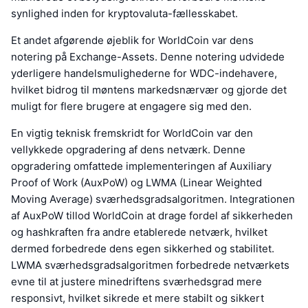
synlighed inden for kryptovaluta-fællesskabet.
Et andet afgørende øjeblik for WorldCoin var dens
notering på Exchange-Assets. Denne notering udvidede
yderligere handelsmulighederne for WDC-indehavere,
hvilket bidrog til møntens markedsnærvær og gjorde det
muligt for flere brugere at engagere sig med den.
En vigtig teknisk fremskridt for WorldCoin var den
vellykkede opgradering af dens netværk. Denne
opgradering omfattede implementeringen af Auxiliary
Proof of Work (AuxPoW) og LWMA (Linear Weighted
Moving Average) sværhedsgradsalgoritmen. Integrationen
af AuxPoW tillod WorldCoin at drage fordel af sikkerheden
og hashkraften fra andre etablerede netværk, hvilket
dermed forbedrede dens egen sikkerhed og stabilitet.
LWMA sværhedsgradsalgoritmen forbedrede netværkets
evne til at justere minedriftens sværhedsgrad mere
responsivt, hvilket sikrede et mere stabilt og sikkert