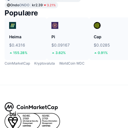
Ondo
ONDO
kr2.39
3.21%
Populære
Heima
Pi
Cap
$0.4316
$0.09167
$0.0285
155.28%
3.62%
0.91%
CoinMarketCap
Kryptovaluta
WorldCoin WDC