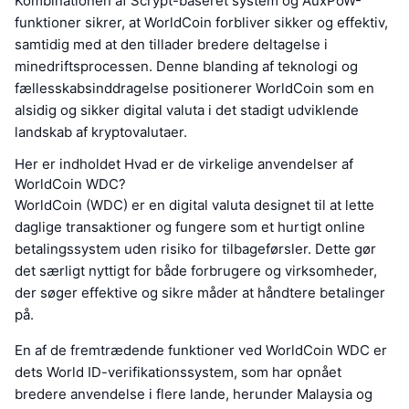
Kombinationen af Scrypt-baseret system og AuxPoW-
funktioner sikrer, at WorldCoin forbliver sikker og effektiv,
samtidig med at den tillader bredere deltagelse i
minedriftsprocessen. Denne blanding af teknologi og
fællesskabsinddragelse positionerer WorldCoin som en
alsidig og sikker digital valuta i det stadigt udviklende
landskab af kryptovalutaer.
Her er indholdet Hvad er de virkelige anvendelser af
WorldCoin WDC?
WorldCoin (WDC) er en digital valuta designet til at lette
daglige transaktioner og fungere som et hurtigt online
betalingssystem uden risiko for tilbageførsler. Dette gør
det særligt nyttigt for både forbrugere og virksomheder,
der søger effektive og sikre måder at håndtere betalinger
på.
En af de fremtrædende funktioner ved WorldCoin WDC er
dets World ID-verifikationssystem, som har opnået
bredere anvendelse i flere lande, herunder Malaysia og