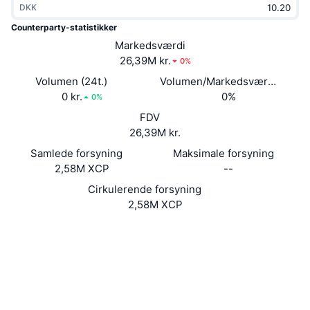
DKK
Populære
Krypto-ETF'er
Learn
CMC MCP
Counterparty-statistikker
Ny
Markedsværdi
Bitcoin ETF'er
x402
Nyheder
26,39M kr.
0%
Krypto
Ethereum ETF'er
Volumen (24t.)
Volumen/Markedsværdi (24 ti
Academy
0 kr.
0%
0%
Politik
FDV
Teknisk analyse
Undersøgelser
26,39M kr.
Sport
Samlede forsyning
Maksimale forsyning
RSI
Videoer
2,58M XCP
--
Finans
MACD
Cirkulerende forsyning
Ordforklaring
2,58M XCP
Teknologi
Hjemmeside
Website
Whitepaper
Derivativer
Kampagner
Sociale medier
NFT
Oversigt
Kontrakter
0xeeee...eeeeee
Airdrops
3.2
Bedømmelse (CertiK)
Samlet NFT-statistikker
Likvidationer
xchain.io
Diamant-belønninger
Explorers