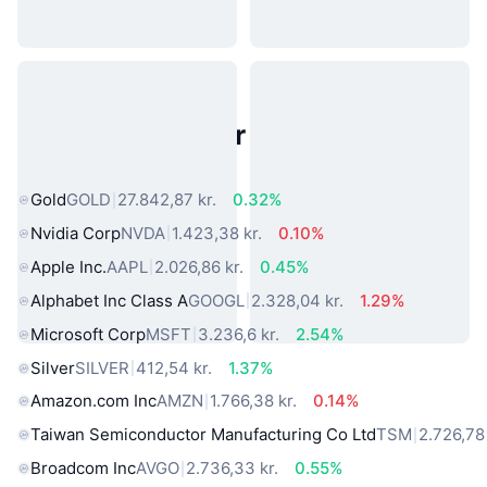
Populære aktiver fra den virkelige
verden
Gold
GOLD
27.842,87 kr.
0.32%
Nvidia Corp
NVDA
1.423,38 kr.
0.10%
Apple Inc.
AAPL
2.026,86 kr.
0.45%
Alphabet Inc Class A
GOOGL
2.328,04 kr.
1.29%
Microsoft Corp
MSFT
3.236,6 kr.
2.54%
Silver
SILVER
412,54 kr.
1.37%
Amazon.com Inc
AMZN
1.766,38 kr.
0.14%
Taiwan Semiconductor Manufacturing Co Ltd
TSM
2.726,78 
Broadcom Inc
AVGO
2.736,33 kr.
0.55%