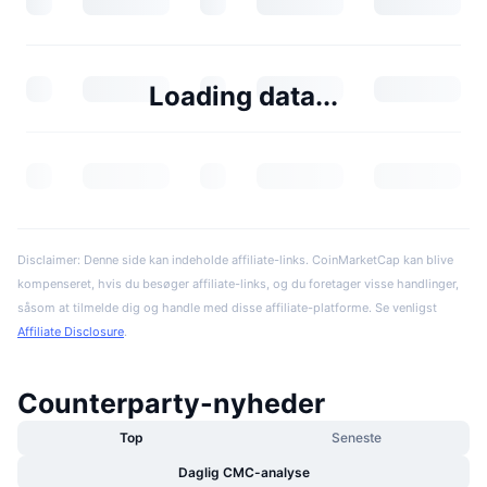
Loading data...
Disclaimer: Denne side kan indeholde affiliate-links. CoinMarketCap kan blive
kompenseret, hvis du besøger affiliate-links, og du foretager visse handlinger,
såsom at tilmelde dig og handle med disse affiliate-platforme. Se venligst
Affiliate Disclosure
.
Counterparty-nyheder
Top
Seneste
Daglig CMC-analyse