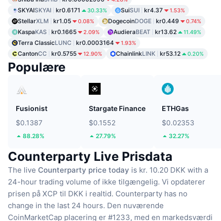
SKYAI
SKYAI
kr0.6171
Sui
SUI
kr4.37
30.33%
1.53%
Stellar
XLM
kr1.05
Dogecoin
DOGE
kr0.449
0.08%
0.74%
Kaspa
KAS
kr0.1665
Audiera
BEAT
kr13.62
2.09%
11.49%
Terra Classic
LUNC
kr0.0003164
1.93%
Canton
CC
kr0.5755
Chainlink
LINK
kr53.12
12.90%
0.20%
Populære
Fusionist
Stargate Finance
ETHGas
$0.1387
$0.1552
$0.02353
88.28%
27.79%
32.27%
Counterparty Live Prisdata
The live
Counterparty price today
is kr. 10.20 DKK with a
24-hour trading volume of ikke tilgængelig.
Vi opdaterer
prisen på XCP til DKK i realtid.
Counterparty has no
change in the last 24 hours.
Den nuværende
CoinMarketCap placering er #1233, med en markedsværdi