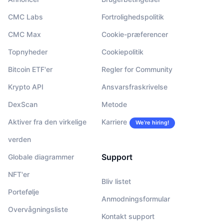
CMC Labs
Fortrolighedspolitik
CMC Max
Cookie-præferencer
Topnyheder
Cookiepolitik
Bitcoin ETF'er
Regler for Community
Krypto API
Ansvarsfraskrivelse
DexScan
Metode
Aktiver fra den virkelige
Karriere
We’re hiring!
verden
Support
Globale diagrammer
NFT'er
Bliv listet
Portefølje
Anmodningsformular
Overvågningsliste
Kontakt support