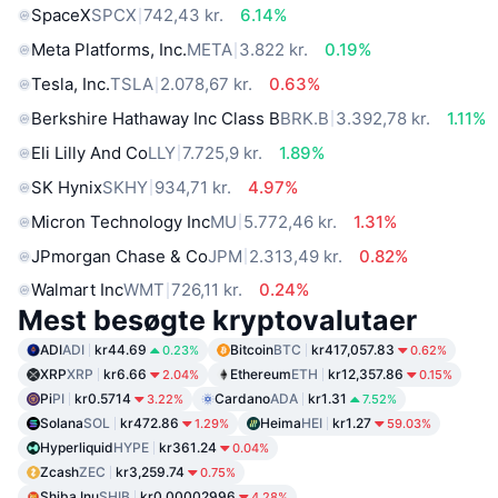
SpaceX
SPCX
742,43 kr.
6.14%
Meta Platforms, Inc.
META
3.822 kr.
0.19%
Tesla, Inc.
TSLA
2.078,67 kr.
0.63%
Berkshire Hathaway Inc Class B
BRK.B
3.392,78 kr.
1.11%
Eli Lilly And Co
LLY
7.725,9 kr.
1.89%
SK Hynix
SKHY
934,71 kr.
4.97%
Micron Technology Inc
MU
5.772,46 kr.
1.31%
JPmorgan Chase & Co
JPM
2.313,49 kr.
0.82%
Walmart Inc
WMT
726,11 kr.
0.24%
Mest besøgte kryptovalutaer
ADI
ADI
kr44.69
Bitcoin
BTC
kr417,057.83
0.23%
0.62%
XRP
XRP
kr6.66
Ethereum
ETH
kr12,357.86
2.04%
0.15%
Pi
PI
kr0.5714
Cardano
ADA
kr1.31
3.22%
7.52%
Solana
SOL
kr472.86
Heima
HEI
kr1.27
1.29%
59.03%
Hyperliquid
HYPE
kr361.24
0.04%
Zcash
ZEC
kr3,259.74
0.75%
Shiba Inu
SHIB
kr0.00002996
4.28%