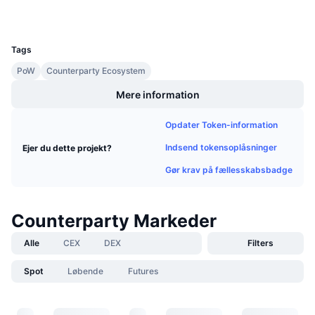
Kommende salg
Finansieringsrenter
Lær og tjen
UCID
132
Tags
Kalendere
PoW
Counterparty Ecosystem
Mere information
ICO-kalender
Opdater Token-information
Begivenhedskalender
Indsend tokensoplåsninger
Ejer du dette projekt?
Gør krav på fællesskabsbadge
Counterparty Markeder
Alle
CEX
DEX
Filters
Spot
Løbende
Futures