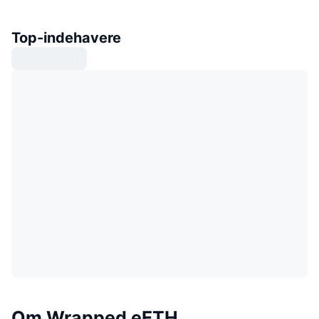
Top-indehavere
Om Wrapped eETH