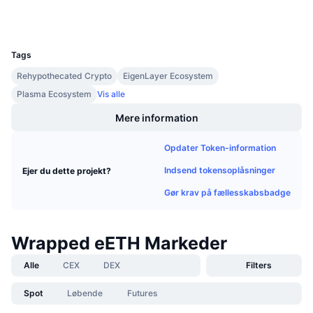
Kommende salg
Wallets
Finansieringsrenter
Lær og tjen
UCID
28695
Tags
Kalendere
Rehypothecated Crypto
EigenLayer Ecosystem
Plasma Ecosystem
Vis alle
ICO-kalender
Mere information
Begivenhedskalender
Opdater Token-information
Indsend tokensoplåsninger
Ejer du dette projekt?
Gør krav på fællesskabsbadge
Wrapped eETH Markeder
Alle
CEX
DEX
Filters
Spot
Løbende
Futures