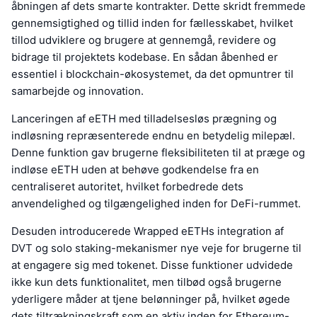
åbningen af dets smarte kontrakter. Dette skridt fremmede
gennemsigtighed og tillid inden for fællesskabet, hvilket
tillod udviklere og brugere at gennemgå, revidere og
bidrage til projektets kodebase. En sådan åbenhed er
essentiel i blockchain-økosystemet, da det opmuntrer til
samarbejde og innovation.
Lanceringen af eETH med tilladelsesløs prægning og
indløsning repræsenterede endnu en betydelig milepæl.
Denne funktion gav brugerne fleksibiliteten til at præge og
indløse eETH uden at behøve godkendelse fra en
centraliseret autoritet, hvilket forbedrede dets
anvendelighed og tilgængelighed inden for DeFi-rummet.
Desuden introducerede Wrapped eETHs integration af
DVT og solo staking-mekanismer nye veje for brugerne til
at engagere sig med tokenet. Disse funktioner udvidede
ikke kun dets funktionalitet, men tilbød også brugerne
yderligere måder at tjene belønninger på, hvilket øgede
dets tiltrækningskraft som en aktiv inden for Ethereum-