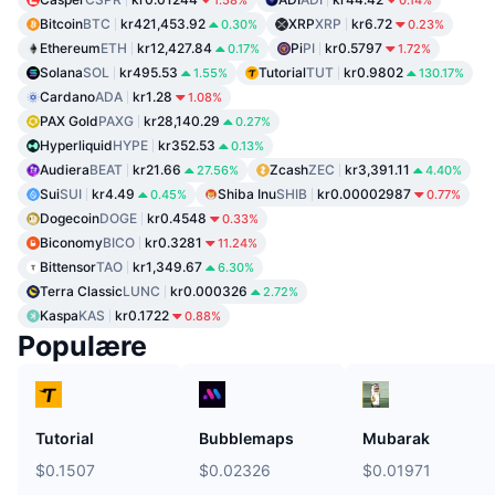
Bitcoin
BTC
kr421,453.92
XRP
XRP
kr6.72
0.30%
0.23%
Ethereum
ETH
kr12,427.84
Pi
PI
kr0.5797
0.17%
1.72%
Solana
SOL
kr495.53
Tutorial
TUT
kr0.9802
1.55%
130.17%
Cardano
ADA
kr1.28
1.08%
PAX Gold
PAXG
kr28,140.29
0.27%
Hyperliquid
HYPE
kr352.53
0.13%
Audiera
BEAT
kr21.66
Zcash
ZEC
kr3,391.11
27.56%
4.40%
Sui
SUI
kr4.49
Shiba Inu
SHIB
kr0.00002987
0.45%
0.77%
Dogecoin
DOGE
kr0.4548
0.33%
Biconomy
BICO
kr0.3281
11.24%
Bittensor
TAO
kr1,349.67
6.30%
Terra Classic
LUNC
kr0.000326
2.72%
Kaspa
KAS
kr0.1722
0.88%
Populære
Tutorial
Bubblemaps
Mubarak
$0.1507
$0.02326
$0.01971