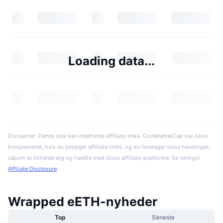
Loading data...
Disclaimer: Denne side kan indeholde affiliate-links. CoinMarketCap kan blive
kompenseret, hvis du besøger affiliate-links, og du foretager visse handlinger,
såsom at tilmelde dig og handle med disse affiliate-platforme. Se venligst
Affiliate Disclosure
.
Wrapped eETH-nyheder
Top
Seneste