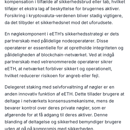
kompensation i tilfælde af sikkerhedsbrud eller tab, hvilket
tilføjer et ekstra lag af beskyttelse for brugernes aktiver.
Forsikring i kryptovaluta-verdenen bliver stadig vigtigere,
da det tilbyder et sikkerhedsnet mod det uforudsete.
En nøglekomponent i eETH's sikkerhedsstrategi er dets
partnerskab med pålidelige nodeoperatører. Disse
operatører er essentielle for at opretholde integriteten og
pålideligheden af blockchain-netværket. Ved at indgå
partnerskab med velrenommerede operatører sikrer
eETH, at netværket forbliver sikkert og operationelt,
hvilket reducerer risikoen for angreb eller fejl.
Delegeret staking med selvforvaltning af nøgler er en
anden innovativ funktion af eETH. Dette tillader brugere at
deltage i netværkets konsensusmekanisme, mens de
bevarer kontrol over deres private nøgler, som er
afgørende for at få adgang til deres aktiver. Denne
blanding af deltagelse og sikkerhed bemyndiger brugere
uden at gå på kompromis med sikkerheden.