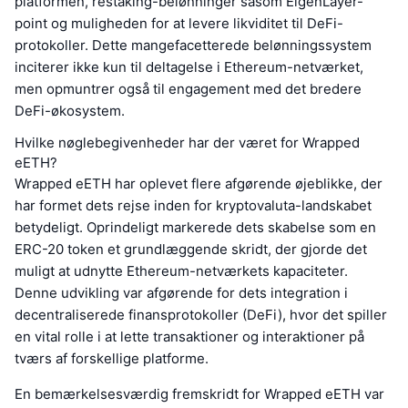
platformen, restaking-belønninger såsom EigenLayer-
point og muligheden for at levere likviditet til DeFi-
protokoller. Dette mangefacetterede belønningssystem
inciterer ikke kun til deltagelse i Ethereum-netværket,
men opmuntrer også til engagement med det bredere
DeFi-økosystem.
Hvilke nøglebegivenheder har der været for Wrapped
eETH?
Wrapped eETH har oplevet flere afgørende øjeblikke, der
har formet dets rejse inden for kryptovaluta-landskabet
betydeligt. Oprindeligt markerede dets skabelse som en
ERC-20 token et grundlæggende skridt, der gjorde det
muligt at udnytte Ethereum-netværkets kapaciteter.
Denne udvikling var afgørende for dets integration i
decentraliserede finansprotokoller (DeFi), hvor det spiller
en vital rolle i at lette transaktioner og interaktioner på
tværs af forskellige platforme.
En bemærkelsesværdig fremskridt for Wrapped eETH var