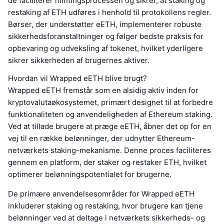
de faciliterer mintingsprocessen og sikrer, at staking og
restaking af ETH udføres i henhold til protokollens regler.
Børser, der understøtter eETH, implementerer robuste
sikkerhedsforanstaltninger og følger bedste praksis for
opbevaring og udveksling af tokenet, hvilket yderligere
sikrer sikkerheden af brugernes aktiver.
Hvordan vil Wrapped eETH blive brugt?
Wrapped eETH fremstår som en alsidig aktiv inden for
kryptovalutaøkosystemet, primært designet til at forbedre
funktionaliteten og anvendeligheden af Ethereum staking.
Ved at tillade brugere at præge eETH, åbner det op for en
vej til en række belønninger, der udnytter Ethereum-
netværkets staking-mekanisme. Denne proces faciliteres
gennem en platform, der staker og restaker ETH, hvilket
optimerer belønningspotentialet for brugerne.
De primære anvendelsesområder for Wrapped eETH
inkluderer staking og restaking, hvor brugere kan tjene
belønninger ved at deltage i netværkets sikkerheds- og