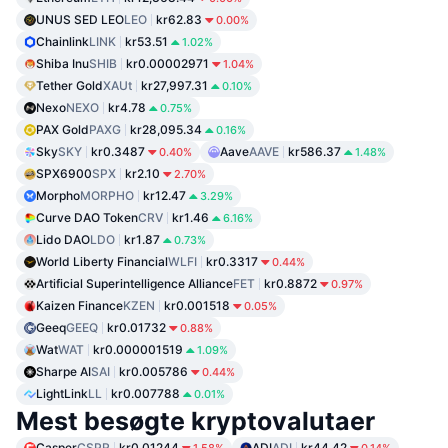
UNUS SED LEO
LEO
kr62.83
0.00%
Chainlink
LINK
kr53.51
1.02%
Shiba Inu
SHIB
kr0.00002971
1.04%
Tether Gold
XAUt
kr27,997.31
0.10%
Nexo
NEXO
kr4.78
0.75%
PAX Gold
PAXG
kr28,095.34
0.16%
Sky
SKY
kr0.3487
Aave
AAVE
kr586.37
0.40%
1.48%
SPX6900
SPX
kr2.10
2.70%
Morpho
MORPHO
kr12.47
3.29%
Curve DAO Token
CRV
kr1.46
6.16%
Lido DAO
LDO
kr1.87
0.73%
World Liberty Financial
WLFI
kr0.3317
0.44%
Artificial Superintelligence Alliance
FET
kr0.8872
0.97%
Kaizen Finance
KZEN
kr0.001518
0.05%
Geeq
GEEQ
kr0.01732
0.88%
Wat
WAT
kr0.000001519
1.09%
Sharpe AI
SAI
kr0.005786
0.44%
LightLink
LL
kr0.007788
0.01%
Mest besøgte kryptovalutaer
Casper
CSPR
kr0.01244
ADI
ADI
kr44.42
1.58%
0.14%