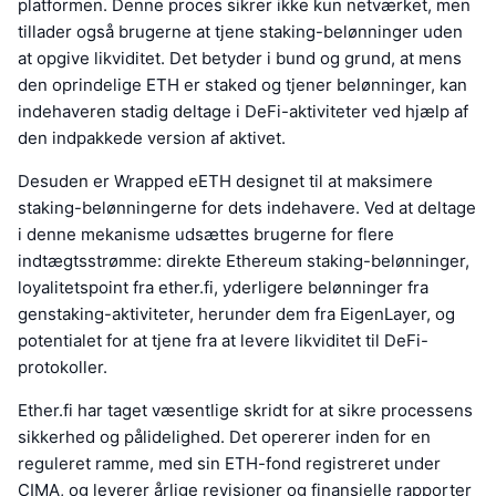
platformen. Denne proces sikrer ikke kun netværket, men
tillader også brugerne at tjene staking-belønninger uden
at opgive likviditet. Det betyder i bund og grund, at mens
den oprindelige ETH er staked og tjener belønninger, kan
indehaveren stadig deltage i DeFi-aktiviteter ved hjælp af
den indpakkede version af aktivet.
Desuden er Wrapped eETH designet til at maksimere
staking-belønningerne for dets indehavere. Ved at deltage
i denne mekanisme udsættes brugerne for flere
indtægtsstrømme: direkte Ethereum staking-belønninger,
loyalitetspoint fra ether.fi, yderligere belønninger fra
genstaking-aktiviteter, herunder dem fra EigenLayer, og
potentialet for at tjene fra at levere likviditet til DeFi-
protokoller.
Ether.fi har taget væsentlige skridt for at sikre processens
sikkerhed og pålidelighed. Det opererer inden for en
reguleret ramme, med sin ETH-fond registreret under
CIMA, og leverer årlige revisioner og finansielle rapporter