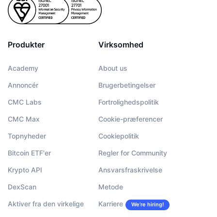
Produkter
Virksomhed
Academy
About us
Annoncér
Brugerbetingelser
CMC Labs
Fortrolighedspolitik
CMC Max
Cookie-præferencer
Topnyheder
Cookiepolitik
Bitcoin ETF'er
Regler for Community
Krypto API
Ansvarsfraskrivelse
DexScan
Metode
Aktiver fra den virkelige
Karriere
We’re hiring!