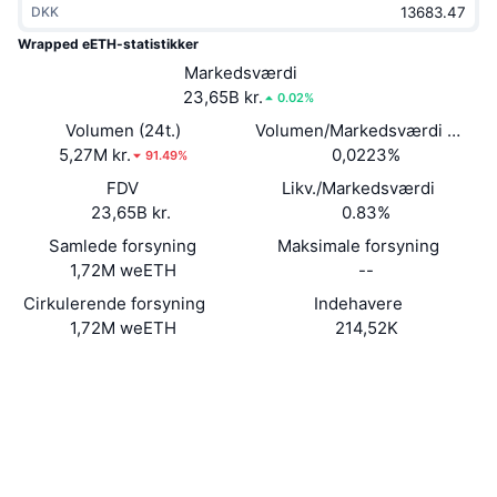
DKK
Populære
Krypto-ETF'er
Learn
CMC MCP
Wrapped eETH-statistikker
Ny
Markedsværdi
Bitcoin ETF'er
x402
Nyheder
23,65B kr.
0.02%
Krypto
Ethereum ETF'er
Volumen (24t.)
Volumen/Markedsværdi (24 ti
Academy
5,27M kr.
0,0223%
91.49%
Politik
FDV
Likv./Markedsværdi
Teknisk analyse
Undersøgelser
23,65B kr.
0.83%
Sport
Samlede forsyning
Maksimale forsyning
RSI
Videoer
1,72M weETH
--
Finans
MACD
Cirkulerende forsyning
Indehavere
Ordforklaring
1,72M weETH
214,52K
Teknologi
Hjemmeside
Website
Derivativer
Kampagner
Sociale medier
NFT
Oversigt
Airdrops
0xCd5f...59b7ee
Kontrakter
Samlet NFT-statistikker
Likvidationer
Diamant-belønninger
Explorers
etherscan.io