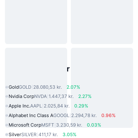
Populære aktiver fra den virkelige
verden
Gold
GOLD
28.080,53 kr.
2.07%
Nvidia Corp
NVDA
1.447,37 kr.
2.27%
Apple Inc.
AAPL
2.025,84 kr.
0.29%
Alphabet Inc Class A
GOOGL
2.294,78 kr.
0.96%
Microsoft Corp
MSFT
3.230,59 kr.
0.03%
Silver
SILVER
411,17 kr.
3.05%