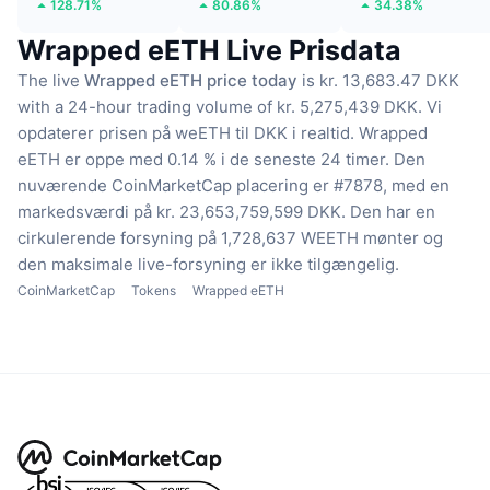
128.71%
80.86%
34.38%
Wrapped eETH Live Prisdata
The live
Wrapped eETH price today
is kr. 13,683.47 DKK
with a 24-hour trading volume of kr. 5,275,439 DKK.
Vi
opdaterer prisen på weETH til DKK i realtid.
Wrapped
eETH er oppe med 0.14 % i de seneste 24 timer.
Den
nuværende CoinMarketCap placering er #7878, med en
markedsværdi på kr. 23,653,759,599 DKK.
Den har en
cirkulerende forsyning på 1,728,637 WEETH mønter
og
den maksimale live-forsyning er ikke tilgængelig.
CoinMarketCap
Tokens
Wrapped eETH