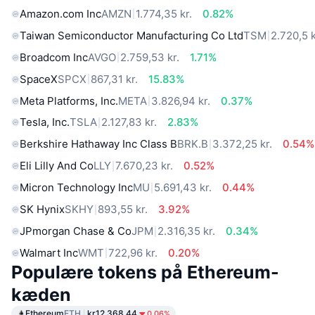
Amazon.com Inc
AMZN
1.774,35 kr.
0.82%
Taiwan Semiconductor Manufacturing Co Ltd
TSM
2.720,5 k
Broadcom Inc
AVGO
2.759,53 kr.
1.71%
SpaceX
SPCX
867,31 kr.
15.83%
Meta Platforms, Inc.
META
3.826,94 kr.
0.37%
Tesla, Inc.
TSLA
2.127,83 kr.
2.83%
Berkshire Hathaway Inc Class B
BRK.B
3.372,25 kr.
0.54%
Eli Lilly And Co
LLY
7.670,23 kr.
0.52%
Micron Technology Inc
MU
5.691,43 kr.
0.44%
SK Hynix
SKHY
893,55 kr.
3.92%
JPmorgan Chase & Co
JPM
2.316,35 kr.
0.34%
Walmart Inc
WMT
722,96 kr.
0.20%
Populære tokens på Ethereum-
kæden
Ethereum
ETH
kr12,368.44
0.06%