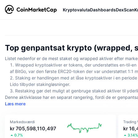
Kryptovaluta
Dashboards
DexScan
K
Top genpantsat krypto (wrapped, s
Listet nedenfor er de mest staket og wrapped aktiver efter mark
Wrapped kryptoaktiver er tokens, der understøttes en-til-en 
af BitGo, var den første ERC20-token der var understøttet 1:1 m
Staking er handlingen med at låse kryptoaktiver i en periode f
Lido tilbyder stakingløsninger.
Restaking gør det muligt at genbruge staked aktiver til yderl
Denne aktivklasse har en separat rangering, fordi de er genpantsa
Læs mere
Markedsværdi
Trading
kr 705,598,110,497
kr 16
0.7%
3.14%