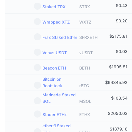
$
0.43
Staked TRX
STRX
$
0.20
Wrapped XTZ
WXTZ
$
2175.81
Frax Staked Ether
SFRXETH
$
0.03
Venus USDT
vUSDT
$
1905.51
Beacon ETH
BETH
Bitcoin on
$
64345.92
Rootstock
rBTC
Marinade Staked
$
103.54
SOL
MSOL
$
2050.03
Stader ETHx
ETHX
ether.fi Staked
$
1879.18