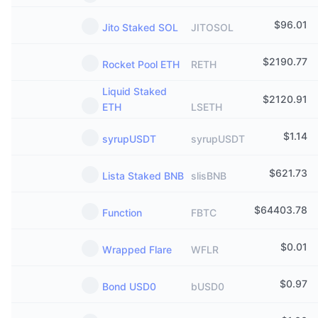
$
96.01
Jito Staked SOL
JITOSOL
$
2190.77
Rocket Pool ETH
RETH
Liquid Staked
$
2120.91
ETH
LSETH
$
1.14
syrupUSDT
syrupUSDT
$
621.73
Lista Staked BNB
slisBNB
$
64403.78
Function
FBTC
$
0.01
Wrapped Flare
WFLR
$
0.97
Bond USD0
bUSD0