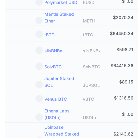
$
1.00
Polymarket USD
PUSD
Mantle Staked
$
2070.24
Ether
METH
$
64450.34
tBTC
tBTC
$
598.71
slisBNBx
slisBNBx
$
64416.36
SolvBTC
SolvBTC
Jupiter Staked
$
89.15
SOL
JUPSOL
$
1316.56
Venus BTC
vBTC
Ethena Labs
$
1.00
(USDtb)
USDtb
Coinbase
Wrapped Staked
$
2143.62