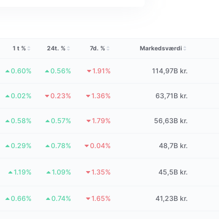
1 t %
24t. %
7d. %
Markedsværdi
0.60%
0.56%
1.91%
114,97B kr.
0.02%
0.23%
1.36%
63,71B kr.
0.58%
0.57%
1.79%
56,63B kr.
0.29%
0.78%
0.04%
48,7B kr.
1.19%
1.09%
1.35%
45,5B kr.
0.66%
0.74%
1.65%
41,23B kr.