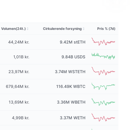
Volumen(24t.)
Cirkulerende forsyning
Pris % (7d)
44,24M kr.
9.42M
stETH
1,01B kr.
9.84B
USDS
23,97M kr.
3.74M
WSTETH
679,64M kr.
116.49K
WBTC
13,69M kr.
3.36M
WBETH
4,99B kr.
3.37M
WETH