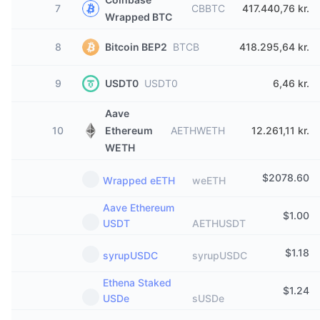
7
CBBTC
417.440,76 kr.
Wrapped BTC
8
Bitcoin BEP2
BTCB
418.295,64 kr.
9
USDT0
USDT0
6,46 kr.
Aave
10
Ethereum
AETHWETH
12.261,11 kr.
WETH
$
2078.60
Wrapped eETH
weETH
Aave Ethereum
$
1.00
USDT
AETHUSDT
$
1.18
syrupUSDC
syrupUSDC
Ethena Staked
$
1.24
USDe
sUSDe