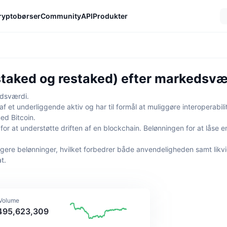
ryptobørser
Community
API
Produkter
taked og restaked) efter markedsvæ
edsværdi.
af et underliggende aktiv og har til formål at muliggøre interoperabi
ed Bitcoin.
or at understøtte driften af en blockchain. Belønningen for at låse en
igere belønninger, hvilket forbedrer både anvendeligheden samt likvid
t.
 Volume
,495,623,309