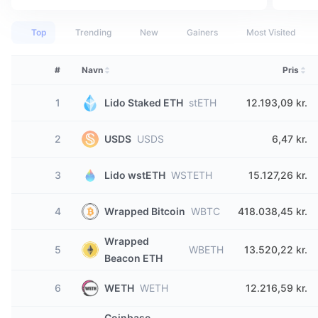
Top
Trending
New
Gainers
Most Visited
#
Navn
Pris
1
Lido Staked ETH
stETH
12.193,09 kr.
2
USDS
USDS
6,47 kr.
3
Lido wstETH
WSTETH
15.127,26 kr.
4
Wrapped Bitcoin
WBTC
418.038,45 kr.
Wrapped
5
WBETH
13.520,22 kr.
Beacon ETH
6
WETH
WETH
12.216,59 kr.
Coinbase