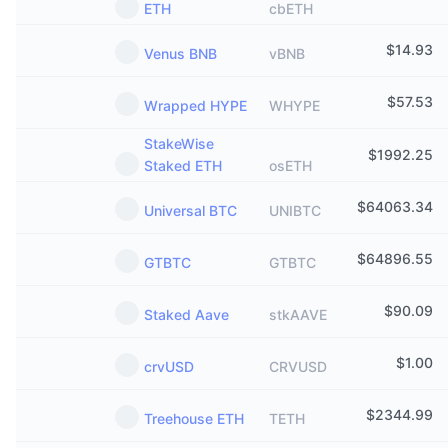
ETH
cbETH
$
14.93
Venus BNB
vBNB
$
57.53
Wrapped HYPE
WHYPE
StakeWise
$
1992.25
Staked ETH
osETH
$
64063.34
Universal BTC
UNIBTC
$
64896.55
GTBTC
GTBTC
$
90.09
Staked Aave
stkAAVE
$
1.00
crvUSD
CRVUSD
$
2344.99
Treehouse ETH
TETH