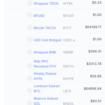
$
0.33
Wrapped TRON
WTRX
$
1.00
BFUSD
BFUSD
$
64189.17
Bitcoin TRC20
BTCT
$
1.00
USD Coin Bridged
USDC.e
$
599.31
Wrapped BNB
WBNB
Kelp DAO
$
2013.78
Restaked ETH
RSETH
Kinetiq Staked
$
58.88
HYPE
KHYPE
Lombard Staked
$
64896.94
BTC
LBTC
Binance Staked
$
83.51
SOL
BNSOL