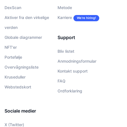
DexScan
Metode
Aktiver fra den virkelige
Karriere
We’re hiring!
verden
Support
Globale diagrammer
NFT'er
Bliv listet
Portefølje
Anmodningsformular
Overvågningsliste
Kontakt support
Kruseduller
FAQ
Webstedskort
Ordforklaring
Sociale medier
X (Twitter)