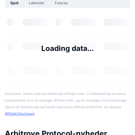
Spot
Løbende
Futures
Loading data...
Disclaimer: Denne side kan indeholde affiliate-links. CoinMarketCap kan blive
kompenseret, hvis du besøger affiliate-links, og du foretager visse handlinger,
såsom at tilmelde dig og handle med disse affiliate-platforme. Se venligst
Affiliate Disclosure
.
Arbitrove Protocol-nyheder