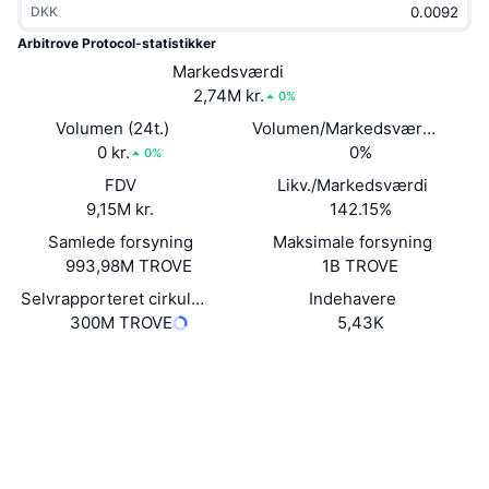
DKK
Populære
Krypto-ETF'er
Learn
CMC MCP
Arbitrove Protocol-statistikker
Ny
Markedsværdi
Bitcoin ETF'er
x402
Nyheder
2,74M kr.
0%
Krypto
Ethereum ETF'er
Volumen (24t.)
Volumen/Markedsværdi (24 ti
Academy
0 kr.
0%
0%
Politik
FDV
Likv./Markedsværdi
Teknisk analyse
Undersøgelser
9,15M kr.
142.15%
Sport
Samlede forsyning
Maksimale forsyning
RSI
Videoer
993,98M TROVE
1B TROVE
Finans
MACD
Selvrapporteret cirkulerende forsyning
Indehavere
Ordforklaring
300M TROVE
5,43K
Teknologi
Hjemmeside
Website
Derivativer
Kampagner
NFT
Sociale medier
Oversigt
Airdrops
Kontrakter
Samlet NFT-statistikker
0x9822...9c4c07
Likvidationer
3.0
Diamant-belønninger
Bedømmelse (CertiK)