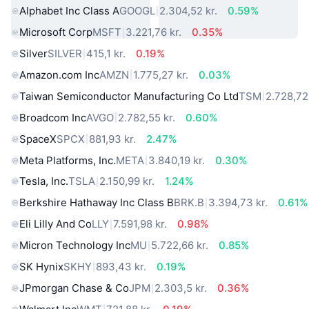
Alphabet Inc Class A
GOOGL
2.304,52 kr.
0.59%
Microsoft Corp
MSFT
3.221,76 kr.
0.35%
Silver
SILVER
415,1 kr.
0.19%
Amazon.com Inc
AMZN
1.775,27 kr.
0.03%
Taiwan Semiconductor Manufacturing Co Ltd
TSM
2.728,72 
Broadcom Inc
AVGO
2.782,55 kr.
0.60%
SpaceX
SPCX
881,93 kr.
2.47%
Meta Platforms, Inc.
META
3.840,19 kr.
0.30%
Tesla, Inc.
TSLA
2.150,99 kr.
1.24%
Berkshire Hathaway Inc Class B
BRK.B
3.394,73 kr.
0.61%
Eli Lilly And Co
LLY
7.591,98 kr.
0.98%
Micron Technology Inc
MU
5.722,66 kr.
0.85%
SK Hynix
SKHY
893,43 kr.
0.19%
JPmorgan Chase & Co
JPM
2.303,5 kr.
0.36%