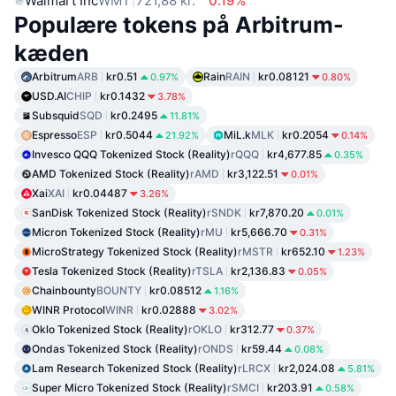
Walmart Inc
WMT
721,88 kr.
0.19%
Populære tokens på Arbitrum-
kæden
Arbitrum
ARB
kr0.51
Rain
RAIN
kr0.08121
0.97%
0.80%
USD.AI
CHIP
kr0.1432
3.78%
Subsquid
SQD
kr0.2495
11.81%
Espresso
ESP
kr0.5044
MiL.k
MLK
kr0.2054
21.92%
0.14%
Invesco QQQ Tokenized Stock (Reality)
rQQQ
kr4,677.85
0.35%
AMD Tokenized Stock (Reality)
rAMD
kr3,122.51
0.01%
Xai
XAI
kr0.04487
3.26%
SanDisk Tokenized Stock (Reality)
rSNDK
kr7,870.20
0.01%
Micron Tokenized Stock (Reality)
rMU
kr5,666.70
0.31%
MicroStrategy Tokenized Stock (Reality)
rMSTR
kr652.10
1.23%
Tesla Tokenized Stock (Reality)
rTSLA
kr2,136.83
0.05%
Chainbounty
BOUNTY
kr0.08512
1.16%
WINR Protocol
WINR
kr0.02888
3.02%
Oklo Tokenized Stock (Reality)
rOKLO
kr312.77
0.37%
Ondas Tokenized Stock (Reality)
rONDS
kr59.44
0.08%
Lam Research Tokenized Stock (Reality)
rLRCX
kr2,024.08
5.81%
Super Micro Tokenized Stock (Reality)
rSMCI
kr203.91
0.58%