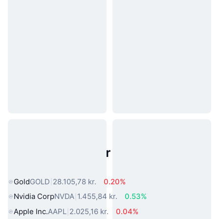
Populære aktiver fra den virkelige
verden
Gold
GOLD
28.105,78 kr.
0.20%
Nvidia Corp
NVDA
1.455,84 kr.
0.53%
Apple Inc.
AAPL
2.025,16 kr.
0.04%