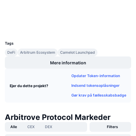
Audits
Kommende salg
Finansieringsrenter
Lær og tjen
Explorers
arbiscan.io
Wallets
Kalendere
UCID
23580
ICO-kalender
Tags
DeFi
Arbitrum Ecosystem
Camelot Launchpad
Begivenhedskalender
Mere information
Opdater Token-information
Indsend tokensoplåsninger
Ejer du dette projekt?
Gør krav på fællesskabsbadge
Arbitrove Protocol Markeder
Alle
CEX
DEX
Filters