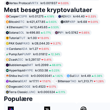
Vertex Protocol
VRTX
kr0.001937
0.03%
Mest besøgte kryptovalutaer
Casper
CSPR
kr0.01275
ADI
ADI
kr44.40
4.19%
0.33%
Bitcoin
BTC
kr421,477.85
XRP
XRP
kr6.68
0.63%
0.01%
Ethereum
ETH
kr12,445.65
0.53%
Solana
SOL
kr496.80
Pi
PI
kr0.5742
0.77%
0.85%
Tutorial
TUT
kr1.00
13.01%
PAX Gold
PAXG
kr28,044.20
0.27%
Cardano
ADA
kr1.27
0.61%
Pump.fun
PUMP
kr0.01812
12.34%
Zcash
ZEC
kr3,297.57
0.41%
Bubblemaps
BMT
kr0.2099
68.61%
Hyperliquid
HYPE
kr353.58
0.23%
Shiba Inu
SHIB
kr0.00003041
Sui
SUI
kr4.49
1.82%
0.38%
Audiera
BEAT
kr17.11
Bittensor
TAO
kr1,313.71
17.67%
1.28%
Dogecoin
DOGE
kr0.4523
0.17%
Terra Classic
LUNC
kr0.000324
0.11%
Populære