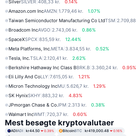
Silver
SILVER
408,33 kr.
0.14%
Amazon.com Inc
AMZN
1.779,46 kr.
1.07%
Taiwan Semiconductor Manufacturing Co Ltd
TSM
2.709,88 
Broadcom Inc
AVGO
2.743,06 kr.
0.86%
SpaceX
SPCX
835,59 kr.
12.44%
Meta Platforms, Inc.
META
3.834,55 kr.
0.52%
Tesla, Inc.
TSLA
2.120,41 kr.
2.62%
Berkshire Hathaway Inc Class B
BRK.B
3.360,24 kr.
0.95
Eli Lilly And Co
LLY
7.615,05 kr.
1.21%
Micron Technology Inc
MU
5.626,7 kr.
1.29%
SK Hynix
SKHY
883,32 kr.
4.83%
JPmorgan Chase & Co
JPM
2.313 kr.
0.38%
Walmart Inc
WMT
720,37 kr.
0.60%
Mest besøgte kryptovalutaer
ADI
ADI
kr44.50
Bitcoin
BTC
kr419,000.48
0.39%
0.16%