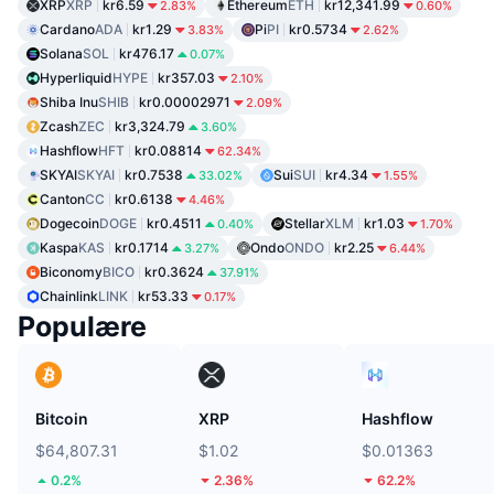
XRP
XRP
kr6.59
Ethereum
ETH
kr12,341.99
2.83%
0.60%
Cardano
ADA
kr1.29
Pi
PI
kr0.5734
3.83%
2.62%
Solana
SOL
kr476.17
0.07%
Hyperliquid
HYPE
kr357.03
2.10%
Shiba Inu
SHIB
kr0.00002971
2.09%
Zcash
ZEC
kr3,324.79
3.60%
Hashflow
HFT
kr0.08814
62.34%
SKYAI
SKYAI
kr0.7538
Sui
SUI
kr4.34
33.02%
1.55%
Canton
CC
kr0.6138
4.46%
Dogecoin
DOGE
kr0.4511
Stellar
XLM
kr1.03
0.40%
1.70%
Kaspa
KAS
kr0.1714
Ondo
ONDO
kr2.25
3.27%
6.44%
Biconomy
BICO
kr0.3624
37.91%
Chainlink
LINK
kr53.33
0.17%
Populære
Bitcoin
XRP
Hashflow
$64,807.31
$1.02
$0.01363
0.2%
2.36%
62.2%