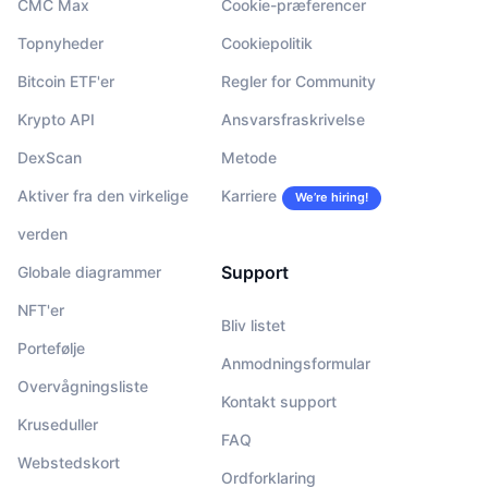
CMC Max
Cookie-præferencer
Topnyheder
Cookiepolitik
Bitcoin ETF'er
Regler for Community
Krypto API
Ansvarsfraskrivelse
DexScan
Metode
Aktiver fra den virkelige
Karriere
We’re hiring!
verden
Support
Globale diagrammer
NFT'er
Bliv listet
Portefølje
Anmodningsformular
Overvågningsliste
Kontakt support
Kruseduller
FAQ
Webstedskort
Ordforklaring