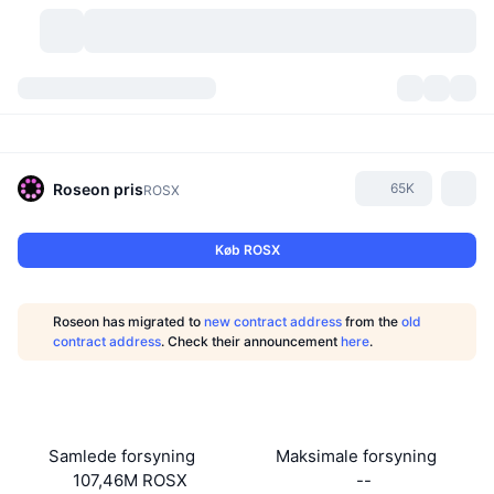
Kryptovaluta
Dashboards
Kryptovaluta
DexScan
Markeder
Rangering
Roseon
pris
65K
ROSX
Signaler
Kryptobørser
Kategorier
New
Markedsoversigt
Køb ROSX
Trending
Community
Historiske snapshots
Spotmarked
Centraliserede børser
Roseon has migrated to
new contract address
from the
old
Ny
Feeds
API
Tokenoplåsninger
Antal af kryptovalutaer
contract address
. Check their announcement
here
.
Spot
Vindere
Emner
Udbytte
Produkter
Bitcoin-reserver
Derivativer
API
Meme-udforsker
Lives
Aktiver fra den virkelige verden
BNB-reserver
Produkter
Krypto API
Samlede forsyning
Maksimale forsyning
Decentrale børser
107,46M ROSX
--