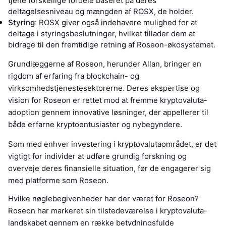
tjene forskellige fordele baseret på deres
deltagelsesniveau og mængden af ROSX, de holder.
Styring
: ROSX giver også indehavere mulighed for at
deltage i styringsbeslutninger, hvilket tillader dem at
bidrage til den fremtidige retning af Roseon-økosystemet.
Grundlæggerne af Roseon, herunder Allan, bringer en
rigdom af erfaring fra blockchain- og
virksomhedstjenestesektorerne. Deres ekspertise og
vision for Roseon er rettet mod at fremme kryptovaluta-
adoption gennem innovative løsninger, der appellerer til
både erfarne kryptoentusiaster og nybegyndere.
Som med enhver investering i kryptovalutaområdet, er det
vigtigt for individer at udføre grundig forskning og
overveje deres finansielle situation, før de engagerer sig
med platforme som Roseon.
Hvilke nøglebegivenheder har der været for Roseon?
Roseon har markeret sin tilstedeværelse i kryptovaluta-
landskabet gennem en række betydningsfulde