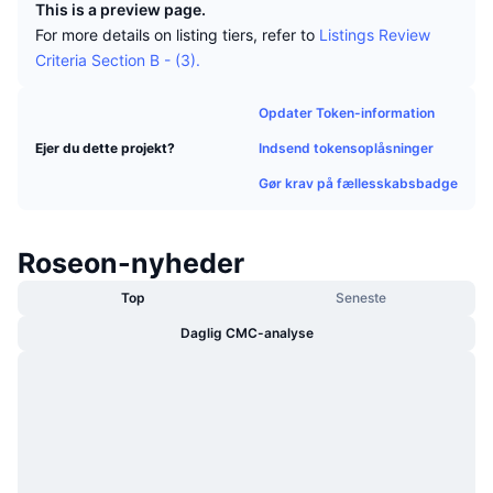
This is a preview page.
Populære
Krypto-ETF'er
For more details on listing tiers, refer to
Listings Review
Learn
CMC MCP
Criteria Section B - (3).
Ny
Bitcoin ETF'er
x402
Nyheder
Opdater Token-information
Krypto
Ethereum ETF'er
Academy
Indsend tokensoplåsninger
Ejer du dette projekt?
Politik
Gør krav på fællesskabsbadge
Teknisk analyse
Undersøgelser
Sport
RSI
Videoer
Roseon-nyheder
Finans
Top
Seneste
MACD
Ordforklaring
Daglig CMC-analyse
Teknologi
Derivativer
Kampagner
NFT
Oversigt
Airdrops
Samlet NFT-statistikker
Likvidationer
Diamant-belønninger