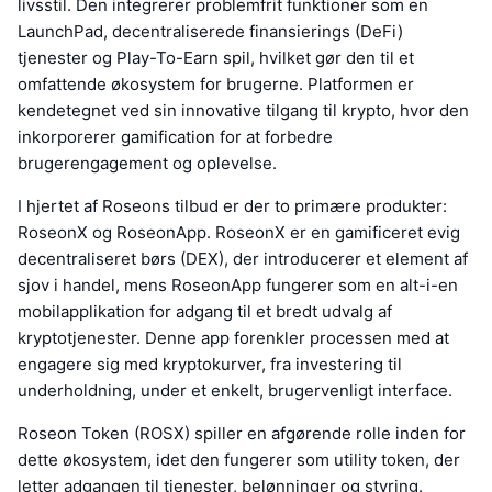
livsstil. Den integrerer problemfrit funktioner som en
LaunchPad, decentraliserede finansierings (DeFi)
tjenester og Play-To-Earn spil, hvilket gør den til et
omfattende økosystem for brugerne. Platformen er
kendetegnet ved sin innovative tilgang til krypto, hvor den
inkorporerer gamification for at forbedre
brugerengagement og oplevelse.
I hjertet af Roseons tilbud er der to primære produkter:
RoseonX og RoseonApp. RoseonX er en gamificeret evig
decentraliseret børs (DEX), der introducerer et element af
sjov i handel, mens RoseonApp fungerer som en alt-i-en
mobilapplikation for adgang til et bredt udvalg af
kryptotjenester. Denne app forenkler processen med at
engagere sig med kryptokurver, fra investering til
underholdning, under et enkelt, brugervenligt interface.
Roseon Token (ROSX) spiller en afgørende rolle inden for
dette økosystem, idet den fungerer som utility token, der
letter adgangen til tjenester, belønninger og styring.