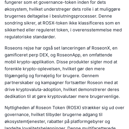
fungerer som et governance-token inden for dets
økosystem, hvilket understreger dets rolle i at muliggøre
brugernes deltagelse i beslutningsprocesser. Denne
sondring sikrer, at ROSX-token ikke klassificeres som en
sikkerhed eller reguleret token, i overensstemmelse med
regulatoriske standarder.
Roseons rejse har også set lanceringen af RoseonX, en
gamificeret perp DEX, og RoseonApp, en omfattende
mobil krypto-applikation. Disse produkter sigter mod at
forenkle krypto-oplevelsen, hvilket gør den mere
tilgængelig og fornøjelig for brugere. Gennem
partnerskaber og kampagner fortsætter Roseon med at
drive kryptovaluta-adoption, hvilket demonstrerer deres
dedikation til at gøre kryptovalutaer mere brugervenlige.
Nyttigheden af Roseon Token (ROSX) strækker sig ud over
governance, hvilket tilbyder brugerne adgang til
økosystemtjenester, rabatter på platformgebyrer og
lagdelte loyalitetsbelønninger. Denne multifacetterede