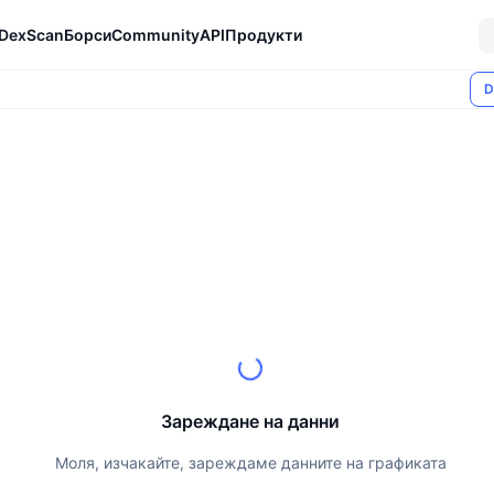
DexScan
Борси
Community
API
Продукти
D
Зареждане на данни
Моля, изчакайте, зареждаме данните на графиката