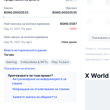
Ниско
Високо
BGN0.00002533
BGN0.00002535
Най-висока за всички времена
BGN0.5587
Aug 21, 2021
(
5y ago
)
-100
%
Най-ниска за всички времена
Показване 
Aug 18, 2021
(
5y ago
)
Няма данни
Отказ от отговорн
Вижте историческите данни
компенсиран, ако 
Тагове
транзакция с тези
Gaming
Collectibles & NFTs
Play To Earn
Показване на всички
X World
Притежавате ли този проект?
Актуализиране на информацията за
токена
Изпращане на отключвания на токени
Заявете значка на общността