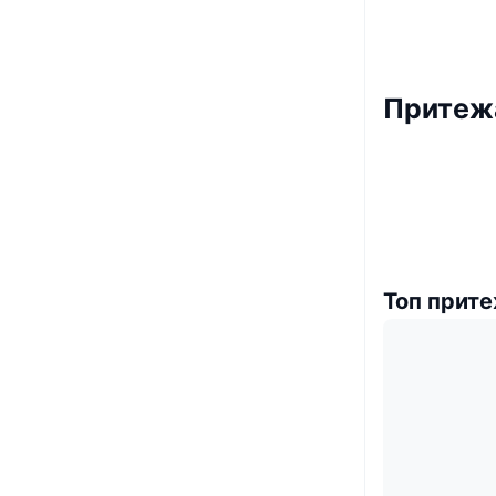
Притежа
Топ прит