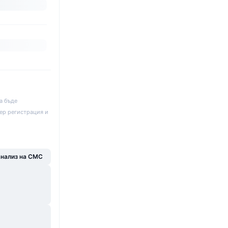
а бъде
ер регистрация и
анализ на CMC