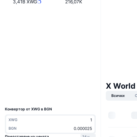
3,41B XWG
216,07K
Уебсайт
Website
Whitepaper
Социални медии
0x0a77...cc4fec
Договори
3.7
Рейтинг (CertiK)
Одити
etherscan.io
Експлоръри
X World
Портфейли
Всички
UCID
9461
Конвертор от XWG в BGN
XWG
BGN
Представяне на цената
24 ч