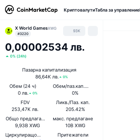
Криптовалути
Табла за управление
X World Games
XWG
93K
#3220
0,00002534 лв.
0%
(
24h
)
Пазарна капитализация
86,64K лв.
0%
Обем (24 ч)
Обем/паз.кап. (24 ч)
0 лв.
0%
0%
FDV
Ликв./Паз. кап.
253,47K лв.
205.42%
Общо предлагане
макс. предлагане
9,93B XWG
10B XWG
Циркулиращо предлагане
Притежатели