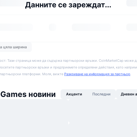
Данните се зареждат...
на цяла ширина
ост: Тази страница може да съдържа партньорски връзки. CoinMarketCap може д
посетите партньорски връзки и предприемете определени действия, като наприм
 партньорски платформи. Моля, вижте
Разкриване на информация за партньор
.
 Games новини
Акценти
Последни
Дневен 