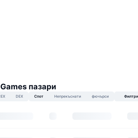
 Games пазари
CEX
DEX
Спот
Непрекъснати
фючърси
Филтр