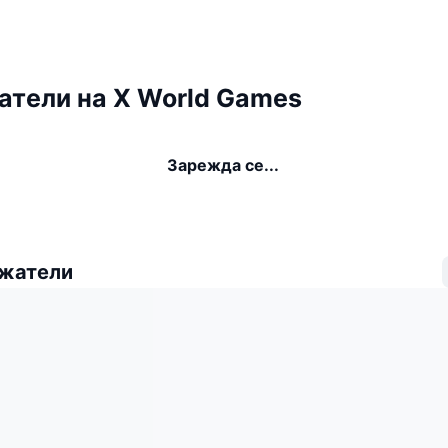
тели на X World Games
Зарежда се...
ежатели