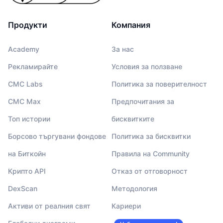
Продукти
Компания
Academy
За нас
Рекламирайте
Условия за ползване
CMC Labs
Политика за поверителност
CMC Max
Предпочитания за
Топ истории
бисквитките
Борсово търгувани фондове
Политика за бисквитки
на Биткойн
Правила на Community
Крипто API
Отказ от отговорност
DexScan
Методология
Активи от реалния свят
Кариери