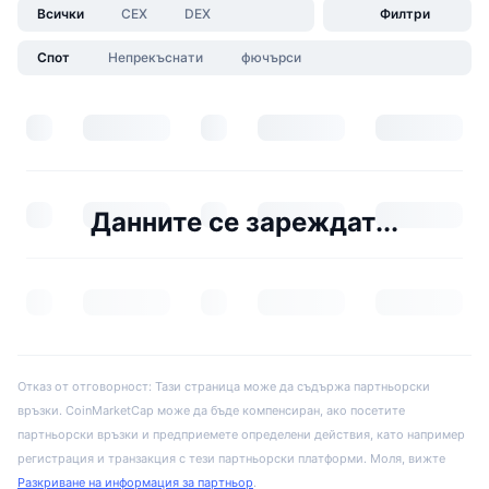
Всички
CEX
DEX
Филтри
Спот
Непрекъснати
фючърси
Данните се зареждат...
Отказ от отговорност: Тази страница може да съдържа партньорски
връзки. CoinMarketCap може да бъде компенсиран, ако посетите
партньорски връзки и предприемете определени действия, като например
регистрация и транзакция с тези партньорски платформи. Моля, вижте
Разкриване на информация за партньор
.