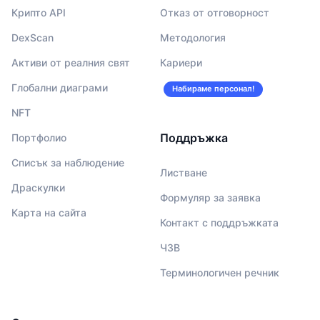
Крипто API
Отказ от отговорност
DexScan
Методология
Активи от реалния свят
Кариери
Глобални диаграми
Набираме персонал!
NFT
Поддръжка
Портфолио
Списък за наблюдение
Листване
Драскулки
Формуляр за заявка
Карта на сайта
Контакт с поддръжката
ЧЗВ
Терминологичен речник