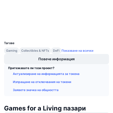
3.6
Предстоящи продажби
Рейтинг (CertiK)
Проценти на финансиране
Научете и спечелете
Одити
Експлоръри
bscscan.com
Календари
Портфейли
UCID
ICO календар
23397
Тагове
Календар на събитията
Gaming
Collectibles & NFTs
DeFi
Показване на всички
Повече информация
Притежавате ли този проект?
Актуализиране на информацията за токена
Изпращане на отключвания на токени
Заявете значка на общността
Games for a Living пазари