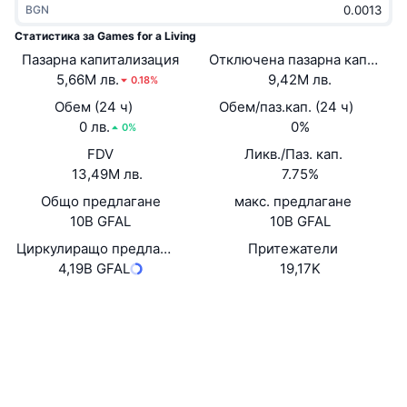
BGN
Набиращи популярност
Крипто ETF-и
Научете повече
CMC MCP
Статистика за Games for a Living
Пазарна капитализация
Ново
Отключена пазарна капитали
Борсово търгувани фондове на Биткойн
x402
Новини
5,66M лв.
9,42M лв.
0.18%
Крипто
Борсово търгувани фондове на Етериум
Обем (24 ч)
Обем/паз.кап. (24 ч)
Academy
0 лв.
0%
0%
Политика
FDV
Ликв./Паз. кап.
Технически анализ
Изследвания
13,49M лв.
7.75%
Спорт
Общо предлагане
макс. предлагане
RSI
Видеоклипове
10B GFAL
10B GFAL
Финанси
MACD
Циркулиращо предлагане
Притежатели
Терминологичен речник
4,19B GFAL
19,17K
Технологии
Website
Whitepaper
Деривати
Кампании
Уебсайт
NFT
Преглед
Airdrop събития
Социални медии
Обща NFT статистика
Ликвидации
Диамантени награди
Договори
0x47c4...3c5949