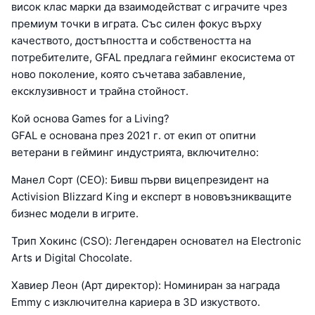
висок клас марки да взаимодействат с играчите чрез
премиум точки в играта. Със силен фокус върху
качеството, достъпността и собствеността на
потребителите, GFAL предлага гейминг екосистема от
ново поколение, която съчетава забавление,
ексклузивност и трайна стойност.
Кой основа Games for a Living?
GFAL е основана през 2021 г. от екип от опитни
ветерани в гейминг индустрията, включително:
Манел Сорт (CEO): Бивш първи вицепрезидент на
Activision Blizzard King и експерт в нововъзникващите
бизнес модели в игрите.
Трип Хокинс (CSO): Легендарен основател на Electronic
Arts и Digital Chocolate.
Хавиер Леон (Арт директор): Номиниран за награда
Emmy с изключителна кариера в 3D изкуството.