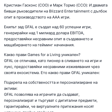
Кристиан Гасконс (COO) и Марк Тормо (CCO): И двамата
бивши ръководители на Blizzard Entertainment с дълбок
опит в производството на AAA игри.
Екипът зад GFAL е създал над 60 успешни игри,
генерирайки над 1 милиард долара EBITDA,
предоставяйки несравним опит в създаването и
мащабирането на гейминг начинания.
Какво прави Games for a Living уникален?
GFAL се отличава, като пионер в сливането на игри и
лукс, предоставяйки несравними изживявания чрез
своята екосистема. Ето какво прави GFAL уникален:
Подкрепа на собствеността и персонализиране на
активи:
GFAL позволява на играчите да създават,
персонализират и търгуват с дигитални предмети,
гарантирайки, че виртуалните притежания носят