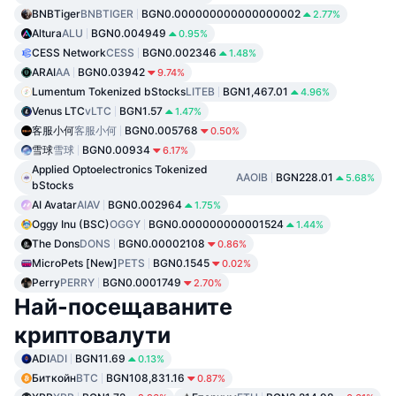
BNBTiger
BNBTIGER
BGN0.000000000000000002
2.77%
Altura
ALU
BGN0.004949
0.95%
CESS Network
CESS
BGN0.002346
1.48%
ARAI
AA
BGN0.03942
9.74%
Lumentum Tokenized bStocks
LITEB
BGN1,467.01
4.96%
Venus LTC
vLTC
BGN1.57
1.47%
客服小何
客服小何
BGN0.005768
0.50%
雪球
雪球
BGN0.00934
6.17%
Applied Optoelectronics Tokenized
AAOIB
BGN228.01
5.68%
bStocks
AI Avatar
AIAV
BGN0.002964
1.75%
Oggy Inu (BSC)
OGGY
BGN0.000000000001524
1.44%
The Dons
DONS
BGN0.00002108
0.86%
MicroPets [New]
PETS
BGN0.1545
0.02%
Perry
PERRY
BGN0.0001749
2.70%
Най-посещаваните
криптовалути
ADI
ADI
BGN11.69
0.13%
Биткойн
BTC
BGN108,831.16
0.87%