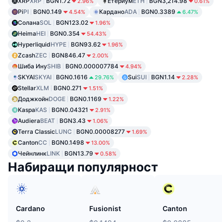
XRP
XRP
BGN1.72
Етериум
ETH
BGN3,214.98
2.96%
0.61%
Pi
PI
BGN0.149
Кардано
ADA
BGN0.3389
4.54%
6.47%
Солана
SOL
BGN123.02
1.96%
Heima
HEI
BGN0.354
54.43%
Hyperliquid
HYPE
BGN93.62
1.96%
Zcash
ZEC
BGN846.47
2.00%
Шиба Ину
SHIB
BGN0.000007784
4.94%
SKYAI
SKYAI
BGN0.1616
Sui
SUI
BGN1.14
29.76%
2.28%
Stellar
XLM
BGN0.271
1.51%
Доджкойн
DOGE
BGN0.1169
1.22%
Kaspa
KAS
BGN0.04321
2.91%
Audiera
BEAT
BGN3.43
1.06%
Terra Classic
LUNC
BGN0.00008277
1.69%
Canton
CC
BGN0.1498
13.00%
Чейнлинк
LINK
BGN13.79
0.58%
Набиращи популярност
Cardano
Fusionist
Canton