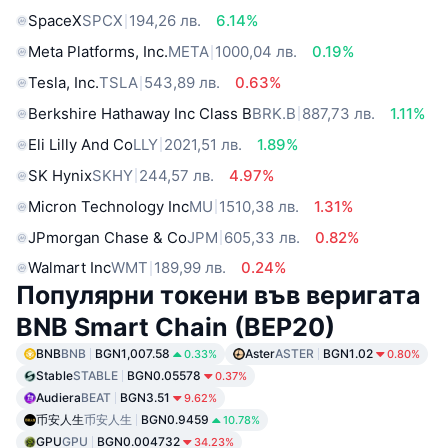
SpaceX
SPCX
194,26 лв.
6.14%
Meta Platforms, Inc.
META
1000,04 лв.
0.19%
Tesla, Inc.
TSLA
543,89 лв.
0.63%
Berkshire Hathaway Inc Class B
BRK.B
887,73 лв.
1.11%
Eli Lilly And Co
LLY
2021,51 лв.
1.89%
SK Hynix
SKHY
244,57 лв.
4.97%
Micron Technology Inc
MU
1510,38 лв.
1.31%
JPmorgan Chase & Co
JPM
605,33 лв.
0.82%
Walmart Inc
WMT
189,99 лв.
0.24%
Популярни токени във веригата
BNB Smart Chain (BEP20)
BNB
BNB
BGN1,007.58
Aster
ASTER
BGN1.02
0.33%
0.80%
Stable
STABLE
BGN0.05578
0.37%
Audiera
BEAT
BGN3.51
9.62%
币安人生
币安人生
BGN0.9459
10.78%
GPU
GPU
BGN0.004732
34.23%