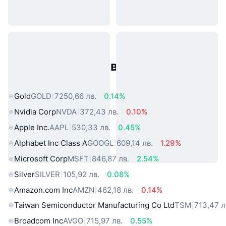
Популярни активи от реалния
свят
Gold
GOLD
7250,66 лв.
0.14%
Nvidia Corp
NVDA
372,43 лв.
0.10%
Apple Inc.
AAPL
530,33 лв.
0.45%
Alphabet Inc Class A
GOOGL
609,14 лв.
1.29%
Microsoft Corp
MSFT
846,87 лв.
2.54%
Silver
SILVER
105,92 лв.
0.08%
Amazon.com Inc
AMZN
462,18 лв.
0.14%
Taiwan Semiconductor Manufacturing Co Ltd
TSM
713,47 л
Broadcom Inc
AVGO
715,97 лв.
0.55%