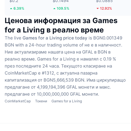
$0.2
$0.1494
$0.0885
6.39%
109.5%
12.92%
Ценова информация за Games
for a Living в реално време
The live
Games for a Living price today
is BGN0.001349
BGN with a 24-hour trading volume of не е в наличност.
Ние актуализираме нашата цена на GFAL в BGN в
реално време.
Games for a Living е намалял с 0.19 %
през последните 24 часа.
Текущото класиране на
CoinMarketCap е #1312, с актуална пазарна
капитализация от BGN5,666,539 BGN.
Има циркулиращо
предлагане от 4,199,194,396 GFAL монети
и макс.
предлагане от 10,000,000,000 GFAL монети.
CoinMarketCap
Токени
Games for a Living