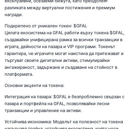
ексклузивни, осезаеми бижута, като преодолеят
разликата между виртуални постижения и премиум
награди.
Подкрепено от уникален токен: $GFAL
Цялата екосистема на GFAL работи върху токена $GFAL,
създавайки унифицирана рамка за всички транзакции в
играта, дейности на пазара и VIP програми. Токенът
гарантира, че играчите могат наистина да притежават и
търгуват своите дигитални активи, стимулирайки
ангажираност, задържане и създаване на стойност в
платформата.
Основни акценти на токена:
Интеграция на пазара: $GFAL е безпроблемно свързан с
пазара и портфейла на GFAL, позволявайки лесни
транзакции и управление на активи.
Устойчива икономика: Моделът на полезност на токена
насърчава трайна, устойчива екосистема, която носи