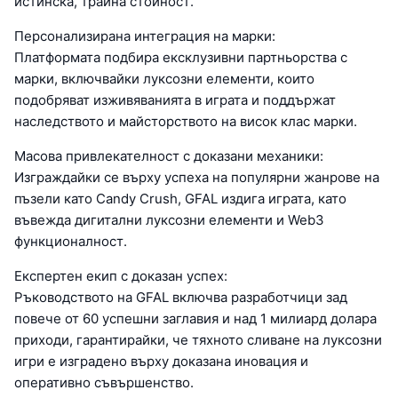
истинска, трайна стойност.
Персонализирана интеграция на марки:
Платформата подбира ексклузивни партньорства с
марки, включвайки луксозни елементи, които
подобряват изживяванията в играта и поддържат
наследството и майсторството на висок клас марки.
Масова привлекателност с доказани механики:
Изграждайки се върху успеха на популярни жанрове на
пъзели като Candy Crush, GFAL издига играта, като
въвежда дигитални луксозни елементи и Web3
функционалност.
Експертен екип с доказан успех:
Ръководството на GFAL включва разработчици зад
повече от 60 успешни заглавия и над 1 милиард долара
приходи, гарантирайки, че тяхното сливане на луксозни
игри е изградено върху доказана иновация и
оперативно съвършенство.