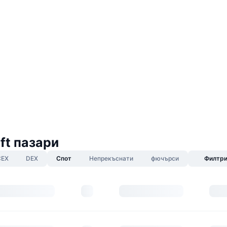
ft пазари
CEX
DEX
Спот
Непрекъснати
фючърси
Филтр