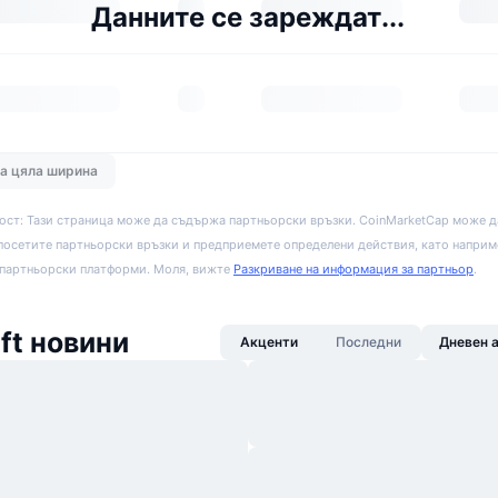
Данните се зареждат...
на цяла ширина
ост: Тази страница може да съдържа партньорски връзки. CoinMarketCap може д
посетите партньорски връзки и предприемете определени действия, като наприм
 партньорски платформи. Моля, вижте
Разкриване на информация за партньор
.
ft новини
Акценти
Последни
Дневен 