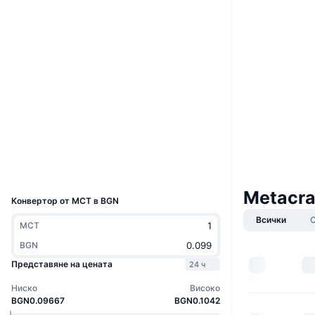
Уебсайт
Website
Социални медии
Договори
0xdf67...c1eceb
3.4
Рейтинг (CertiK)
Одити
bscscan.com
Експлоръри
Портфейли
UCID
16946
Metacra
Конвертор от MCT в BGN
Всички
MCT
BGN
Представяне на цената
24 ч
Ниско
Високо
BGN0.09667
BGN0.1042