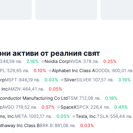
ни активи от реалния свят
346,59 лв.
2.16%
Nvidia Corp
NVDA
378 лв.
0.25%
PL
529,65 лв.
0.10%
Alphabet Inc Class A
GOOGL
600,01 лв
orp
MSFT
846,19 лв.
0.03%
Silver
SILVER
107,57 лв.
3.19%
 Inc
AMZN
464,41 лв.
0.05%
conductor Manufacturing Co Ltd
TSM
712,08 лв.
0.18%
c
AVGO
719,52 лв.
0.57%
SpaceX
SPCX
226,4 лв.
0.45%
ms, Inc.
META
1002,17 лв.
0.05%
Tesla, Inc.
TSLA
556,44 лв.
thaway Inc Class B
BRK.B
881,08 лв.
0.03%