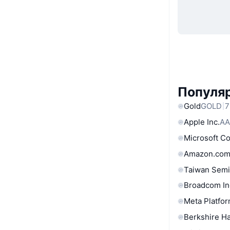
Популяр
Gold
GOLD
7
Apple Inc.
AA
Microsoft C
Amazon.com
Taiwan Semi
Broadcom In
Meta Platfor
Berkshire Ha