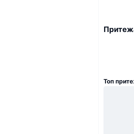
Притежа
Топ прит