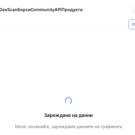
DexScan
Борси
Community
API
Продукти
D
Зареждане на данни
Моля, изчакайте, зареждаме данните на графиката