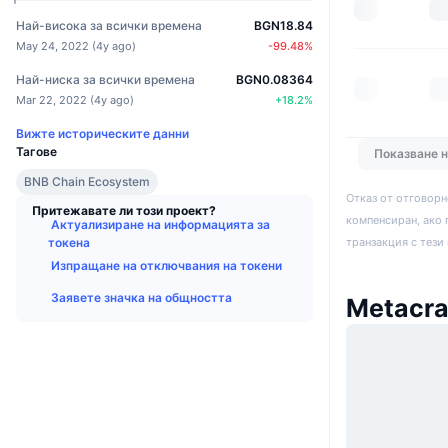
Най-висока за всички времена
BGN18.84
May 24, 2022
(
4y ago
)
-99.48
%
Най-ниска за всички времена
BGN0.08364
Mar 22, 2022
(
4y ago
)
+
18.2
%
Вижте историческите данни
Тагове
Показване 
BNB Chain Ecosystem
Отказ от отговорн
Притежавате ли този проект?
компенсиран, ако 
Актуализиране на информацията за
транзакция с тези
токена
Изпращане на отключвания на токени
Заявете значка на общността
Metacra