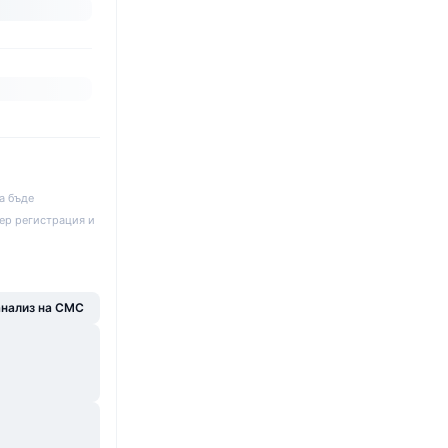
а бъде
ер регистрация и
анализ на CMC