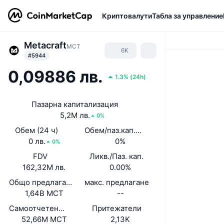
Криптовалути
Табла за управление
Metacraft
MCT
6K
#5944
0,09886 лв.
1.3%
(
24h
)
Пазарна капитализация
5,2M лв.
0%
Обем (24 ч)
Обем/паз.кап. (24 ч)
0 лв.
0%
0%
FDV
Ликв./Паз. кап.
162,32M лв.
0.00%
Общо предлагане
макс. предлагане
1,64B MCT
--
Самоотчетено циркулиращо предлагане
Притежатели
52,66M MCT
2,13K