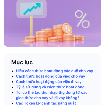
Mục lục
Hiểu cách thức hoạt động của quỹ cho vay
Cách thức hoạt động của việc cho vay
Cách thức hoạt động của việc đi vay
Tỷ lệ sử dụng và cách thức hoạt động
Tôi có thể tạo thu nhập thụ động từ các
giao thức cho vay và đi vay không?
Các Token LP canh tác năng suất