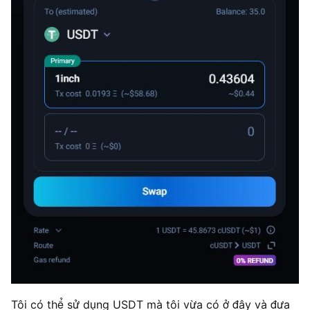
Tôi có thể sử dụng USDT mà tôi vừa có ở đây và đưa