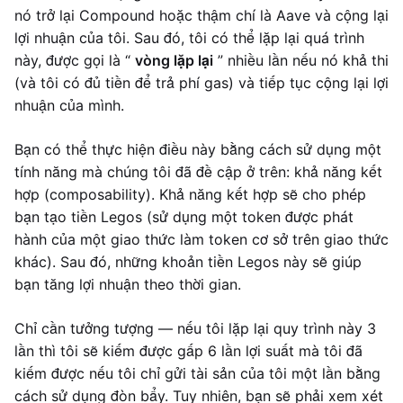
nó trở lại Compound hoặc thậm chí là Aave và cộng lại
lợi nhuận của tôi. Sau đó, tôi có thể lặp lại quá trình
này, được gọi là “
vòng lặp lại
” nhiều lần nếu nó khả thi
(và tôi có đủ tiền để trả phí gas) và tiếp tục cộng lại lợi
nhuận của mình.
Bạn có thể thực hiện điều này bằng cách sử dụng một
tính năng mà chúng tôi đã đề cập ở trên: khả năng kết
hợp (composability). Khả năng kết hợp sẽ cho phép
bạn tạo tiền Legos (sử dụng một token được phát
hành của một giao thức làm token cơ sở trên giao thức
khác). Sau đó, những khoản tiền Legos này sẽ giúp
bạn tăng lợi nhuận theo thời gian.
Chỉ cần tưởng tượng — nếu tôi lặp lại quy trình này 3
lần thì tôi sẽ kiếm được gấp 6 lần lợi suất mà tôi đã
kiếm được nếu tôi chỉ gửi tài sản của tôi một lần bằng
cách sử dụng đòn bẩy. Tuy nhiên, bạn sẽ phải xem xét