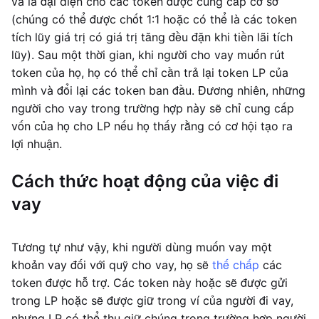
và là đại diện cho các token được cung cấp cơ sở
(chúng có thể được chốt 1:1 hoặc có thể là các token
tích lũy giá trị có giá trị tăng đều đặn khi tiền lãi tích
lũy). Sau một thời gian, khi người cho vay muốn rút
token của họ, họ có thể chỉ cần trả lại token LP của
mình và đổi lại các token ban đầu. Đương nhiên, những
người cho vay trong trường hợp này sẽ chỉ cung cấp
vốn của họ cho LP nếu họ thấy rằng có cơ hội tạo ra
lợi nhuận.
Cách thức hoạt động của việc đi
vay
Tương tự như vậy, khi người dùng muốn vay một
khoản vay đối với quỹ cho vay, họ sẽ
thế chấp
các
token được hỗ trợ. Các token này hoặc sẽ được gửi
trong LP hoặc sẽ được giữ trong ví của người đi vay,
nhưng LP có thể thu giữ chúng trong trường hợp người