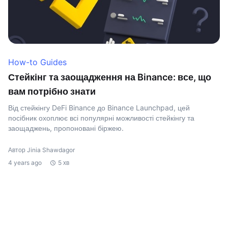
How-to Guides
Стейкінг та заощадження на Binance: все, що
вам потрібно знати
Від стейкінгу DeFi Binance до Binance Launchpad, цей
посібник охоплює всі популярні можливості стейкінгу та
заощаджень, пропоновані біржею.
Автор Jinia Shawdagor
4 years ago
5 хв