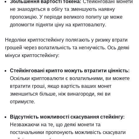
Збільшення вартості токена:
Стейкінговані монети
не знаходяться в обігу та зменшують наявну
пропозицію. У періоди великого попиту це може
допомогти підняти ціну на криптовалюту.
Недоліки криптостейкінгу полягають у ризику втрати
грошей через волатильність та негнучкість. Ось деякі
мінуси криптостейкінгу:
Стейкінговані крипто можуть втратити цінність:
Оскільки криптовалюти є волатильними, ви можете
втратити гроші, якщо вартість ваших монет
зменшиться більше, ніж винагороди, які ви
отримуєте.
Відсутність можливості скасування стейкінгу:
Незважаючи на те, що деякі монети та
постачальники пропонують можливість скасувати