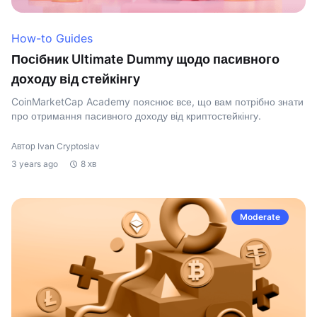
How-to Guides
Посібник Ultimate Dummy щодо пасивного
доходу від стейкінгу
CoinMarketCap Academy пояснює все, що вам потрібно знати
про отримання пасивного доходу від криптостейкінгу.
Автор Ivan Cryptoslav
3 years ago
8 хв
Moderate