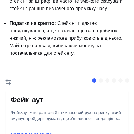
стейкінг за штраф, ви часто не зможете скасувати
стейкінг раніше визначеного проміжку часу.
Податки на крипто:
Стейкінг підлягає
оподаткуванню, а це означає, що ваш прибуток
нижчий, ніж рекламована прибутковість від нього.
Майте це на увазі, вибираючи монету та
постачальника для стейкінгу.
Фейк-аут
Фейк-аут - це раптовий і тимчасовий рух на ринку, який
змушує трейдерів думати, що з’являється тенденція, х...
Повне визначення
>