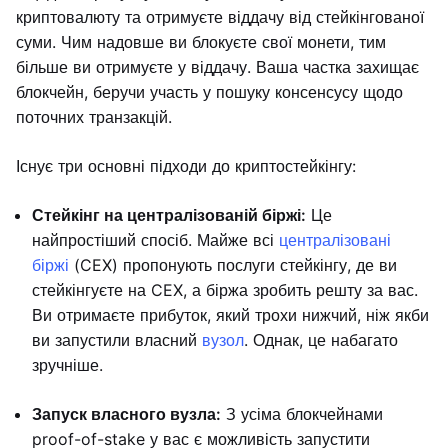
криптовалюту та отримуєте віддачу від стейкінгованої
суми. Чим надовше ви блокуєте свої монети, тим
більше ви отримуєте у віддачу. Ваша частка захищає
блокчейн, беручи участь у пошуку консенсусу щодо
поточних транзакцій.
Існує три основні підходи до криптостейкінгу:
Стейкінг на централізованій біржі:
Це
найпростіший спосіб. Майже всі
централізовані
біржі
(CEX) пропонують послуги стейкінгу, де ви
стейкінгуєте на CEX, а біржа зробить решту за вас.
Ви отримаєте прибуток, який трохи нижчий, ніж якби
ви запустили власний
вузол
. Однак, це набагато
зручніше.
Запуск власного вузла:
З усіма блокчейнами
proof-of-stake у вас є можливість запустити