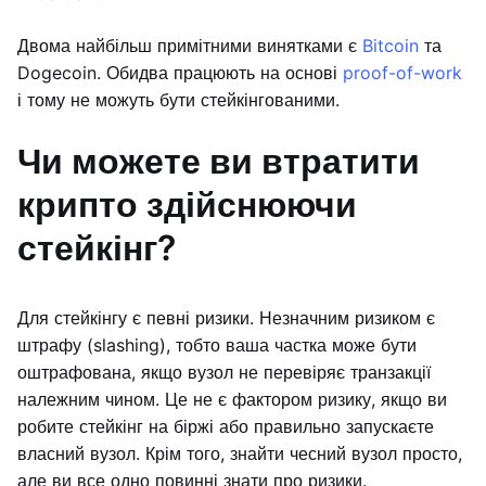
Двома найбільш примітними винятками є
Bitcoin
та
Dogecoin. Обидва працюють на основі
proof-of-work
і тому не можуть бути стейкінгованими.
Чи можете ви втратити
крипто здійснюючи
стейкінг?
Для стейкінгу є певні ризики. Незначним ризиком є
штрафу (slashing), тобто ваша частка може бути
оштрафована, якщо вузол не перевіряє транзакції
належним чином. Це не є фактором ризику, якщо ви
робите стейкінг на біржі або правильно запускаєте
власний вузол. Крім того, знайти чесний вузол просто,
але ви все одно повинні знати про ризики.