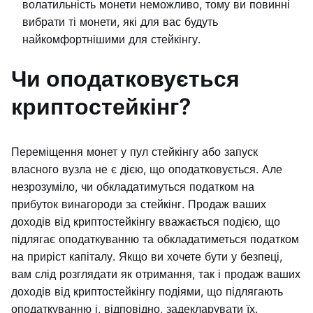
волатильність монети неможливо, тому ви повинні
вибрати ті монети, які для вас будуть
найкомфортнішими для стейкінгу.
Чи оподатковується
криптостейкінг?
Переміщення монет у пул стейкінгу або запуск
власного вузла не є дією, що оподатковується. Але
незрозуміло, чи обкладатимуться податком на
прибуток винагороди за стейкінг. Продаж ваших
доходів від криптостейкінгу вважається подією, що
підлягає оподаткуванню та обкладатиметься податком
на приріст капіталу. Якщо ви хочете бути у безпеці,
вам слід розглядати як отримання, так і продаж ваших
доходів від криптостейкінгу подіями, що підлягають
оподаткуванню і, відповідно, задекларувати їх.