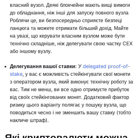
власний вузол. Деякі блокчейни мають вищі вимоги
до обладнання, ніж інші для запуску повного вузла
Роблячи це, ви безпосередньо сприяєте безпеці
ланцюга та можете отримати більший дохід. Майте
на увазі, що керувати власним вузлом може бути
технічно складніше, ніж делегувати свою частку CEX
або іншому вузлу.
Делегування вашої ставки:
У
delegated proof-of-
stake
, у вас є можливість стейкінгувати свої монети
з оператором вузла, який виконує технічну роботу за
вас. Тим не менш, ви все одно отримуєте прибуток
від своїх стейкінгованих монет. Додатковий фактор
ризику цього варіанту полягає у пошуку вузла, що
поводиться чесно і не зменшить вашу ставку (тобто
накличе штраф).
Які криптовалюти можна