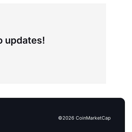
to updates!
©
2026
CoinMarketCap