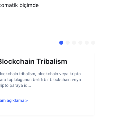
otomatik biçimde
Blockchain Tribalism
Hesap 
lockchain tribalism, blockchain veya kripto
Hesap soyutl
ara topluluğunun belirli bir blockchain veya
belirli öğeler
ripto paraya id...
blockchain ar
am açıklama
>
Tam açıkla