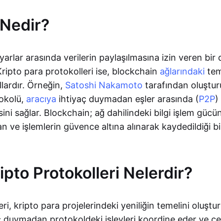
 Nedir?
yarlar arasında verilerin paylaşılmasına izin veren bir 
ripto para protokolleri ise, blockchain
ağlarındaki
tem
lardır. Örneğin,
Satoshi Nakamoto
tarafından oluştu
okolü,
aracıya
ihtiyaç duymadan eşler arasında (
P2P
)
sini sağlar. Blockchain; ağ dahilindeki bilgi işlem gücü
an ve işlemlerin güvence altına alınarak kaydedildiği b
pto Protokolleri Nelerdir?
ri, kripto para projelerindeki yeniliğin temelini oluştu
ç duymadan protokoldeki işlevleri koordine eder ve çeş