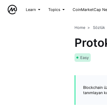
Learn
Topics
CoinMarketCap N
Home
Sözlük
Proto
Easy
Blockchain üze
tanımlayan ku