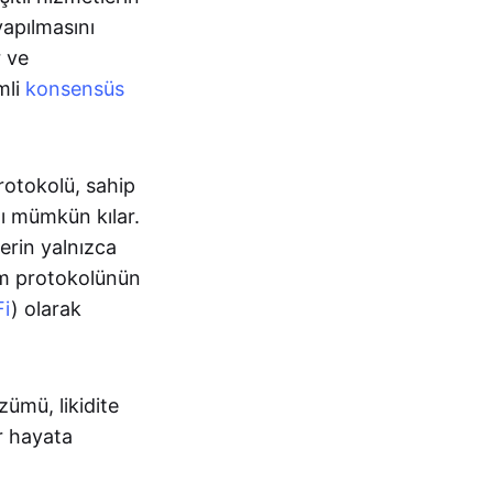
yapılmasını
r ve
imli
konsensüs
otokolü, sahip
nı mümkün kılar.
erin yalnızca
eum protokolünün
Fi
) olarak
ümü, likidite
r hayata