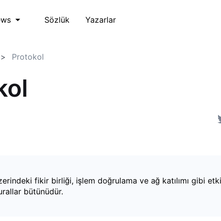
Sözlük
Yazarlar
ews
Protokol
kol
rindeki fikir birliği, işlem doğrulama ve ağ katılımı gibi etki
rallar bütünüdür.