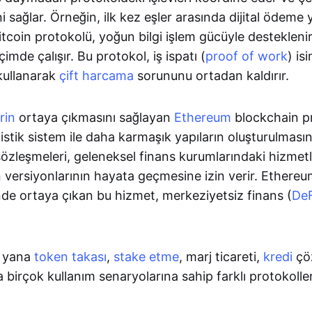
ni sağlar. Örneğin, ilk kez eşler arasında dijital ödeme 
coin protokolü, yoğun bilgi işlem gücüyle destekleni
çimde çalışır. Bu protokol, iş ispatı (
proof of work
) is
ullanarak
çift harcama
sorununu ortadan kaldırır.
rin
ortaya çıkmasını sağlayan
Ethereum
blockchain pr
stik sistem ile daha karmaşık yapıların oluşturulması
sözleşmeleri, geleneksel finans kurumlarındaki hizmetl
n versiyonlarının hayata geçmesine izin verir. Ether
nde ortaya çıkan bu hizmet, merkeziyetsiz finans (
De
 yana
token takası
,
stake etme
, marj ticareti,
kredi
çöz
birçok kullanım senaryolarına sahip farklı protokolle