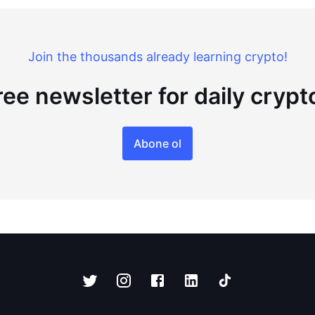
Join the thousands already learning crypto!
ree newsletter for daily cryp
Abone ol