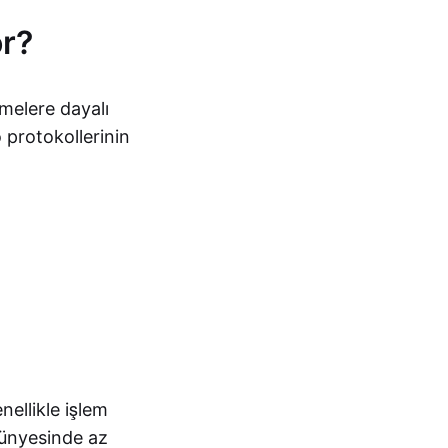
or?
şmelere dayalı
 protokollerinin
nellikle işlem
Bünyesinde az