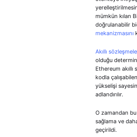
yerelleştirilmesi
mümkün kılan Bit
doğrulanabilir bi
mekanizmasını
k
Akıllı sözleşmele
olduğu determini
Ethereum akıllı 
kodla çalışabile
yükselişi sayesi
adlandırılır.
O zamandan bu
sağlama ve daha 
geçirildi.