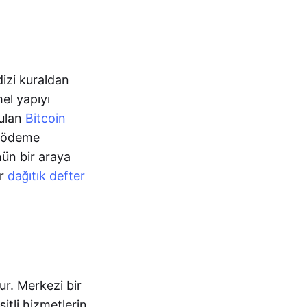
dizi kuraldan
el yapıyı
rulan
Bitcoin
 ödeme
nün bir araya
ir
dağıtık defter
rur. Merkezi bir
itli hizmetlerin