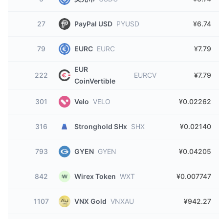
27
PayPal USD
PYUSD
¥6.74
79
EURC
EURC
¥7.79
EUR
222
EURCV
¥7.79
CoinVertible
301
Velo
VELO
¥0.02262
316
Stronghold SHx
SHX
¥0.02140
793
GYEN
GYEN
¥0.04205
842
Wirex Token
WXT
¥0.007747
1107
VNX Gold
VNXAU
¥942.27