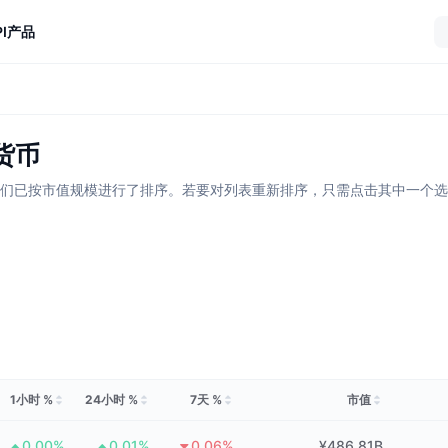
I
产品
m货币
币或代币。它们已按市值规模进行了排序。若要对列表重新排序，只需点击其中一
1小时 %
24小时 %
7天 %
市值
0.00%
0.01%
0.06%
¥486.81B