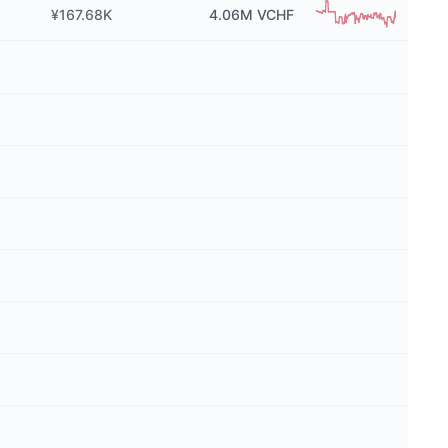
¥167.68K
4.06M
VCHF