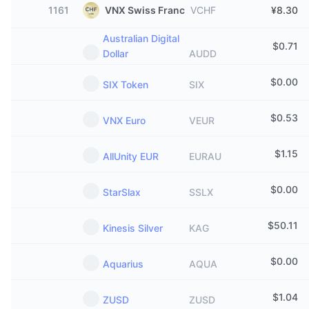
1161
VNX Swiss Franc
VCHF
¥8.30
Australian Digital
$
0.71
Dollar
AUDD
$
0.00
SIX Token
SIX
$
0.53
VNX Euro
VEUR
$
1.15
AllUnity EUR
EURAU
$
0.00
StarSlax
SSLX
$
50.11
Kinesis Silver
KAG
$
0.00
Aquarius
AQUA
$
1.04
ZUSD
ZUSD