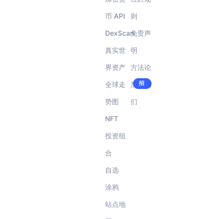
币 API
则
DexScan
免责声
真实世
明
界资产
方法论
招
全球走
加入我
聘
中!
势图
们
NFT
投资组
合
自选
涂鸦
站点地