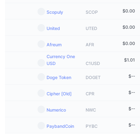
$
0.00
Scopuly
SCOP
$
0.00
United
UTED
$
0.00
Afreum
AFR
Currency One
$
1.01
USD
C1USD
$
--
Doge Token
DOGET
$
--
Cipher [Old]
CPR
$
--
Numerico
NWC
$
--
PaybandCoin
PYBC