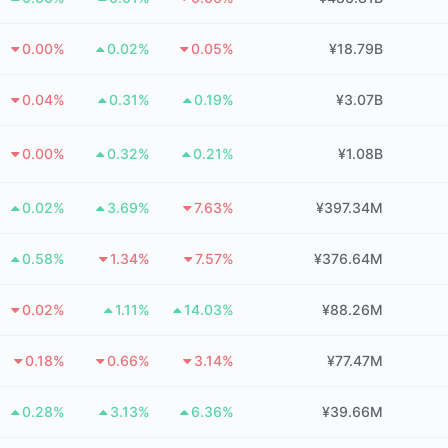
0.00%
0.02%
0.05%
¥18.79B
0.04%
0.31%
0.19%
¥3.07B
0.00%
0.32%
0.21%
¥1.08B
0.02%
3.69%
7.63%
¥397.34M
0.58%
1.34%
7.57%
¥376.64M
0.02%
1.11%
14.03%
¥88.26M
0.18%
0.66%
3.14%
¥77.47M
0.28%
3.13%
6.36%
¥39.66M