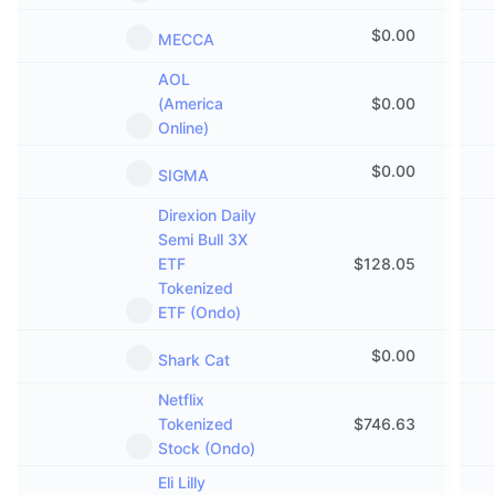
即将进行的销售活动
资金费率
学习赚币
$
0.00
MECCA
AOL
日历
(America
$
0.00
Online)
ICO日历
$
0.00
SIGMA
活动日历
Direxion Daily
Semi Bull 3X
ETF
$
128.05
Tokenized
ETF (Ondo)
$
0.00
Shark Cat
Netflix
Tokenized
$
746.63
Stock (Ondo)
Eli Lilly