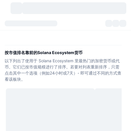
加密货币
仪表盘
加密货币
DexScan
市场
排名
按市值排名靠前的Solana Ecosystem货币
以下列出了使用于 Solana Ecosystem 里最热门的加密货币或代
信号
交易所
分类
New
市场概况
币。它们已按市值规模进行了排序。若要对列表重新排序，只需
点击其中一个选项（例如24小时或7天）- 即可通过不同的方式查
热门
社区
历史记录
现货市场
中心化交易所
看该板块。
新
动态
API
代币解锁
加密货币数量
现货
涨幅榜
话题
收益
产品
比特币金库
衍生品
API
模因 (Memes) 探索工具
直播活动
真实世界资产
币安币金库
产品
加密货币 API
去中心化交易所