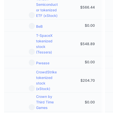
Semiconduct
$
566.44
or tokenized
ETF (xStock)
$
0.00
BeB
T-SpaceX
tokenized
$
548.89
stock
(Tessera)
$
0.00
Pwease
CrowdStrike
tokenized
$
204.70
stock
(xStock)
Crown by
Third Time
$
0.00
Games