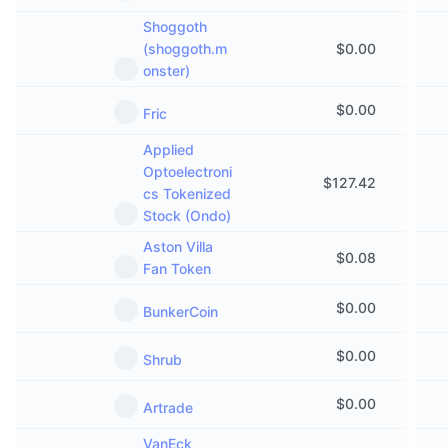
Shoggoth
(shoggoth.m
$
0.00
onster)
$
0.00
Fric
Applied
Optoelectroni
$
127.42
cs Tokenized
Stock (Ondo)
Aston Villa
$
0.08
Fan Token
$
0.00
BunkerCoin
$
0.00
Shrub
$
0.00
Artrade
VanEck