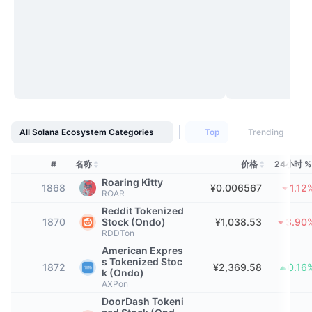
顶级交易者
文章
交易所流入/流出
DEX API
转换器
排行榜
现货
情绪
企业
简讯
指标
热门
衍生品
定价
CMC Launch
即将推出
恐惧和贪婪指数
资源
CMC Labs
最近添加
山寨币季节指数
All Solana Ecosystem Categories
Top
Trending
CMC Max
领涨和领跌
市场周期指标
文档
#
名称
价格
24小时 %
头条新闻
访问最多
比特币市值占比
Roaring Kitty
1868
¥0.006567
1.12
常见问题解答
ROAR
Telegram 机器人
Reddit Tokenized
社区情绪
CoinMarketCap 20 指数
1870
Stock (Ondo)
¥1,038.53
3.90
AI 集成
RDDTon
广告
区块链排名
CoinMarketCap 100 指数
American Expres
s Tokenized Stoc
1872
¥2,369.58
0.16
CMC代理中心
k (Ondo)
AXPon
预测市场
ETF资金流向
网站微件
技能市场
DoorDash Tokeni