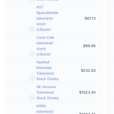
AST
SpaceMobile
tokenized
$
67.13
stock
(xStock)
Coca-Cola
tokenized
$
89.66
stock
(xStock)
Applied
Materials
$
532.83
Tokenized
Stock (Ondo)
GE Vernova
Tokenized
$
1023.40
Stock (Ondo)
ASML
tokenized