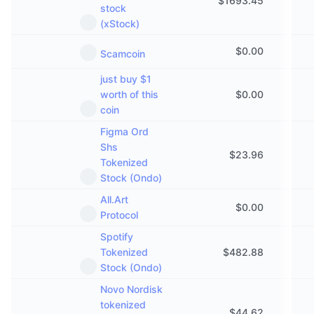
$
1693.45
stock
(xStock)
$
0.00
Scamcoin
just buy $1
worth of this
$
0.00
coin
Figma Ord
Shs
$
23.96
Tokenized
Stock (Ondo)
All.Art
$
0.00
Protocol
Spotify
Tokenized
$
482.88
Stock (Ondo)
Novo Nordisk
tokenized
$
44.62