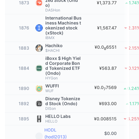
zed Stock (Ond
1873
¥1,373.77
1.74
热门
o)
加密货币 ETF
学习
CMC 模型上下文协议
DASHon
International Bus
新版
比特币 ETF
iness Machines t
x402
新闻
1876
okenized stock
¥1,567.47
2.31
(xStock)
加密
以太币 ETF
IBMX
币安学院
Hachiko
¥0.0
6551
1883
2.15
8
政治
$HACHI
技术分析
研究报告
iBoxx $ High Yiel
d Corporate Bon
体育运动
1884
d Tokenized ETF
¥563.87
0.12
RSI
视频
(Ondo)
HYGon
金融
MACD
词汇表
WUFFI
¥0.0
7569
1890
0.24
7
WUF
技术
Disney Tokenize
衍生品
1892
d Stock (Ondo)
¥693.00
1.17
活动
DISon
NFT
HELLO Labs
总览
1895
¥0.008515
3.25
空投
HELLO
NFT 总体统计数据
HODL
清算
$
0.00
钻石奖励
(hodl2013)