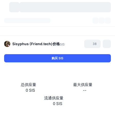
加密货币
仪表盘
加密货币
DexScan
市场
排名
Sisyphus (Friend.tech)
价格
38
SIS
信号
交易所
分类
New
市场概况
购买 SIS
热门
社区
历史记录
现货市场
中心化交易所
新
动态
API
代币解锁
加密货币数量
现货
总供应量
最大供应量
0 SIS
--
涨幅榜
话题
收益
产品
比特币金库
衍生品
API
流通供应量
模因 (Memes) 探索工具
0 SIS
直播活动
真实世界资产
币安币金库
产品
加密货币 API
去中心化交易所
网站
Website