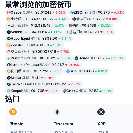
最常浏览的加密货币
Casper
CSPR
¥0.01242
ZIGChain
ZIG
¥0.273
3.02%
0.33%
比特币
BTC
¥436,033.27
瑞波币
XRP
¥7.17
0.94%
0.80%
以太币
ETH
¥12,888.46
Pi
PI
¥0.6168
2.47%
10.02%
Solana
SOL
¥499.64
艾达币
ADA
¥1.29
0.68%
0.26%
Hyperliquid
HYPE
¥383.90
3.84%
Zcash
ZEC
¥3,433.69
1.01%
柴犬币
SHIB
¥0.00003319
0.74%
Pump.fun
PUMP
¥0.01622
Heima
HEI
¥1.75
0.56%
102.51%
Lorenzo Protocol
BANK
¥0.287
19.95%
狗狗币
DOGE
¥0.4724
Sui
SUI
¥4.66
0.13%
0.01%
Stellar
XLM
¥1.11
0.79%
Terra Classic
LUNC
¥0.0003355
0.57%
Kaspa
KAS
¥0.1765
Ondo
ONDO
¥2.52
0.55%
0.81%
热门
Bitcoin
Ethereum
XRP
$64,614.49
$1,909.83
$1.06