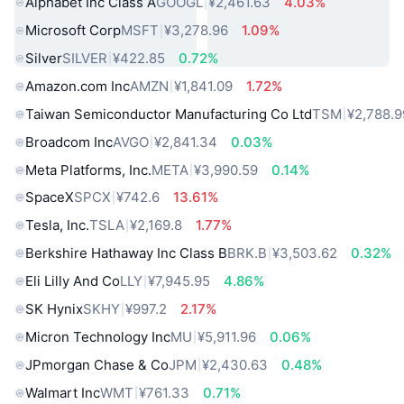
Alphabet Inc Class A
GOOGL
¥2,461.63
4.03%
Microsoft Corp
MSFT
¥3,278.96
1.09%
Silver
SILVER
¥422.85
0.72%
Amazon.com Inc
AMZN
¥1,841.09
1.72%
Taiwan Semiconductor Manufacturing Co Ltd
TSM
¥2,788.9
Broadcom Inc
AVGO
¥2,841.34
0.03%
Meta Platforms, Inc.
META
¥3,990.59
0.14%
SpaceX
SPCX
¥742.6
13.61%
Tesla, Inc.
TSLA
¥2,169.8
1.77%
Berkshire Hathaway Inc Class B
BRK.B
¥3,503.62
0.32%
Eli Lilly And Co
LLY
¥7,945.95
4.86%
SK Hynix
SKHY
¥997.2
2.17%
Micron Technology Inc
MU
¥5,911.96
0.06%
JPmorgan Chase & Co
JPM
¥2,430.63
0.48%
Walmart Inc
WMT
¥761.33
0.71%