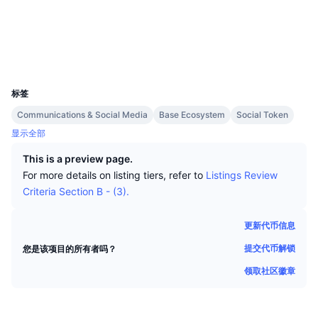
顶级交易者
文章
交易所流入/流出
DEX API
转换器
排行榜
合约
0x0868...ef07ec
现货
浏览器
basescan.org
情绪
企业
简讯
指标
热门
衍生品
钱包
UCID
27883
定价
CMC Launch
即将推出
恐惧和贪婪指数
标签
资源
CMC Labs
最近添加
Communications & Social Media
Base Ecosystem
Social Token
山寨币季节指数
显示全部
CMC Max
领涨和领跌
市场周期指标
This is a preview page.
文档
For more details on listing tiers, refer to
Listings Review
头条新闻
访问最多
比特币市值占比
Criteria Section B - (3).
常见问题解答
Telegram 机器人
社区情绪
CoinMarketCap 20 指数
更新代币信息
AI 集成
广告
提交代币解锁
您是该项目的所有者吗？
区块链排名
CoinMarketCap 100 指数
领取社区徽章
CMC代理中心
预测市场
ETF资金流向
网站微件
技能市场