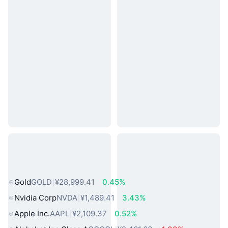
热门真实世界资产
Gold
GOLD
¥28,999.41
0.45%
Nvidia Corp
NVDA
¥1,489.41
3.43%
Apple Inc.
AAPL
¥2,109.37
0.52%