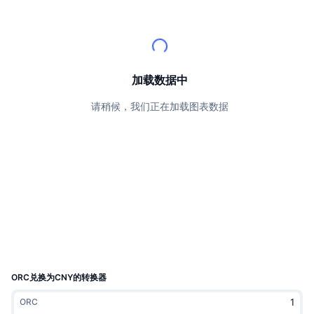
顶级交易者
文章
交易所流入/流出
DEX API
转换器
排行榜
现货
情绪
企业
简讯
指标
热门
衍生品
定价
CMC Launch
加载数据中
即将推出
恐惧和贪婪指数
请稍候，我们正在加载图表数据
资源
CMC Labs
最近添加
山寨币季节指数
CMC Max
领涨和领跌
市场周期指标
文档
头条新闻
访问最多
比特币市值占比
常见问题解答
Telegram 机器人
社区情绪
CoinMarketCap 20 指数
AI 集成
广告
区块链排名
CoinMarketCap 100 指数
CMC代理中心
ORC兑换为CNY的转换器
预测市场
ETF资金流向
网站微件
ORC
技能市场