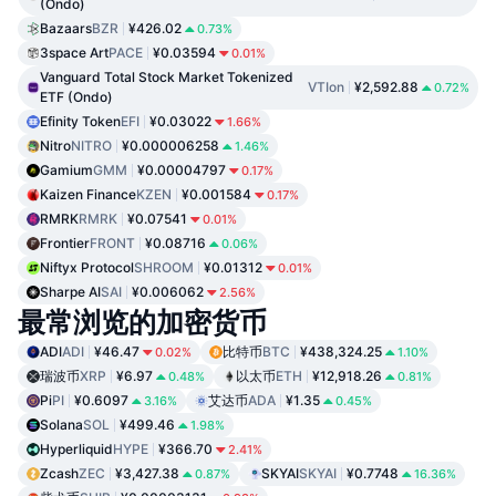
(Ondo)
Bazaars
BZR
¥426.02
0.73%
3space Art
PACE
¥0.03594
0.01%
Vanguard Total Stock Market Tokenized
VTIon
¥2,592.88
0.72%
ETF (Ondo)
Efinity Token
EFI
¥0.03022
1.66%
Nitro
NITRO
¥0.000006258
1.46%
Gamium
GMM
¥0.00004797
0.17%
Kaizen Finance
KZEN
¥0.001584
0.17%
RMRK
RMRK
¥0.07541
0.01%
Frontier
FRONT
¥0.08716
0.06%
Niftyx Protocol
SHROOM
¥0.01312
0.01%
Sharpe AI
SAI
¥0.006062
2.56%
最常浏览的加密货币
ADI
ADI
¥46.47
比特币
BTC
¥438,324.25
0.02%
1.10%
瑞波币
XRP
¥6.97
以太币
ETH
¥12,918.26
0.48%
0.81%
Pi
PI
¥0.6097
艾达币
ADA
¥1.35
3.16%
0.45%
Solana
SOL
¥499.46
1.98%
Hyperliquid
HYPE
¥366.70
2.41%
Zcash
ZEC
¥3,427.38
SKYAI
SKYAI
¥0.7748
0.87%
16.36%