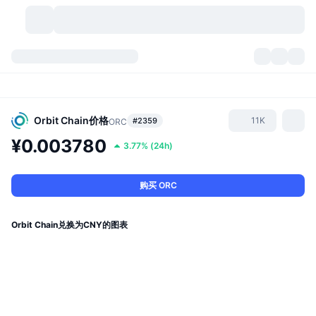
加密货币
仪表盘
加密货币
DexScan
市场
排名
Orbit Chain
价格
11K
#2359
ORC
¥0.003780
3.77%
(
24h
)
信号
交易所
分类
New
市场概况
热门
社区
历史记录
现货市场
中心化交易所
购买 ORC
新
动态
API
代币解锁
加密货币数量
现货
Orbit Chain兑换为CNY的图表
涨幅榜
话题
收益
产品
比特币金库
衍生品
API
模因 (Memes) 探索工具
直播活动
真实世界资产
币安币金库
产品
加密货币 API
去中心化交易所