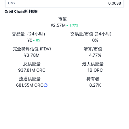
CNY
热门
加密货币 ETF
学习
CMC 模型上下文协议
Orbit Chain统计数据
新版
市值
比特币 ETF
x402
新闻
¥2.57M
3.77%
加密
以太币 ETF
交易量（24小时）
交易量/市值 (24小时)
币安学院
¥0
0%
0%
政治
完全稀释估值 (FDV)
清算/市值
技术分析
研究报告
¥3.78M
4.77%
体育运动
总供应量
最大供应量
RSI
视频
937.81M ORC
1B ORC
金融
MACD
流通供应量
持有者
词汇表
681.55M ORC
8.27K
技术
网站
Website
Whitepaper
衍生品
活动
NFT
社交媒体
总览
空投
合约
NFT 总体统计数据
0x662b...ef2f51
清算
3.3
钻石奖励
评级 (CertiK)