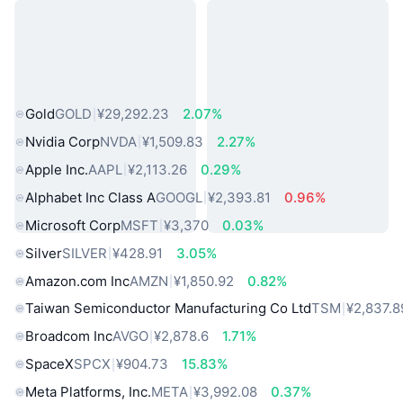
热门真实世界资产
Gold
GOLD
¥29,292.23
2.07%
Nvidia Corp
NVDA
¥1,509.83
2.27%
Apple Inc.
AAPL
¥2,113.26
0.29%
Alphabet Inc Class A
GOOGL
¥2,393.81
0.96%
Microsoft Corp
MSFT
¥3,370
0.03%
Silver
SILVER
¥428.91
3.05%
Amazon.com Inc
AMZN
¥1,850.92
0.82%
Taiwan Semiconductor Manufacturing Co Ltd
TSM
¥2,837.8
Broadcom Inc
AVGO
¥2,878.6
1.71%
SpaceX
SPCX
¥904.73
15.83%
Meta Platforms, Inc.
META
¥3,992.08
0.37%