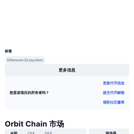
Audits
即将进行的销售活动
资金费率
学习赚币
etherscan.io
浏览器
日历
钱包
UCID
ICO日历
5326
标签
活动日历
Ethereum Ecosystem
更多信息
更新代币信息
提交代币解锁
您是该项目的所有者吗？
领取社区徽章
Orbit Chain 市场
全部
CEX
DEX
筛选器