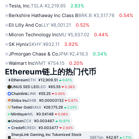
Tesla, Inc.
TSLA
¥2,219.65
2.83%
Berkshire Hathaway Inc Class B
BRK.B
¥3,517.76
0.54%
Eli Lilly And Co
LLY
¥8,001.21
0.52%
Micron Technology Inc
MU
¥5,937.02
0.44%
SK Hynix
SKHY
¥932.11
3.92%
JPmorgan Chase & Co
JPM
¥2,416.3
0.34%
Walmart Inc
WMT
¥754.15
0.20%
Ethereum链上的热门代币
Ethereum
ETH
¥12,909.51
0.61%
UNUS SED LEO
LEO
¥65.55
0.38%
Chainlink
LINK
¥55.25
0.00%
Shiba Inu
SHIB
¥0.00003132
0.87%
Tether Gold
XAUt
¥29,175.29
2.01%
Mintlayer
ML
¥0.04148
0.06%
Unizen
ZCX
¥0.003467
10.97%
Credefi
CREDI
¥0.003477
2.93%
SharpLink Gaming, Inc Tokenized Stock
SBETon
¥42.97
1.71%