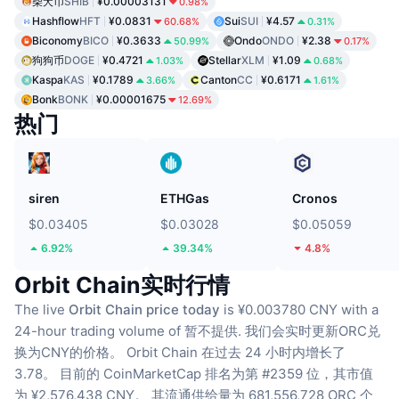
柴犬币
SHIB
¥0.00003131
0.98%
Hashflow
HFT
¥0.0831
Sui
SUI
¥4.57
60.68%
0.31%
Biconomy
BICO
¥0.3633
Ondo
ONDO
¥2.38
50.99%
0.17%
狗狗币
DOGE
¥0.4721
Stellar
XLM
¥1.09
1.03%
0.68%
Kaspa
KAS
¥0.1789
Canton
CC
¥0.6171
3.66%
1.61%
Bonk
BONK
¥0.00001675
12.69%
热门
siren
ETHGas
Cronos
$0.03405
$0.03028
$0.05059
6.92%
39.34%
4.8%
Orbit Chain实时行情
The live
Orbit Chain price today
is ¥0.003780 CNY with a
24-hour trading volume of 暂不提供.
我们会实时更新ORC兑
换为CNY的价格。
Orbit Chain 在过去 24 小时内增长了
3.78。
目前的 CoinMarketCap 排名为第 #2359 位，其市值
为 ¥2,576,438 CNY。
其流通供给量为 681,556,728 ORC 个