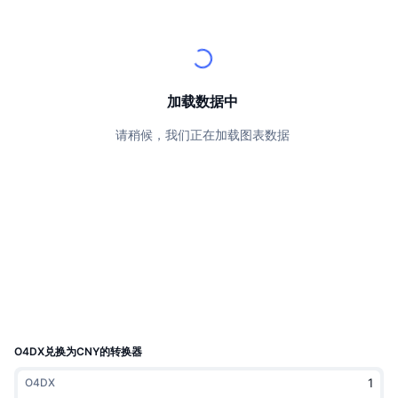
顶级交易者
文章
交易所流入/流出
DEX API
转换器
排行榜
现货
情绪
企业
简讯
指标
热门
衍生品
定价
CMC Launch
加载数据中
即将推出
恐惧和贪婪指数
请稍候，我们正在加载图表数据
资源
CMC Labs
最近添加
山寨币季节指数
CMC Max
领涨和领跌
市场周期指标
文档
头条新闻
访问最多
比特币市值占比
常见问题解答
Telegram 机器人
社区情绪
CoinMarketCap 20 指数
AI 集成
广告
区块链排名
CoinMarketCap 100 指数
CMC代理中心
O4DX兑换为CNY的转换器
预测市场
ETF资金流向
网站微件
O4DX
技能市场