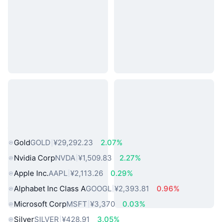
热门真实世界资产
Gold
GOLD
¥29,292.23
2.07%
Nvidia Corp
NVDA
¥1,509.83
2.27%
Apple Inc.
AAPL
¥2,113.26
0.29%
Alphabet Inc Class A
GOOGL
¥2,393.81
0.96%
Microsoft Corp
MSFT
¥3,370
0.03%
Silver
SILVER
¥428.91
3.05%