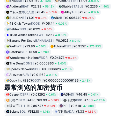
BNB
BNB
¥4,051.69
Aster
ASTER
¥4.06
1.52%
0.18%
Audiera
BEAT
¥22.39
Stable
STABLE
¥0.2235
56.12%
1.40%
币安人生
币安人生
¥3.45
Ailey
ALE
¥1.76
0.79%
0.12%
BUILDon
B
¥1.01
AB
AB
¥0.006449
8.28%
0.04%
48 Club Token
KOGE
¥405.44
0.03%
Beldex
BDX
¥0.6221
0.56%
Trust Wallet Token
TWT
¥2.67
0.63%
Banana For Scale
BANANAS31
¥0.0525
8.01%
WeFi
WFI
¥13.80
Tutorial
TUT
¥0.9557
0.10%
276.93%
SafePal
SFP
¥1.58
5.26%
Wonderman Nation
WNDR
¥0.04674
0.23%
The Dons
DONS
¥0.0000863
3.40%
Spores Network
SPO
¥0.0006628
1.16%
AI Avatar
AIAV
¥0.01162
0.31%
Oggy Inu (BSC)
OGGY
¥0.000000000006195
2.48%
最常浏览的加密货币
Casper
CSPR
¥0.01292
ADI
ADI
¥46.45
0.61%
0.01%
比特币
BTC
¥436,763.93
瑞波币
XRP
¥7.00
0.36%
0.23%
以太币
ETH
¥12,897.77
Pi
PI
¥0.6181
0.23%
1.80%
Solana
SOL
¥512.18
艾达币
ADA
¥1.33
1.76%
1.53%