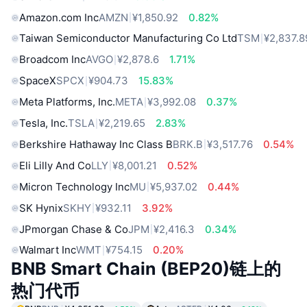
Amazon.com Inc
AMZN
¥1,850.92
0.82%
Taiwan Semiconductor Manufacturing Co Ltd
TSM
¥2,837.8
Broadcom Inc
AVGO
¥2,878.6
1.71%
SpaceX
SPCX
¥904.73
15.83%
Meta Platforms, Inc.
META
¥3,992.08
0.37%
Tesla, Inc.
TSLA
¥2,219.65
2.83%
Berkshire Hathaway Inc Class B
BRK.B
¥3,517.76
0.54%
Eli Lilly And Co
LLY
¥8,001.21
0.52%
Micron Technology Inc
MU
¥5,937.02
0.44%
SK Hynix
SKHY
¥932.11
3.92%
JPmorgan Chase & Co
JPM
¥2,416.3
0.34%
Walmart Inc
WMT
¥754.15
0.20%
BNB Smart Chain (BEP20)链上的
热门代币