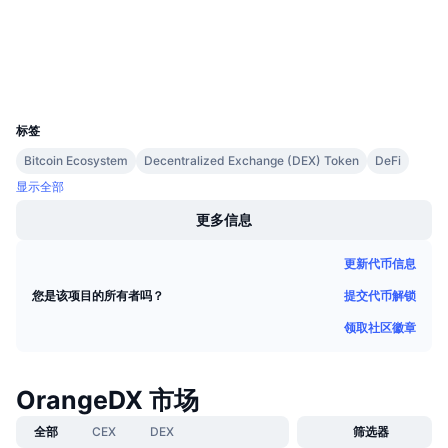
即将进行的销售活动
bscscan.com
资金费率
浏览器
学习赚币
钱包
UCID
日历
30282
标签
ICO日历
Bitcoin Ecosystem
Decentralized Exchange (DEX) Token
DeFi
显示全部
活动日历
更多信息
更新代币信息
提交代币解锁
您是该项目的所有者吗？
领取社区徽章
OrangeDX 市场
全部
CEX
DEX
筛选器