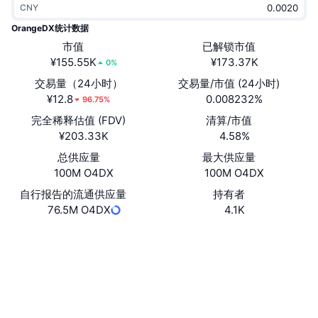
CNY
热门
加密货币 ETF
学习
CMC 模型上下文协议
OrangeDX统计数据
新版
市值
已解锁市值
比特币 ETF
x402
新闻
¥155.55K
¥173.37K
0%
加密
以太币 ETF
交易量（24小时）
交易量/市值 (24小时)
币安学院
¥12.8
0.008232%
96.75%
政治
完全稀释估值 (FDV)
清算/市值
技术分析
研究报告
¥203.33K
4.58%
体育运动
总供应量
最大供应量
RSI
视频
100M O4DX
100M O4DX
金融
MACD
自行报告的流通供应量
持有者
词汇表
76.5M O4DX
4.1K
技术
网站
Website
Whitepaper
衍生品
活动
社交媒体
NFT
总览
空投
0x062c...44E897
合约
NFT 总体统计数据
清算
3.5
钻石奖励
评级 (CertiK)