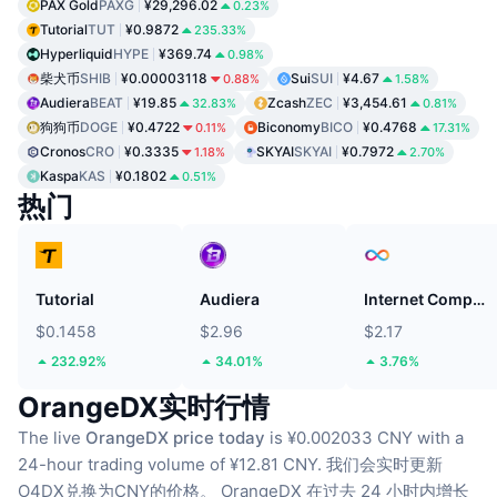
PAX Gold
PAXG
¥29,296.02
0.23%
Tutorial
TUT
¥0.9872
235.33%
Hyperliquid
HYPE
¥369.74
0.98%
柴犬币
SHIB
¥0.00003118
Sui
SUI
¥4.67
0.88%
1.58%
Audiera
BEAT
¥19.85
Zcash
ZEC
¥3,454.61
32.83%
0.81%
狗狗币
DOGE
¥0.4722
Biconomy
BICO
¥0.4768
0.11%
17.31%
Cronos
CRO
¥0.3335
SKYAI
SKYAI
¥0.7972
1.18%
2.70%
Kaspa
KAS
¥0.1802
0.51%
热门
Tutorial
Audiera
Internet Computer
$0.1458
$2.96
$2.17
232.92%
34.01%
3.76%
OrangeDX实时行情
The live
OrangeDX price today
is ¥0.002033 CNY with a
24-hour trading volume of ¥12.81 CNY.
我们会实时更新
O4DX兑换为CNY的价格。
OrangeDX 在过去 24 小时内增长