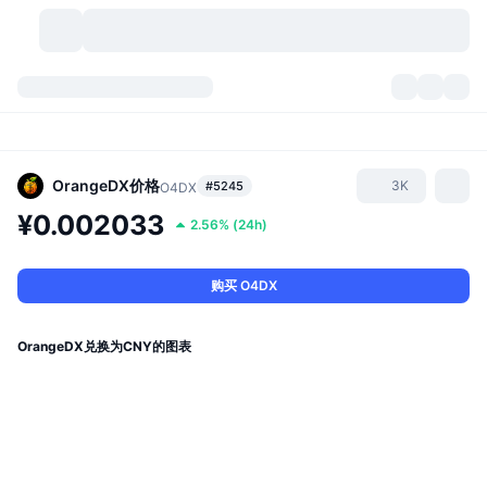
加密货币
仪表盘
加密货币
DexScan
市场
排名
OrangeDX
价格
3K
#5245
O4DX
¥0.002033
2.56%
(
24h
)
信号
交易所
分类
New
市场概况
热门
社区
历史记录
现货市场
中心化交易所
购买 O4DX
新
动态
API
代币解锁
加密货币数量
现货
OrangeDX兑换为CNY的图表
涨幅榜
话题
收益
产品
比特币金库
衍生品
API
模因 (Memes) 探索工具
直播活动
真实世界资产
币安币金库
产品
加密货币 API
去中心化交易所