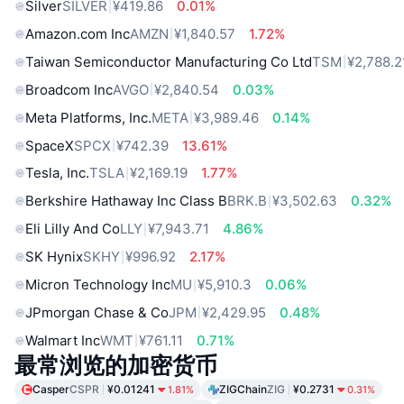
Silver
SILVER
¥419.86
0.01%
Amazon.com Inc
AMZN
¥1,840.57
1.72%
Taiwan Semiconductor Manufacturing Co Ltd
TSM
¥2,788.2
Broadcom Inc
AVGO
¥2,840.54
0.03%
Meta Platforms, Inc.
META
¥3,989.46
0.14%
SpaceX
SPCX
¥742.39
13.61%
Tesla, Inc.
TSLA
¥2,169.19
1.77%
Berkshire Hathaway Inc Class B
BRK.B
¥3,502.63
0.32%
Eli Lilly And Co
LLY
¥7,943.71
4.86%
SK Hynix
SKHY
¥996.92
2.17%
Micron Technology Inc
MU
¥5,910.3
0.06%
JPmorgan Chase & Co
JPM
¥2,429.95
0.48%
Walmart Inc
WMT
¥761.11
0.71%
最常浏览的加密货币
Casper
CSPR
¥0.01241
ZIGChain
ZIG
¥0.2731
1.81%
0.31%