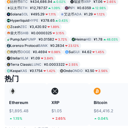
比特币
BTC
¥434,686.94
瑞波币
XRP
¥7.06
0.02%
2.65%
以太币
ETH
¥12,787.57
Pi
PI
¥0.6359
1.09%
12.98%
Solana
SOL
¥495.29
艾达币
ADA
¥1.29
1.11%
1.12%
Hyperliquid
HYPE
¥378.65
0.43%
Zcash
ZEC
¥3,420.92
1.89%
柴犬币
SHIB
¥0.0000325
3.15%
Pump.fun
PUMP
¥0.01582
Heima
HEI
¥1.78
3.72%
48.03%
Lorenzo Protocol
BANK
¥0.2834
23.12%
狗狗币
DOGE
¥0.4694
Sui
SUI
¥4.62
0.98%
1.45%
Stellar
XLM
¥1.09
3.84%
Terra Classic
LUNC
¥0.0003322
2.55%
Kaspa
KAS
¥0.1754
Ondo
ONDO
¥2.50
1.42%
2.56%
热门
Ethereum
XRP
Bitcoin
$1,895.48
$1.05
$64,416.2
1.15%
2.65%
0.04%