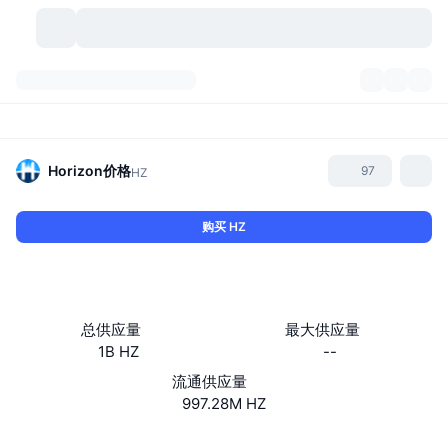
加密货币
仪表盘
加密货币
DexScan
市场
排名
Horizon
价格
97
HZ
信号
交易所
分类
New
市场概况
购买 HZ
热门
社区
历史记录
现货市场
中心化交易所
新
动态
API
代币解锁
加密货币数量
现货
总供应量
最大供应量
1B HZ
--
涨幅榜
话题
收益
产品
比特币金库
衍生品
API
流通供应量
模因 (Memes) 探索工具
997.28M HZ
直播活动
真实世界资产
币安币金库
产品
加密货币 API
去中心化交易所
网站
Website