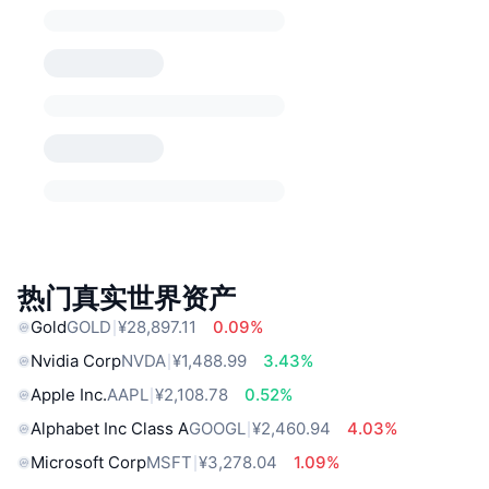
热门真实世界资产
Gold
GOLD
¥28,897.11
0.09%
Nvidia Corp
NVDA
¥1,488.99
3.43%
Apple Inc.
AAPL
¥2,108.78
0.52%
Alphabet Inc Class A
GOOGL
¥2,460.94
4.03%
Microsoft Corp
MSFT
¥3,278.04
1.09%