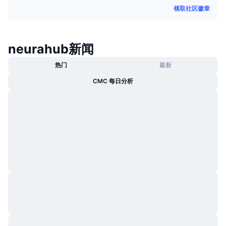
热门
领取社区徽章
加密货币 ETF
学习
CMC 模型上下文协议
新版
比特币 ETF
x402
新闻
neurahub新闻
加密
以太币 ETF
热门
最新
币安学院
政治
CMC 每日分析
技术分析
研究报告
体育运动
RSI
视频
金融
MACD
词汇表
技术
衍生品
活动
NFT
总览
空投
NFT 总体统计数据
清算
钻石奖励