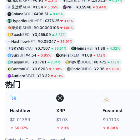
瑞波币
XRP
¥6.93
以太币
ETH
¥12,935.24
2.31%
0.27%
艾达币
ADA
¥1.34
Pi
PI
¥0.5948
5.05%
3.44%
Solana
SOL
¥498.51
0.62%
Hyperliquid
HYPE
¥376.25
0.12%
柴犬币
SHIB
¥0.00003106
1.80%
Zcash
ZEC
¥3,455.09
3.37%
Hashflow
HFT
¥0.09347
56.91%
SKYAI
SKYAI
¥0.7507
Heima
HEI
¥1.36
36.51%
4.32%
Sui
SUI
¥4.54
Stellar
XLM
¥1.08
0.65%
1.12%
Kaspa
KAS
¥0.1761
狗狗币
DOGE
¥0.472
2.74%
1.12%
Canton
CC
¥0.6263
Ondo
ONDO
¥2.36
7.00%
5.60%
Audiera
BEAT
¥13.32
4.11%
热门
Hashflow
XRP
Fusionist
$0.01389
$1.03
$0.1103
56.07%
2.3%
8.88%
CoinMarketCap
代币
neurahub