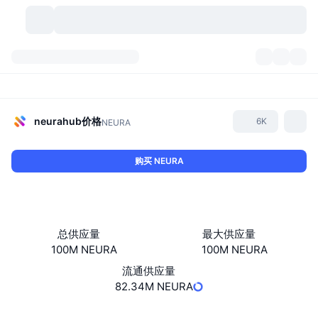
加密货币
仪表盘
加密货币
DexScan
市场
排名
neurahub
价格
6K
NEURA
信号
交易所
分类
New
市场概况
购买 NEURA
热门
社区
历史记录
现货市场
中心化交易所
新
动态
API
代币解锁
加密货币数量
现货
总供应量
最大供应量
100M NEURA
100M NEURA
涨幅榜
话题
收益
产品
比特币金库
衍生品
API
流通供应量
模因 (Memes) 探索工具
82.34M NEURA
直播活动
真实世界资产
币安币金库
产品
加密货币 API
去中心化交易所
网站
Website
Whitepaper