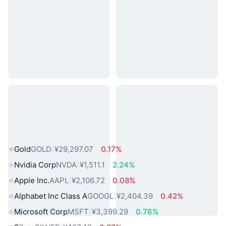
热门真实世界资产
Gold
GOLD
¥29,297.07
0.17%
Nvidia Corp
NVDA
¥1,511.1
2.24%
Apple Inc.
AAPL
¥2,106.72
0.08%
Alphabet Inc Class A
GOOGL
¥2,404.39
0.42%
Microsoft Corp
MSFT
¥3,399.29
0.76%