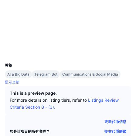
顶级交易者
文章
交易所流入/流出
DEX API
转换器
排行榜
现货
社交媒体
情绪
企业
简讯
指标
热门
衍生品
合约
0x3d1c...7a39da
浏览器
etherscan.io
定价
CMC Launch
即将推出
恐惧和贪婪指数
钱包
资源
CMC Labs
最近添加
山寨币季节指数
UCID
30196
CMC Max
领涨和领跌
市场周期指标
标签
文档
AI & Big Data
Telegram Bot
Communications & Social Media
头条新闻
访问最多
比特币市值占比
显示全部
常见问题解答
Telegram 机器人
This is a preview page.
社区情绪
CoinMarketCap 20 指数
For more details on listing tiers, refer to
Listings Review
AI 集成
广告
Criteria Section B - (3).
区块链排名
CoinMarketCap 100 指数
CMC代理中心
更新代币信息
预测市场
ETF资金流向
网站微件
技能市场
提交代币解锁
您是该项目的所有者吗？