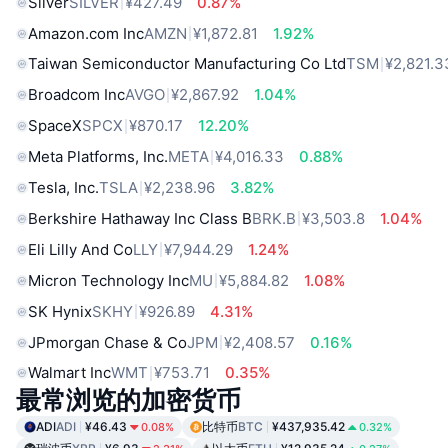
Silver
SILVER
¥427.49
0.87%
Amazon.com Inc
AMZN
¥1,872.81
1.92%
Taiwan Semiconductor Manufacturing Co Ltd
TSM
¥2,821.3
Broadcom Inc
AVGO
¥2,867.92
1.04%
SpaceX
SPCX
¥870.17
12.20%
Meta Platforms, Inc.
META
¥4,016.33
0.88%
Tesla, Inc.
TSLA
¥2,238.96
3.82%
Berkshire Hathaway Inc Class B
BRK.B
¥3,503.8
1.04%
Eli Lilly And Co
LLY
¥7,944.29
1.24%
Micron Technology Inc
MU
¥5,884.82
1.08%
SK Hynix
SKHY
¥926.89
4.31%
JPmorgan Chase & Co
JPM
¥2,408.57
0.16%
Walmart Inc
WMT
¥753.71
0.35%
最常浏览的加密货币
ADI
ADI
¥46.43
比特币
BTC
¥437,935.42
0.08%
0.32%