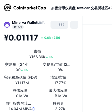
加密货币
仪表盘
DexScan
交易所
社区
AP
Minerva Wallet
MIVA
332
#5771
¥0.01117
0.6%
(
24h
)
市值
¥156.86K
0%
交易量（24小时）
交易量/市值 (24小时)
¥0
0%
0%
完全稀释估值 (FDV)
清算/市值
¥11.17M
17.77%
总供应量
最大供应量
0 MIVA
1B MIVA
自行报告的流通供应量
持有者
14.04M MIVA
3.27K