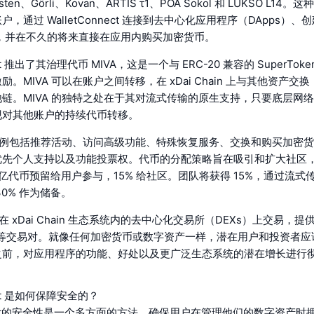
psten、Görli、Kovan、ARTIS τ1、POA Sokol 和 LUKSO L1
，通过 WalletConnect 连接到去中心化应用程序（DApps）
），并在不久的将来直接在应用内购买加密货币。
allet 推出了其治理代币 MIVA，这是一个与 ERC-20 兼容的 SuperT
。MIVA 可以在账户之间转移，在 xDai Chain 上与其他资产交
链。MIVA 的独特之处在于其对流式传输的原生支持，只要底层网
现对其他账户的持续代币转移。
在用例包括推荐活动、访问高级功能、特殊恢复服务、交换和购买加密
先个人支持以及功能投票权。代币的分配策略旨在吸引和扩大社区，其
0 亿代币预留给用户参与，15% 给社区。团队将获得 15%，通过流
0% 作为储备。
在 xDai Chain 生态系统内的去中心化交易所（DEXs）上交易，提供如 
HNY 等交易对。就像任何加密货币或数字资产一样，潜在用户和投资者
之前，对应用程序的功能、好处以及更广泛生态系统的潜在增长进行
llet 是如何保障安全的？
 Wallet的安全性是一个多方面的方法，确保用户在管理他们的数字资产