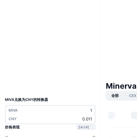
Website
Whitepaper
网站
社交媒体
0x63e6...b07d51
合约
2.9
评级 (CertiK)
gnosisscan.io
浏览器
钱包
Minerva
UCID
11916
全部
CEX
MIVA兑换为CNY的转换器
MIVA
CNY
价格表现
24小时