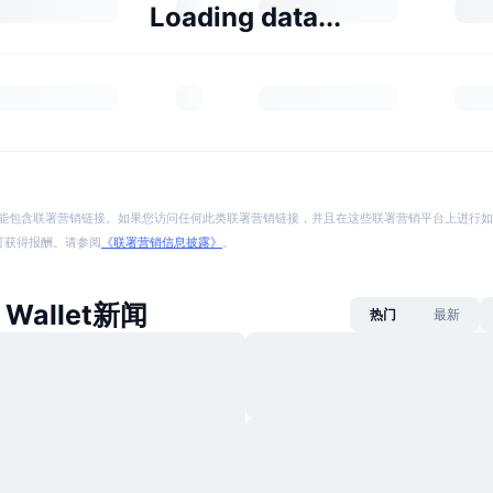
Loading data...
能包含联署营销链接。如果您访问任何此类联署营销链接，并且在这些联署营销平台上进行如
p 将可获得报酬。请参阅
《联署营销信息披露》
。
a Wallet新闻
热门
最新