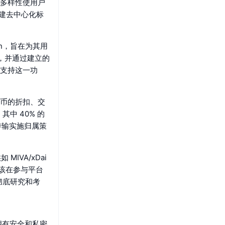
4。这种多样性使用户
、创建去中心化标
oken，旨在为其用
换，并通过建立的
络支持这一功
货币的折扣、交
中 40% 的
式传输实施归属策
MIVA/xDai
应该在参与平台
彻底研究和考
时拥有安全和私密