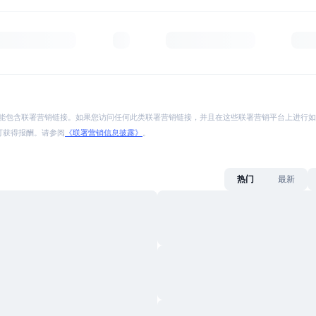
能包含联署营销链接。如果您访问任何此类联署营销链接，并且在这些联署营销平台上进行如
p 将可获得报酬。请参阅
《联署营销信息披露》
。
热门
最新