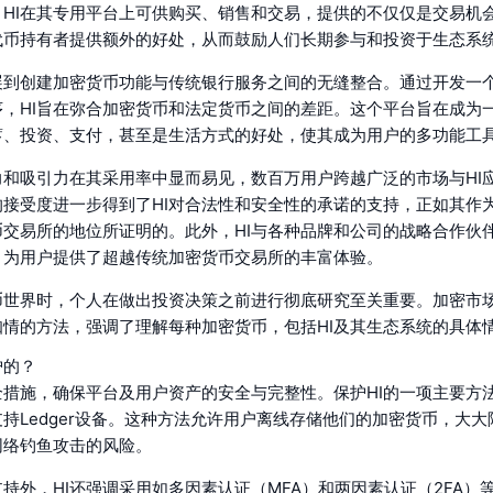
。HI在其专用平台上可供购买、销售和交易，提供的不仅仅是交易机
I代币持有者提供额外的好处，从而鼓励人们长期参与和投资于生态系
扩展到创建加密货币功能与传统银行服务之间的无缝整合。通过开发一
序，HI旨在弥合加密货币和法定货币之间的差距。这个平台旨在成为
蓄、投资、支付，甚至是生活方式的好处，使其成为用户的多功能工
力和吸引力在其采用率中显而易见，数百万用户跨越广泛的市场与HI
的接受度进一步得到了HI对合法性和安全性的承诺的支持，正如其作
币交易所的地位所证明的。此外，HI与各种品牌和公司的战略合作伙
，为用户提供了超越传统加密货币交易所的丰富体验。
币世界时，个人在做出投资决策之前进行彻底研究至关重要。加密市
知情的方法，强调了理解每种加密货币，包括HI及其生态系统的具体
护的？
全措施，确保平台及用户资产的安全与完整性。保护HI的一项主要方
持Ledger设备。这种方法允许用户离线存储他们的加密货币，大
网络钓鱼攻击的风险。
持外，HI还强调采用如多因素认证（MFA）和两因素认证（2FA）