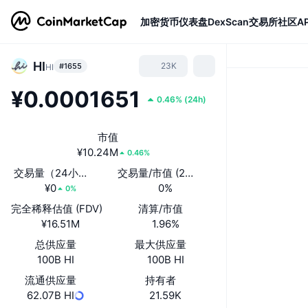
加密货币
仪表盘
DexScan
交易所
社区
AP
HI
23K
#1655
HI
¥0.0001651
0.46%
(
24h
)
市值
¥10.24M
0.46%
交易量（24小时）
交易量/市值 (24小时)
¥0
0%
0%
完全稀释估值 (FDV)
清算/市值
¥16.51M
1.96%
总供应量
最大供应量
100B HI
100B HI
流通供应量
持有者
62.07B HI
21.59K