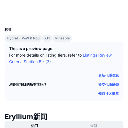
顶级交易者
文章
交易所流入/流出
DEX API
转换器
社交媒体
排行榜
现货
浏览器
chainz.cryptoid.info
情绪
企业
简讯
UCID
指标
热门
衍生品
1535
标签
定价
CMC Launch
即将推出
恐惧和贪婪指数
Hybrid - PoW & PoS
X11
Mineable
资源
CMC Labs
最近添加
山寨币季节指数
This is a preview page.
For more details on listing tiers, refer to
Listings Review
CMC Max
领涨和领跌
市场周期指标
Criteria Section B - (3).
文档
头条新闻
访问最多
比特币市值占比
更新代币信息
常见问题解答
提交代币解锁
您是该项目的所有者吗？
Telegram 机器人
社区情绪
CoinMarketCap 20 指数
领取社区徽章
AI 集成
广告
区块链排名
CoinMarketCap 100 指数
CMC代理中心
Eryllium新闻
预测市场
ETF资金流向
网站微件
技能市场
热门
最新