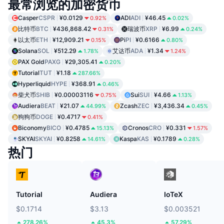
最常浏览的加密货币
Casper
CSPR
¥0.0129
ADI
ADI
¥46.45
0.92%
0.02%
比特币
BTC
¥436,868.42
瑞波币
XRP
¥6.99
0.31%
0.24%
以太币
ETH
¥12,909.21
Pi
PI
¥0.6166
0.15%
0.80%
Solana
SOL
¥512.29
艾达币
ADA
¥1.34
1.78%
1.24%
PAX Gold
PAXG
¥29,305.41
0.20%
Tutorial
TUT
¥1.18
287.66%
Hyperliquid
HYPE
¥368.91
0.46%
柴犬币
SHIB
¥0.00003116
Sui
SUI
¥4.66
0.75%
1.13%
Audiera
BEAT
¥21.07
Zcash
ZEC
¥3,436.34
44.99%
0.45%
狗狗币
DOGE
¥0.4717
0.41%
Biconomy
BICO
¥0.4785
Cronos
CRO
¥0.331
15.13%
1.57%
SKYAI
SKYAI
¥0.8258
Kaspa
KAS
¥0.1789
14.61%
0.28%
热门
Tutorial
Audiera
IoTeX
$0.1714
$3.13
$0.003521
278.26%
45.3%
57.29%