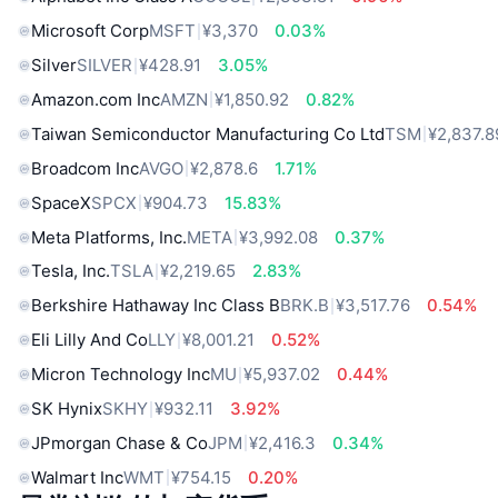
Microsoft Corp
MSFT
¥3,370
0.03%
Silver
SILVER
¥428.91
3.05%
Amazon.com Inc
AMZN
¥1,850.92
0.82%
Taiwan Semiconductor Manufacturing Co Ltd
TSM
¥2,837.8
Broadcom Inc
AVGO
¥2,878.6
1.71%
SpaceX
SPCX
¥904.73
15.83%
Meta Platforms, Inc.
META
¥3,992.08
0.37%
Tesla, Inc.
TSLA
¥2,219.65
2.83%
Berkshire Hathaway Inc Class B
BRK.B
¥3,517.76
0.54%
Eli Lilly And Co
LLY
¥8,001.21
0.52%
Micron Technology Inc
MU
¥5,937.02
0.44%
SK Hynix
SKHY
¥932.11
3.92%
JPmorgan Chase & Co
JPM
¥2,416.3
0.34%
Walmart Inc
WMT
¥754.15
0.20%