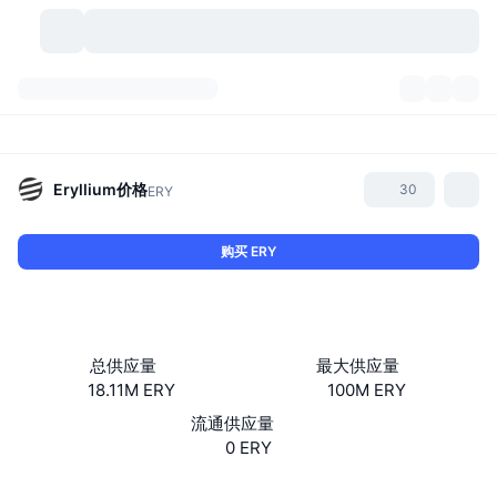
加密货币
仪表盘
加密货币
DexScan
市场
排名
Eryllium
价格
30
ERY
信号
交易所
分类
New
市场概况
购买 ERY
热门
社区
历史记录
现货市场
中心化交易所
新
动态
API
代币解锁
加密货币数量
现货
总供应量
最大供应量
18.11M ERY
100M ERY
涨幅榜
话题
收益
产品
比特币金库
衍生品
API
流通供应量
模因 (Memes) 探索工具
0 ERY
直播活动
真实世界资产
币安币金库
产品
加密货币 API
去中心化交易所
网站
Website
Whitepaper