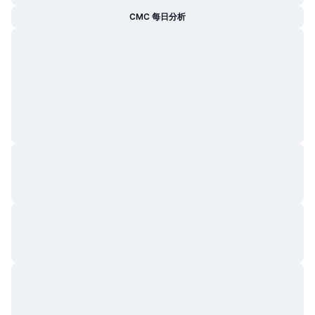
热门
加密货币 ETF
CMC 每日分析
学习
CMC 模型上下文协议
新版
比特币 ETF
x402
新闻
加密
以太币 ETF
币安学院
政治
技术分析
研究报告
体育运动
RSI
视频
金融
MACD
词汇表
技术
衍生品
活动
NFT
总览
空投
NFT 总体统计数据
清算
钻石奖励