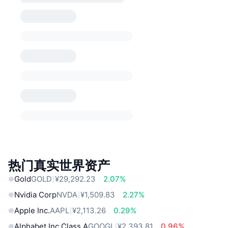
热门真实世界资产
Gold
GOLD
¥29,292.23
2.07%
Nvidia Corp
NVDA
¥1,509.83
2.27%
Apple Inc.
AAPL
¥2,113.26
0.29%
Alphabet Inc Class A
GOOGL
¥2,393.81
0.96%