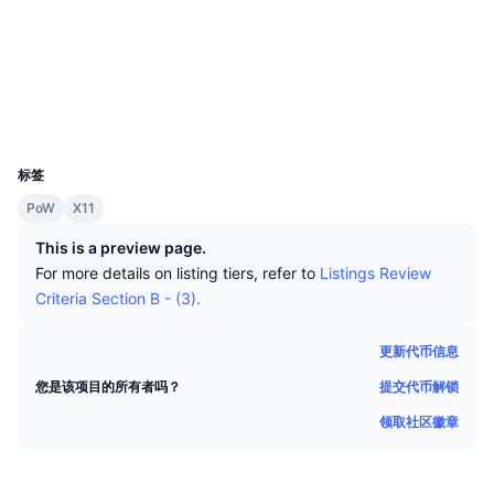
顶级交易者
文章
网站
交易所流入/流出
DEX API
转换器
排行榜
现货
情绪
企业
简讯
社交媒体
指标
热门
衍生品
浏览器
54.37.205.212:3001
定价
CMC Launch
即将推出
恐惧和贪婪指数
UCID
654
资源
CMC Labs
标签
最近添加
山寨币季节指数
PoW
X11
CMC Max
领涨和领跌
市场周期指标
This is a preview page.
文档
For more details on listing tiers, refer to
Listings Review
头条新闻
访问最多
比特币市值占比
Criteria Section B - (3).
常见问题解答
Telegram 机器人
社区情绪
CoinMarketCap 20 指数
更新代币信息
AI 集成
广告
提交代币解锁
您是该项目的所有者吗？
区块链排名
CoinMarketCap 100 指数
领取社区徽章
CMC代理中心
预测市场
ETF资金流向
网站微件
技能市场