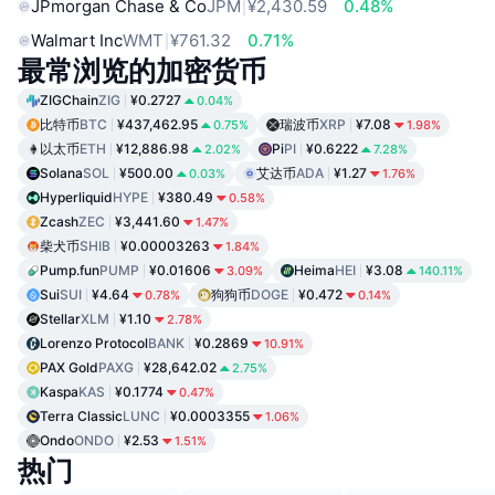
JPmorgan Chase & Co
JPM
¥2,430.59
0.48%
Walmart Inc
WMT
¥761.32
0.71%
最常浏览的加密货币
ZIGChain
ZIG
¥0.2727
0.04%
比特币
BTC
¥437,462.95
瑞波币
XRP
¥7.08
0.75%
1.98%
以太币
ETH
¥12,886.98
Pi
PI
¥0.6222
2.02%
7.28%
Solana
SOL
¥500.00
艾达币
ADA
¥1.27
0.03%
1.76%
Hyperliquid
HYPE
¥380.49
0.58%
Zcash
ZEC
¥3,441.60
1.47%
柴犬币
SHIB
¥0.00003263
1.84%
Pump.fun
PUMP
¥0.01606
Heima
HEI
¥3.08
3.09%
140.11%
Sui
SUI
¥4.64
狗狗币
DOGE
¥0.472
0.78%
0.14%
Stellar
XLM
¥1.10
2.78%
Lorenzo Protocol
BANK
¥0.2869
10.91%
PAX Gold
PAXG
¥28,642.02
2.75%
Kaspa
KAS
¥0.1774
0.47%
Terra Classic
LUNC
¥0.0003355
1.06%
Ondo
ONDO
¥2.53
1.51%
热门