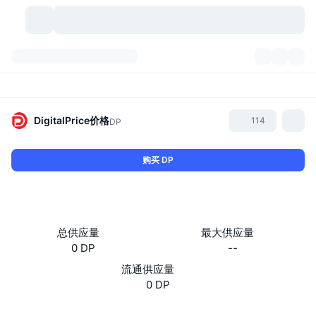
加密货币
仪表盘
加密货币
DexScan
市场
排名
DigitalPrice
价格
114
DP
信号
交易所
分类
New
市场概况
购买 DP
热门
社区
历史记录
现货市场
中心化交易所
新
动态
API
代币解锁
加密货币数量
现货
总供应量
最大供应量
0 DP
--
涨幅榜
话题
收益
产品
比特币金库
衍生品
API
流通供应量
模因 (Memes) 探索工具
0 DP
直播活动
真实世界资产
币安币金库
产品
加密货币 API
去中心化交易所
Website
Whitepaper