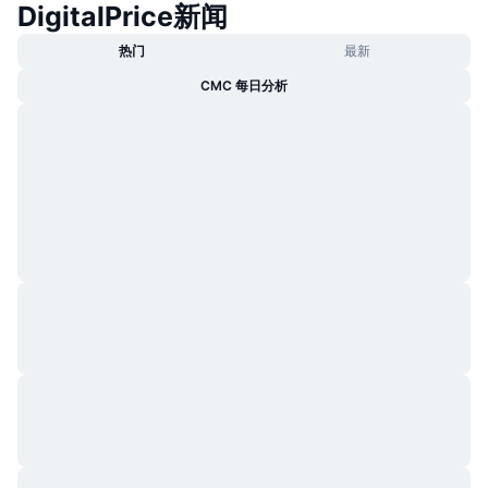
DigitalPrice新闻
热门
加密货币 ETF
学习
CMC 模型上下文协议
热门
最新
新版
比特币 ETF
CMC 每日分析
x402
新闻
加密
以太币 ETF
币安学院
政治
技术分析
研究报告
体育运动
RSI
视频
金融
MACD
词汇表
技术
衍生品
活动
NFT
总览
空投
NFT 总体统计数据
清算
钻石奖励