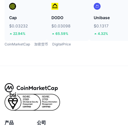
Cap
DODO
Unibase
$0.03232
$0.03098
$0.1317
22.94%
65.59%
4.32%
CoinMarketCap
加密货币
DigitalPrice
产品
公司