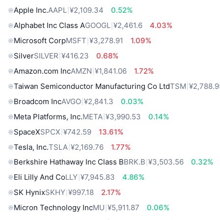
Apple Inc.
AAPL
¥2,109.34
0.52%
Alphabet Inc Class A
GOOGL
¥2,461.6
4.03%
Microsoft Corp
MSFT
¥3,278.91
1.09%
Silver
SILVER
¥416.23
0.68%
Amazon.com Inc
AMZN
¥1,841.06
1.72%
Taiwan Semiconductor Manufacturing Co Ltd
TSM
¥2,788.9
Broadcom Inc
AVGO
¥2,841.3
0.03%
Meta Platforms, Inc.
META
¥3,990.53
0.14%
SpaceX
SPCX
¥742.59
13.61%
Tesla, Inc.
TSLA
¥2,169.76
1.77%
Berkshire Hathaway Inc Class B
BRK.B
¥3,503.56
0.32%
Eli Lilly And Co
LLY
¥7,945.83
4.86%
SK Hynix
SKHY
¥997.18
2.17%
Micron Technology Inc
MU
¥5,911.87
0.06%