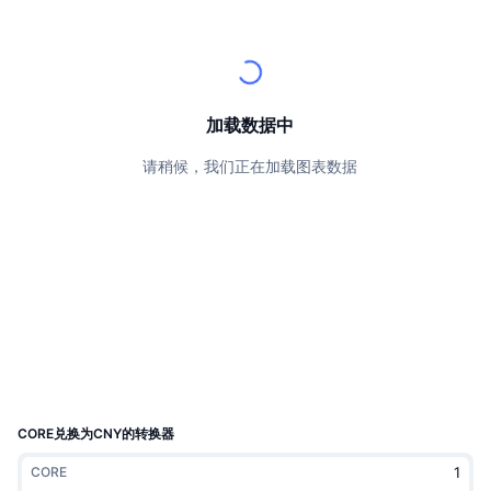
顶级交易者
文章
交易所流入/流出
DEX API
转换器
排行榜
现货
情绪
企业
简讯
指标
热门
衍生品
定价
CMC Launch
加载数据中
即将推出
恐惧和贪婪指数
请稍候，我们正在加载图表数据
资源
CMC Labs
最近添加
山寨币季节指数
CMC Max
领涨和领跌
市场周期指标
文档
头条新闻
访问最多
比特币市值占比
常见问题解答
Telegram 机器人
社区情绪
CoinMarketCap 20 指数
AI 集成
广告
区块链排名
CoinMarketCap 100 指数
CMC代理中心
CORE兑换为CNY的转换器
预测市场
ETF资金流向
网站微件
CORE
技能市场