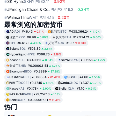
SK Hynix
SKHY
¥932.11
3.92%
JPmorgan Chase & Co
JPM
¥2,416.3
0.34%
Walmart Inc
WMT
¥754.15
0.20%
最常浏览的加密货币
ADI
ADI
¥46.43
比特币
BTC
¥438,366.24
0.11%
1.10%
瑞波币
XRP
¥6.98
以太币
ETH
¥12,924.21
0.89%
0.66%
Pi
PI
¥0.6173
艾达币
ADA
¥1.35
4.19%
0.73%
Solana
SOL
¥503.89
2.57%
Hyperliquid
HYPE
¥366.76
2.18%
Zcash
ZEC
¥3,409.11
SKYAI
SKYAI
¥0.7156
0.84%
11.75%
柴犬币
SHIB
¥0.00003151
1.25%
Biconomy
BICO
¥0.3889
37.28%
Hashflow
HFT
¥0.08084
Sui
SUI
¥4.60
61.42%
1.53%
狗狗币
DOGE
¥0.4745
Ondo
ONDO
¥2.37
1.69%
0.70%
Kaspa
KAS
¥0.1784
Stellar
XLM
¥1.10
2.90%
0.91%
PAX Gold
PAXG
¥29,252.13
1.13%
Bonk
BONK
¥0.00001681
11.41%
热门