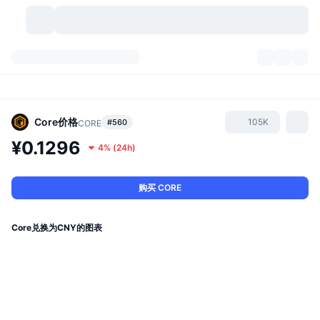
加密货币
仪表盘
加密货币
DexScan
市场
排名
Core
价格
105K
#560
CORE
¥0.1296
4%
(
24h
)
信号
交易所
分类
New
市场概况
热门
社区
历史记录
现货市场
中心化交易所
购买 CORE
新
动态
API
代币解锁
加密货币数量
现货
Core兑换为CNY的图表
涨幅榜
话题
收益
产品
比特币金库
衍生品
API
模因 (Memes) 探索工具
直播活动
真实世界资产
币安币金库
产品
加密货币 API
去中心化交易所