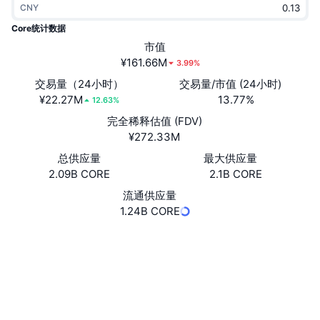
CNY
热门
加密货币 ETF
学习
CMC 模型上下文协议
Core统计数据
新版
市值
比特币 ETF
x402
新闻
¥161.66M
3.99%
加密
以太币 ETF
交易量（24小时）
交易量/市值 (24小时)
币安学院
¥22.27M
13.77%
12.63%
政治
完全稀释估值 (FDV)
技术分析
研究报告
¥272.33M
体育运动
总供应量
最大供应量
RSI
视频
2.09B CORE
2.1B CORE
金融
MACD
流通供应量
词汇表
1.24B CORE
技术
网站
Website
Whitepaper
衍生品
活动
社交媒体
NFT
总览
空投
合约
0xeeee...eeeeee
3.7
评级 (CertiK)
NFT 总体统计数据
清算
钻石奖励
Audits