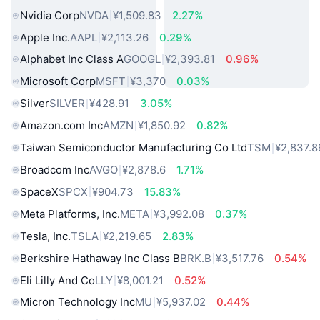
Nvidia Corp
NVDA
¥1,509.83
2.27%
Apple Inc.
AAPL
¥2,113.26
0.29%
Alphabet Inc Class A
GOOGL
¥2,393.81
0.96%
Microsoft Corp
MSFT
¥3,370
0.03%
Silver
SILVER
¥428.91
3.05%
Amazon.com Inc
AMZN
¥1,850.92
0.82%
Taiwan Semiconductor Manufacturing Co Ltd
TSM
¥2,837.8
Broadcom Inc
AVGO
¥2,878.6
1.71%
SpaceX
SPCX
¥904.73
15.83%
Meta Platforms, Inc.
META
¥3,992.08
0.37%
Tesla, Inc.
TSLA
¥2,219.65
2.83%
Berkshire Hathaway Inc Class B
BRK.B
¥3,517.76
0.54%
Eli Lilly And Co
LLY
¥8,001.21
0.52%
Micron Technology Inc
MU
¥5,937.02
0.44%