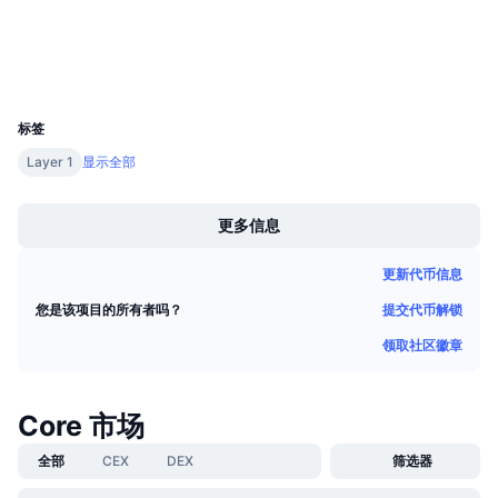
即将进行的销售活动
浏览器
scan.coredao.org
资金费率
学习赚币
钱包
UCID
23254
日历
标签
ICO日历
Layer 1
显示全部
Boost
活动日历
更多信息
更新代币信息
提交代币解锁
您是该项目的所有者吗？
领取社区徽章
Core 市场
全部
CEX
DEX
筛选器