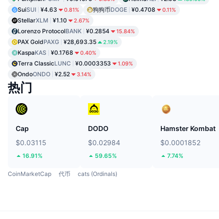
Sui
SUI
¥4.63
狗狗币
DOGE
¥0.4708
0.81%
0.11%
Stellar
XLM
¥1.10
2.67%
Lorenzo Protocol
BANK
¥0.2854
15.84%
PAX Gold
PAXG
¥28,693.35
2.19%
Kaspa
KAS
¥0.1768
0.40%
Terra Classic
LUNC
¥0.0003353
1.09%
Ondo
ONDO
¥2.52
3.14%
热门
Cap
DODO
Hamster Kombat
$0.03115
$0.02984
$0.0001852
16.91%
59.65%
7.74%
CoinMarketCap
代币
cats (Ordinals)