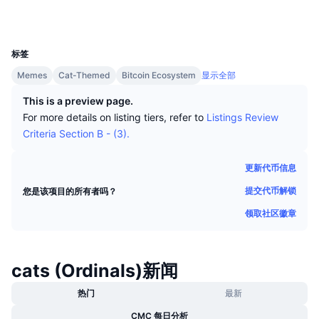
顶级交易者
文章
交易所流入/流出
DEX API
转换器
浏览器
ordinalswallet.com
排行榜
现货
UCID
28455
情绪
企业
简讯
指标
热门
衍生品
标签
定价
Memes
CMC Launch
Cat-Themed
Bitcoin Ecosystem
显示全部
即将推出
恐惧和贪婪指数
This is a preview page.
资源
CMC Labs
最近添加
山寨币季节指数
For more details on listing tiers, refer to
Listings Review
Criteria Section B - (3).
CMC Max
领涨和领跌
市场周期指标
文档
更新代币信息
头条新闻
访问最多
比特币市值占比
提交代币解锁
您是该项目的所有者吗？
常见问题解答
Telegram 机器人
领取社区徽章
社区情绪
CoinMarketCap 20 指数
AI 集成
广告
区块链排名
CoinMarketCap 100 指数
cats (Ordinals)新闻
CMC代理中心
热门
最新
预测市场
ETF资金流向
网站微件
技能市场
CMC 每日分析