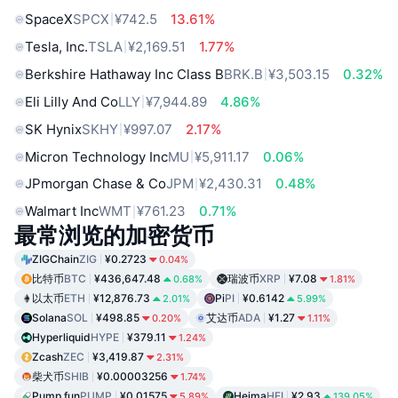
SpaceX
SPCX
¥742.5
13.61%
Tesla, Inc.
TSLA
¥2,169.51
1.77%
Berkshire Hathaway Inc Class B
BRK.B
¥3,503.15
0.32%
Eli Lilly And Co
LLY
¥7,944.89
4.86%
SK Hynix
SKHY
¥997.07
2.17%
Micron Technology Inc
MU
¥5,911.17
0.06%
JPmorgan Chase & Co
JPM
¥2,430.31
0.48%
Walmart Inc
WMT
¥761.23
0.71%
最常浏览的加密货币
ZIGChain
ZIG
¥0.2723
0.04%
比特币
BTC
¥436,647.48
瑞波币
XRP
¥7.08
0.68%
1.81%
以太币
ETH
¥12,876.73
Pi
PI
¥0.6142
2.01%
5.99%
Solana
SOL
¥498.85
艾达币
ADA
¥1.27
0.20%
1.11%
Hyperliquid
HYPE
¥379.11
1.24%
Zcash
ZEC
¥3,419.87
2.31%
柴犬币
SHIB
¥0.00003256
1.74%
Pump.fun
PUMP
¥0.01575
Heima
HEI
¥2.93
5.89%
139.05%