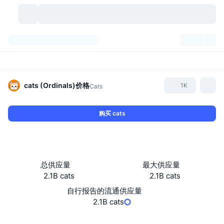
加密货币
仪表盘
加密货币
DexScan
市场
排名
cats (Ordinals)
价格
1K
Cats
信号
交易所
分类
New
市场概况
购买 cats
热门
社区
历史记录
现货市场
中心化交易所
新
动态
API
代币解锁
加密货币数量
现货
总供应量
最大供应量
2.1B cats
2.1B cats
涨幅榜
话题
收益
产品
比特币金库
衍生品
API
自行报告的流通供应量
模因 (Memes) 探索工具
2.1B cats
直播活动
真实世界资产
币安币金库
产品
加密货币 API
去中心化交易所
合约
4923d5...4d09i0