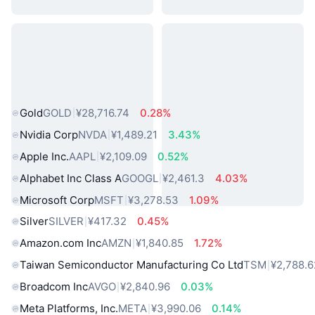
热门真实世界资产
Gold
GOLD
¥28,716.74
0.28%
Nvidia Corp
NVDA
¥1,489.21
3.43%
Apple Inc.
AAPL
¥2,109.09
0.52%
Alphabet Inc Class A
GOOGL
¥2,461.3
4.03%
Microsoft Corp
MSFT
¥3,278.53
1.09%
Silver
SILVER
¥417.32
0.45%
Amazon.com Inc
AMZN
¥1,840.85
1.72%
Taiwan Semiconductor Manufacturing Co Ltd
TSM
¥2,788.6
Broadcom Inc
AVGO
¥2,840.96
0.03%
Meta Platforms, Inc.
META
¥3,990.06
0.14%