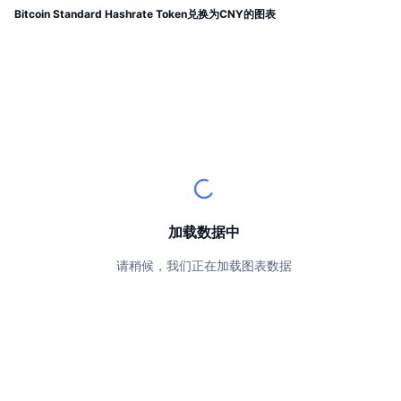
顶级交易者
文章
交易所流入/流出
DEX API
转换器
Bitcoin Standard Hashrate Token兑换为CNY的图表
排行榜
现货
情绪
企业
简讯
指标
热门
衍生品
定价
CMC Launch
即将推出
恐惧和贪婪指数
资源
CMC Labs
最近添加
山寨币季节指数
CMC Max
领涨和领跌
市场周期指标
文档
头条新闻
加载数据中
访问最多
比特币市值占比
常见问题解答
请稍候，我们正在加载图表数据
Telegram 机器人
社区情绪
CoinMarketCap 20 指数
AI 集成
广告
区块链排名
CoinMarketCap 100 指数
CMC代理中心
预测市场
ETF资金流向
网站微件
技能市场