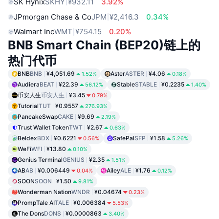
SK Hynix
SKHY
¥932.11
3.92%
JPmorgan Chase & Co
JPM
¥2,416.3
0.34%
Walmart Inc
WMT
¥754.15
0.20%
BNB Smart Chain (BEP20)链上的
热门代币
BNB
BNB
¥4,051.69
Aster
ASTER
¥4.06
1.52%
0.18%
Audiera
BEAT
¥22.39
Stable
STABLE
¥0.2235
56.12%
1.40%
币安人生
币安人生
¥3.45
0.79%
Tutorial
TUT
¥0.9557
276.93%
PancakeSwap
CAKE
¥9.69
2.19%
Trust Wallet Token
TWT
¥2.67
0.63%
Beldex
BDX
¥0.6221
SafePal
SFP
¥1.58
0.56%
5.26%
WeFi
WFI
¥13.80
0.10%
Genius Terminal
GENIUS
¥2.35
1.51%
AB
AB
¥0.006449
Ailey
ALE
¥1.76
0.04%
0.12%
SOON
SOON
¥1.50
9.81%
Wonderman Nation
WNDR
¥0.04674
0.23%
PrompTale AI
TALE
¥0.006384
5.53%
The Dons
DONS
¥0.0000863
3.40%