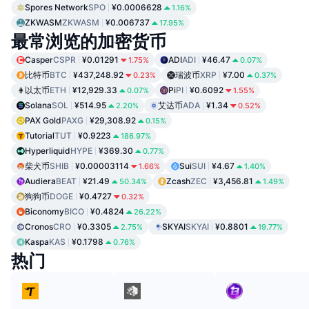
Spores Network
SPO
¥0.0006628
1.16%
ZKWASM
ZKWASM
¥0.006737
17.95%
最常浏览的加密货币
Casper
CSPR
¥0.01291
ADI
ADI
¥46.47
1.75%
0.07%
比特币
BTC
¥437,248.92
瑞波币
XRP
¥7.00
0.23%
0.37%
以太币
ETH
¥12,929.33
Pi
PI
¥0.6092
0.07%
1.55%
Solana
SOL
¥514.95
艾达币
ADA
¥1.34
2.20%
0.52%
PAX Gold
PAXG
¥29,308.92
0.15%
Tutorial
TUT
¥0.9223
186.97%
Hyperliquid
HYPE
¥369.30
0.77%
柴犬币
SHIB
¥0.00003114
Sui
SUI
¥4.67
1.66%
1.40%
Audiera
BEAT
¥21.49
Zcash
ZEC
¥3,456.81
50.34%
1.49%
狗狗币
DOGE
¥0.4727
0.32%
Biconomy
BICO
¥0.4824
26.22%
Cronos
CRO
¥0.3305
SKYAI
SKYAI
¥0.8801
2.75%
19.77%
Kaspa
KAS
¥0.1798
0.76%
热门