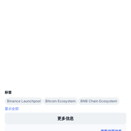
即将进行的销售活动
网站
Website
Whitepaper
资金费率
学习赚币
社交媒体
0x7865...4a38e9
日历
合约
3.8
评级 (CertiK)
ICO日历
Audits
活动日历
bscscan.com
浏览器
钱包
UCID
8891
标签
Binance Launchpool
Bitcoin Ecosystem
BNB Chain Ecosystem
显示全部
更多信息