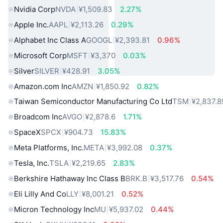
Nvidia Corp
NVDA
¥1,509.83
2.27%
Apple Inc.
AAPL
¥2,113.26
0.29%
Alphabet Inc Class A
GOOGL
¥2,393.81
0.96%
Microsoft Corp
MSFT
¥3,370
0.03%
Silver
SILVER
¥428.91
3.05%
Amazon.com Inc
AMZN
¥1,850.92
0.82%
Taiwan Semiconductor Manufacturing Co Ltd
TSM
¥2,837.8
Broadcom Inc
AVGO
¥2,878.6
1.71%
SpaceX
SPCX
¥904.73
15.83%
Meta Platforms, Inc.
META
¥3,992.08
0.37%
Tesla, Inc.
TSLA
¥2,219.65
2.83%
Berkshire Hathaway Inc Class B
BRK.B
¥3,517.76
0.54%
Eli Lilly And Co
LLY
¥8,001.21
0.52%
Micron Technology Inc
MU
¥5,937.02
0.44%