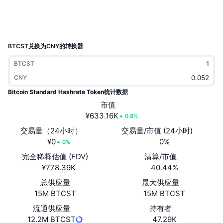
热门
加密货币 ETF
学习
CMC 模型上下文协议
新版
比特币 ETF
x402
新闻
BTCST兑换为CNY的转换器
加密
以太币 ETF
BTCST
币安学院
CNY
政治
技术分析
研究报告
Bitcoin Standard Hashrate Token统计数据
体育运动
市值
RSI
视频
¥633.16K
0.8%
金融
交易量（24小时）
交易量/市值 (24小时)
MACD
词汇表
¥0
0%
0%
技术
完全稀释估值 (FDV)
清算/市值
衍生品
活动
¥778.39K
40.44%
NFT
总供应量
最大供应量
总览
空投
15M BTCST
15M BTCST
NFT 总体统计数据
流通供应量
持有者
清算
钻石奖励
12.2M BTCST
47.29K