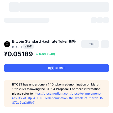
加密货币
仪表盘
加密货币
DexScan
Bitcoin Standard Hashrate Token
价格
市场
排名
26K
#3011
BTCST
¥0.05189
信号
交易所
分类
New
市场概况
0.8%
(
24h
)
热门
社区
历史记录
现货市场
中心化交易所
购买 BTCST
新
动态
API
代币解锁
加密货币数量
现货
BTCST has undergone a 1:10 token redenomination on March
15th 2021 following the STP-4 Proposal. For more information:
涨幅榜
话题
收益
产品
比特币金库
衍生品
API
please refer to
https://btcst.medium.com/btcst-to-implement-
results-of-stp-4-1-10-redenomination-the-week-of-march-15-
模因 (Memes) 探索工具
直播活动
真实世界资产
币安币金库
872c9ea3d5b7
产品
加密货币 API
去中心化交易所