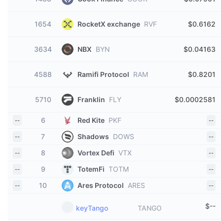
1654
RocketX exchange
RVF
$0.6162
3634
NBX
BYN
$0.04163
4588
Ramifi Protocol
RAM
$0.8201
5710
Franklin
FLY
$0.0002581
6
Red Kite
PKF
--
--
7
Shadows
DOWS
--
--
8
Vortex Defi
VTX
--
--
9
TotemFi
TOTM
--
--
10
Ares Protocol
ARES
--
--
$
--
keyTango
TANGO