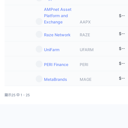
AMPnet Asset
Platform and
$
--
Exchange
AAPX
$
--
Raze Network
RAZE
$
--
UniFarm
UFARM
$
--
PERI Finance
PERI
$
--
MetaBrands
MAGE
顯示25 中 1 - 25