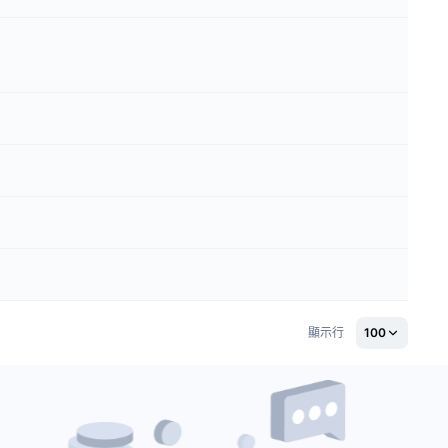
顯示行
100