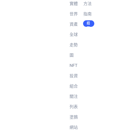
實體
方法
世界
指南
招
資產
徵才
募
中!
全球
走勢
圖
NFT
投資
組合
關注
列表
塗鴉
網站