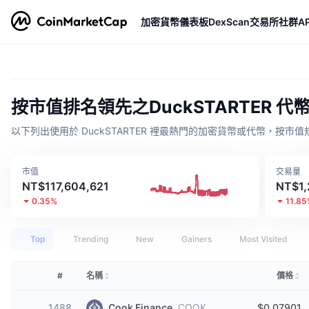
加密貨幣
儀表板
DexScan
交易所
社群
AP
按市值排名領先之DuckSTARTER 代
以下列出使用於 DuckSTARTER 裡最熱門的加密貨幣或代幣，按市
市值
交易量
NT$117,604,621
NT$1,
0.35%
11.8
Top
Trending
New
Gainers
Most Visited
#
名稱
價格
1488
Cook Finance
COOK
$0.07901