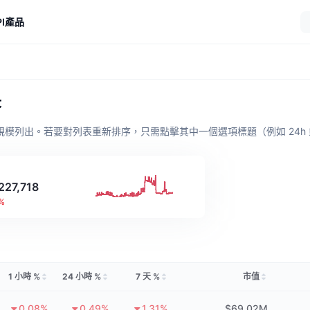
I
產品
幣
值規模列出。若要對列表重新排序，只需點擊其中一個選項標題（例如 24h 
227,718
5%
1 小時 %
24 小時 %
7 天 %
市值
0.08%
0.49%
1.31%
$69.02M