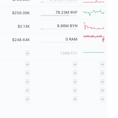
78.23M
RVF
$256.09K
8.86M
BYN
$2.13K
0
RAM
$248.64K
1.68B
FLY
--
--
--
--
--
--
--
--
--
--
--
--
--
--
--
--