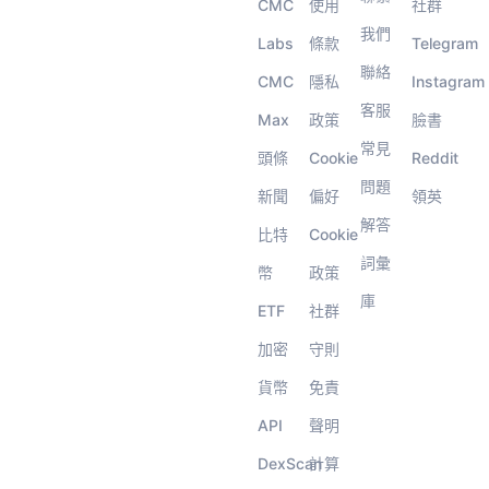
CMC
使用
社群
我們
Labs
條款
Telegram
聯絡
CMC
隱私
Instagram
客服
Max
政策
臉書
常見
頭條
Cookie
Reddit
問題
新聞
偏好
領英
解答
比特
Cookie
詞彙
幣
政策
庫
ETF
社群
加密
守則
貨幣
免責
API
聲明
DexScan
計算