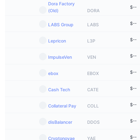
Dora Factory
$
--
(Old)
DORA
$
--
LABS Group
LABS
$
--
Lepricon
L3P
$
--
ImpulseVen
VEN
$
--
ebox
EBOX
$
--
Cash Tech
CATE
$
--
Collateral Pay
COLL
$
--
disBalancer
DDOS
$
--
Cryptonovae
YAE