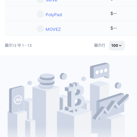
熱門
加密貨幣 ETF
學習
CMC 模型上下文協議
$
--
PolyPad
新推出
比特幣 ETF
x402
新聞
$
--
MOVEZ
加密
以太幣 ETF
替補
顯示13 中 1 - 13
顯示行
100
政治
技術分析
研究報告
運動
RSI
影片
金融
MACD
詞彙庫
技術
衍生品
活動
NFT
總覽
空投
NFT 整體統計數字
清算
鑽石獎勵