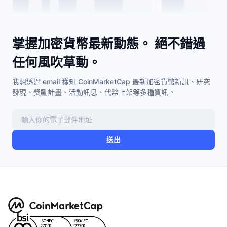
即將推出的銷售活動
資金費率
學習賺幣
掌握加密貨幣最新動態。 絕不錯過
行事曆
任何風吹草動。
ICO 行事曆
我想透過 email 獲知 CoinMarketCap 最新加密貨幣新訊、研究
發現、獎勵計畫、活動訊息、代幣上架等多種資訊。
活動行事曆
送出