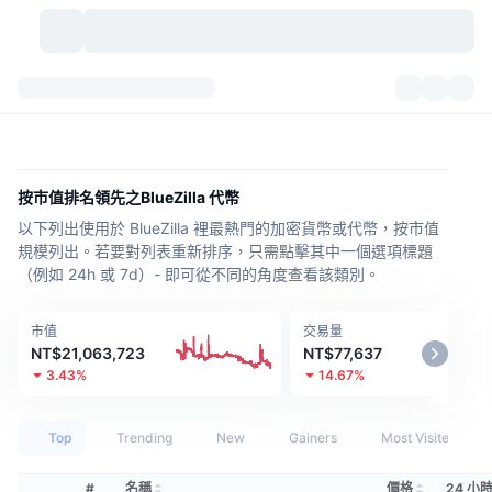
加密貨幣
儀表板
加密貨幣
DexScan
市場
排行
按市值排名領先之BlueZilla 代幣
以下列出使用於 BlueZilla 裡最熱門的加密貨幣或代幣，按市值
信號
交易所
類別
New
市場綜覽
規模列出。若要對列表重新排序，只需點擊其中一個選項標題
（例如 24h 或 7d）- 即可從不同的角度查看該類別。
熱門
社群
歷史記錄
現貨市場
集中式交易所
市值
交易量
新
動態
API
代幣解鎖
加密貨幣數量
現貨
NT$21,063,723
NT$77,637
3.43%
14.67%
漲幅榜
話題
收益
產品
比特幣金庫
衍生品
API
Top
Trending
New
Gainers
Most Visited
迷因探索工具
直播
實體世界資產
BNB金庫
產品
加密貨幣 API
去中心化交易所
#
名稱
價格
24 小時