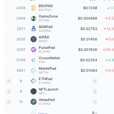
頂級交易者
文章
交易所流入/流出
DEX API
匯率換算
排行榜
現貨
BSCPAD
2458
$0.1248
1.
BSCPAD
情緒
企業
電子報
GameZone
指標
熱門
衍生品
2909
$0.004468
2.
GZONE
ADAPad
定價
CMC Launch
2971
$0.02793
12.
即將推出
恐懼與貪婪指數
ADAPAD
AIPAD
資源
3035
$0.01456
0.
CMC Labs
近期新增
AIPAD
山寨幣季節指數
PulsePad
3297
$0.007836
20.
CMC Max
PLSPAD
贏家與輸家
市場循環指標
文檔
CrossWallet
5709
$0.02354
0.
CWT
頭條新聞
最多造訪
比特幣市佔率
MetaVPad
常見問題解答
5851
$0.01084
0.
METAV
Telegram 機器人
社群情緒
CoinMarketCap 20 指數
ETHPad
8
--
--
ETHPAD
AI 整合
廣告
NFTLaunch
區塊鏈排行榜
CoinMarketCap 100 指數
9
--
--
NFTL
CMC代理中心
VelasPad
10
--
--
VLXPAD
預測市場
ETF資金流向
網頁套件
技能市場
$
--
Verve