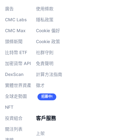
即將推出的銷售活動
廣告
使用條款
資金費率
學習賺幣
CMC Labs
隱私政策
行事曆
CMC Max
Cookie 偏好
頭條新聞
Cookie 政策
ICO 行事曆
比特幣 ETF
社群守則
活動行事曆
加密貨幣 API
免責聲明
DexScan
計算方法指南
實體世界資產
徵才
全球走勢圖
招募中!
NFT
客戶服務
投資組合
關注列表
上架
塗鴉