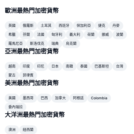
頂級交易者
文章
交易所流入/流出
DEX API
匯率換算
排行榜
現貨
歐洲最熱門加密貨幣
情緒
企業
電子報
指標
熱門
衍生品
英國
俄羅斯
土耳其
西班牙
保加利亞
捷克
丹麥
定價
CMC Launch
即將推出
恐懼與貪婪指數
希臘
芬蘭
法國
匈牙利
義大利
荷蘭
挪威
波蘭
羅馬尼亞
斯洛伐克
瑞典
烏克蘭
資源
CMC Labs
近期新增
山寨幣季節指數
亞洲最熱門加密貨幣
CMC Max
贏家與輸家
市場循環指標
越南
印度
印尼
日本
南韓
泰國
巴基斯坦
台灣
文檔
頭條新聞
蒙古
菲律賓
最多造訪
比特幣市佔率
美洲最熱門加密貨幣
常見問題解答
Telegram 機器人
社群情緒
CoinMarketCap 20 指數
美國
墨西哥
巴西
加拿大
阿根廷
Colombia
AI 整合
廣告
區塊鏈排行榜
CoinMarketCap 100 指數
委內瑞拉
大洋洲最熱門加密貨幣
CMC代理中心
預測市場
ETF資金流向
網頁套件
技能市場
澳洲
紐西蘭