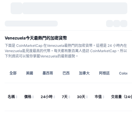
加密貨幣
儀表板
加密貨幣
Venezuela今天最熱門的加密貨幣
下面是 CoinMarketCap 在Venezuela最熱門的加密貨幣。這裡是 24 小時內在
DexScan
市場
排行
Venezuela能見度最高的代幣。每天都有數百萬人造訪 CoinMarketCap，所以
下列資訊可以幫你掌握Venezuela的最新趨勢。
信號
交易所
類別
New
市場綜覽
全部
美國
墨西哥
巴西
加拿大
阿根廷
Colomb
熱門
社群
歷史記錄
現貨市場
集中式交易所
新
動態
API
代幣解鎖
加密貨幣數量
現貨
名稱
價格
24小時
7天
30天
市值
交易量（24
漲幅榜
話題
收益
產品
比特幣金庫
衍生品
API
迷因探索工具
直播
實體世界資產
BNB金庫
產品
加密貨幣 API
去中心化交易所