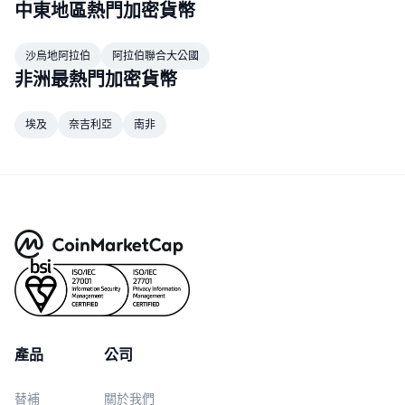
中東地區熱門加密貨幣
熱門
加密貨幣 ETF
學習
CMC 模型上下文協議
沙烏地阿拉伯
阿拉伯聯合大公國
新推出
比特幣 ETF
x402
新聞
非洲最熱門加密貨幣
加密
以太幣 ETF
替補
埃及
奈吉利亞
南非
政治
技術分析
研究報告
運動
RSI
影片
金融
MACD
詞彙庫
技術
衍生品
活動
NFT
總覽
空投
產品
公司
NFT 整體統計數字
清算
鑽石獎勵
替補
關於我們