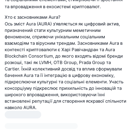
та впровадження в екосистемі криптовалют.
Хто є засновниками Aura?
Ось зміст Aura (AURA) з'являється як цифровий актив,
призначений стати культурним меметичним
феноменом, сприяючи унікальним соціальним
взаємодіям та вірусним трендам. Засновниками Aura в
контексті криптовалюти є Харі Равічандран та Aura
Blockchain Consortium, до якого входять відомі бренди
розкоші, такі як LVMH, OTB Group, Prada Group та
Cartier. Їхній колективний досвід та вплив сформували
бачення Aura та її інтеграцію в цифрову економіку,
підкреслюючи культурні та соціальні елементи. Участь
консорціуму підкреслює прихильність до інновацій та
широкого впровадження, використовуючи їхні
встановлені репутації для створення яскравої спільноти
навколо AURA.