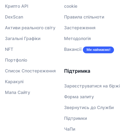
Крипто API
cookie
DexScan
Правила спільноти
Активи реального світу
Застереження
Загальні Графіки
Методологія
NFT
Вакансії
Ми наймаємо!
Портфоліо
Підтримка
Список Спостереження
Каракулі
Зареєструватися на біржі
Мапа Сайту
Форма запиту
Звернутись до Служби
Підтримки
ЧаПи