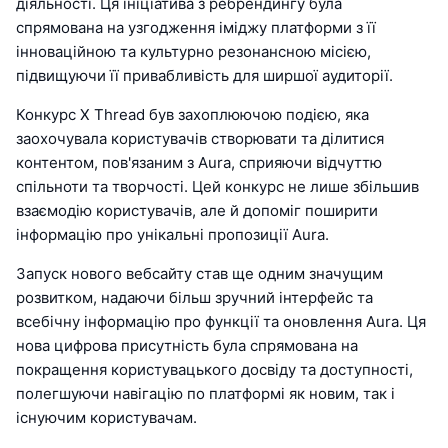
діяльності. Ця ініціатива з ребрендингу була
спрямована на узгодження іміджу платформи з її
інноваційною та культурно резонансною місією,
підвищуючи її привабливість для ширшої аудиторії.
Конкурс X Thread був захоплюючою подією, яка
заохочувала користувачів створювати та ділитися
контентом, пов'язаним з Aura, сприяючи відчуттю
спільноти та творчості. Цей конкурс не лише збільшив
взаємодію користувачів, але й допоміг поширити
інформацію про унікальні пропозиції Aura.
Запуск нового вебсайту став ще одним значущим
розвитком, надаючи більш зручний інтерфейс та
всебічну інформацію про функції та оновлення Aura. Ця
нова цифрова присутність була спрямована на
покращення користувацького досвіду та доступності,
полегшуючи навігацію по платформі як новим, так і
існуючим користувачам.