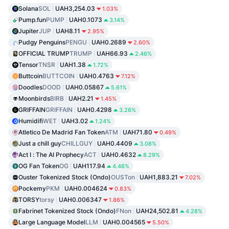
Solana
SOL
UAH3,254.03
1.03%
Pump.fun
PUMP
UAH0.1073
3.14%
Jupiter
JUP
UAH8.11
2.95%
Pudgy Penguins
PENGU
UAH0.2689
2.60%
OFFICIAL TRUMP
TRUMP
UAH66.93
2.46%
Tensor
TNSR
UAH1.38
1.72%
Buttcoin
BUTTCOIN
UAH0.4763
7.12%
Doodles
DOOD
UAH0.05867
5.61%
Moonbirds
BIRB
UAH2.21
1.45%
GRIFFAIN
GRIFFAIN
UAH0.4298
3.26%
Humidifi
WET
UAH3.02
1.24%
Atletico De Madrid Fan Token
ATM
UAH71.80
0.49%
Just a chill guy
CHILLGUY
UAH0.4409
3.08%
Act I : The AI Prophecy
ACT
UAH0.4632
8.29%
OG Fan Token
OG
UAH117.94
4.46%
Ouster Tokenized Stock (Ondo)
OUSTon
UAH1,883.21
7.02%
Pockemy
PKM
UAH0.004624
0.83%
TORSY
torsy
UAH0.006347
1.86%
Fabrinet Tokenized Stock (Ondo)
FNon
UAH24,502.81
4.28%
Large Language Model
LLM
UAH0.004565
5.50%