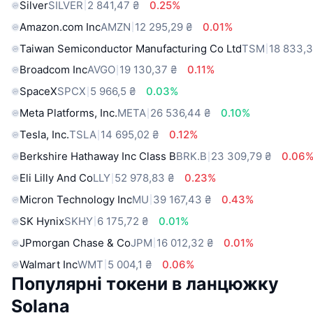
Silver
SILVER
2 841,47 ₴
0.25%
Amazon.com Inc
AMZN
12 295,29 ₴
0.01%
Taiwan Semiconductor Manufacturing Co Ltd
TSM
18 833,3
Broadcom Inc
AVGO
19 130,37 ₴
0.11%
SpaceX
SPCX
5 966,5 ₴
0.03%
Meta Platforms, Inc.
META
26 536,44 ₴
0.10%
Tesla, Inc.
TSLA
14 695,02 ₴
0.12%
Berkshire Hathaway Inc Class B
BRK.B
23 309,79 ₴
0.06
Eli Lilly And Co
LLY
52 978,83 ₴
0.23%
Micron Technology Inc
MU
39 167,43 ₴
0.43%
SK Hynix
SKHY
6 175,72 ₴
0.01%
JPmorgan Chase & Co
JPM
16 012,32 ₴
0.01%
Walmart Inc
WMT
5 004,1 ₴
0.06%
Популярні токени в ланцюжку
Solana