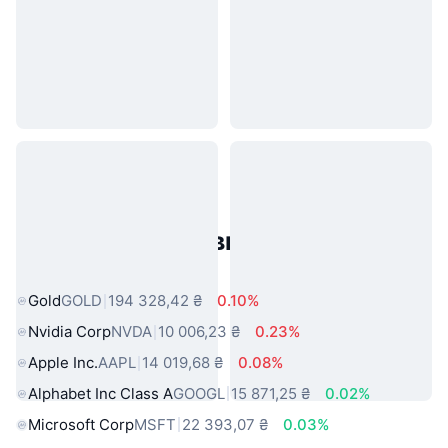
Популярні активи реального
світу
Gold
GOLD
194 328,42 ₴
0.10%
Nvidia Corp
NVDA
10 006,23 ₴
0.23%
Apple Inc.
AAPL
14 019,68 ₴
0.08%
Alphabet Inc Class A
GOOGL
15 871,25 ₴
0.02%
Microsoft Corp
MSFT
22 393,07 ₴
0.03%