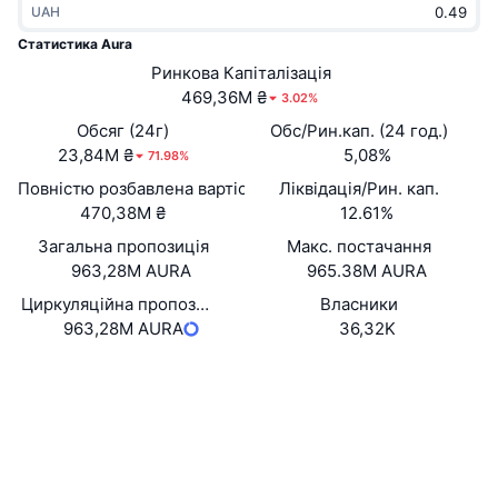
UAH
В тренді
Криптовалютні ETF
Навчайтеся
CMC Протокол контексту моделі
Статистика Aura
Нове
Ринкова Капіталізація
Біткоїн ETF
x402
Новини
469,36M ₴
3.02%
Крипто
Эфириум ETF
Обсяг (24г)
Обс/Рин.кап. (24 год.)
Студент
23,84M ₴
5,08%
71.98%
Політика
Повністю розбавлена вартість (FDV)
Ліквідація/Рин. кап.
Технічний аналіз
Дослідження
470,38M ₴
12.61%
Спорт
Загальна пропозиція
Макс. постачання
RSI
Відео
963,28M AURA
965.38M AURA
Фінанси
MACD
Циркуляційна пропозиція
Власники
Словник
963,28M AURA
36,32K
Технології
Вебсайти
Website
Деривативи
Кампанії
Соціальні
NFT
Огляд
Контракти
DtR4D9...Rdk9B2
Airdrops
3.6
Рейтинг (CertiK)
Загальна статистика NFT
Ліквідації
Дослідники
solscan.io
Винагороди у Діамантах