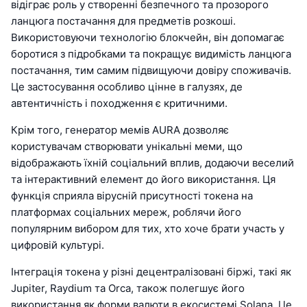
відіграє роль у створенні безпечного та прозорого
ланцюга постачання для предметів розкоші.
Використовуючи технологію блокчейн, він допомагає
боротися з підробками та покращує видимість ланцюга
постачання, тим самим підвищуючи довіру споживачів.
Це застосування особливо цінне в галузях, де
автентичність і походження є критичними.
Крім того, генератор мемів AURA дозволяє
користувачам створювати унікальні меми, що
відображають їхній соціальний вплив, додаючи веселий
та інтерактивний елемент до його використання. Ця
функція сприяла вірусній присутності токена на
платформах соціальних мереж, роблячи його
популярним вибором для тих, хто хоче брати участь у
цифровій культурі.
Інтеграція токена у різні децентралізовані біржі, такі як
Jupiter, Raydium та Orca, також полегшує його
використання як форми валюти в екосистемі Solana. Це