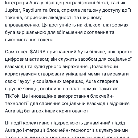
Інтеграція Aura у різні децентралізовані біржі, такі як
Jupiter, Raydium та Orca, сприяла легшому доступу до її
токенів, сприяючи ліквідності та ширшому
впровадженню. Ця доступність на кількох платформах
була вирішальною для збільшення охоплення та
використання токена.
Сам токен $AURA призначений бути більше, ніж просто
цифровим активом; він служить засобом для соціальної
взаємодії та культурного вираження. Дозволяючи
користувачам створювати унікальні меми та виражати
свою "ауру" у соціальних мережах, Aura створила
вірусне явище, особливо на платформах, таких як
TikTok. Це інноваційне використання блокчейн-
технології для сприяння соціальній взаємодії відрізняє
Aura від багатьох інших криптовалют.
Ці події колективно підкреслюють динамічний підхід
Aura до інтеграції блокчейн-технології з культурними
та соціальними елементами, стимулюючи її зростання