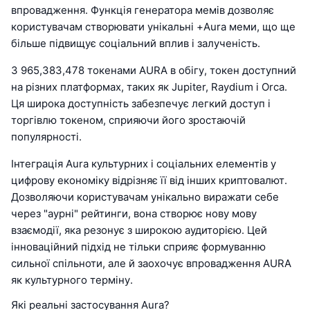
впровадження. Функція генератора мемів дозволяє
користувачам створювати унікальні +Aura меми, що ще
більше підвищує соціальний вплив і залученість.
З 965,383,478 токенами AURA в обігу, токен доступний
на різних платформах, таких як Jupiter, Raydium і Orca.
Ця широка доступність забезпечує легкий доступ і
торгівлю токеном, сприяючи його зростаючій
популярності.
Інтеграція Aura культурних і соціальних елементів у
цифрову економіку відрізняє її від інших криптовалют.
Дозволяючи користувачам унікально виражати себе
через "аурні" рейтинги, вона створює нову мову
взаємодії, яка резонує з широкою аудиторією. Цей
інноваційний підхід не тільки сприяє формуванню
сильної спільноти, але й заохочує впровадження AURA
як культурного терміну.
Які реальні застосування Aura?