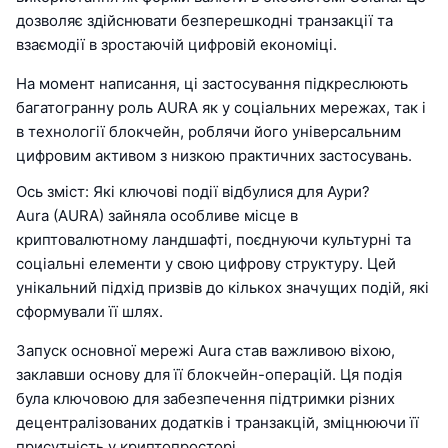
дозволяє здійснювати безперешкодні транзакції та
взаємодії в зростаючій цифровій економіці.
На момент написання, ці застосування підкреслюють
багатогранну роль AURA як у соціальних мережах, так і
в технології блокчейн, роблячи його універсальним
цифровим активом з низкою практичних застосувань.
Ось зміст: Які ключові події відбулися для Аури?
Aura (AURA) зайняла особливе місце в
криптовалютному ландшафті, поєднуючи культурні та
соціальні елементи у свою цифрову структуру. Цей
унікальний підхід призвів до кількох значущих подій, які
сформували її шлях.
Запуск основної мережі Aura став важливою віхою,
заклавши основу для її блокчейн-операцій. Ця подія
була ключовою для забезпечення підтримки різних
децентралізованих додатків і транзакцій, зміцнюючи її
присутність у криптопросторі.