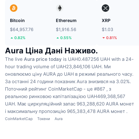
Bitcoin
Ethereum
XRP
$64,957.76
$1,916.56
$1.03
0.82%
0.55%
0.81%
Aura Ціна Дані Наживо.
The live
Aura price today
is UAH0.487256 UAH with a 24-
hour trading volume of UAH23,846,106 UAH.
Ми
оновлюємо ціну AURA до UAH в режимі реального часу.
За останні 24 години показник Aura знизився на 3.02%.
Поточний рейтинг CoinMarketCap - це #867 , з
реальною ринковою капіталізацією UAH469,368,567
UAH.
Має циркуляційний запас 963,288,620 AURA монет
і максимальну пропозицію 965,383,478 AURA монет .
CoinMarketCap
Токени
Aura