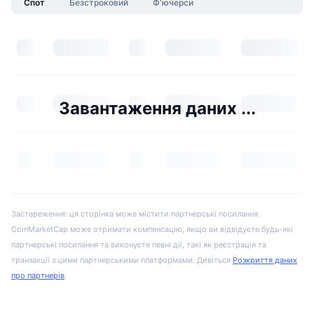
Спот
Безстроковий
Ф'ючерси
Завантаження даних ...
Застереження: ця сторінка може містити партнерські посилання.
CoinMarketCap може отримати компенсацію, якщо ви відвідуєте будь-які
партнерські посилання та виконуєте певні дії, такі як реєстрація та
транзакції з цими партнерськими платформами. Дивіться
Розкриття даних
про партнерів
.