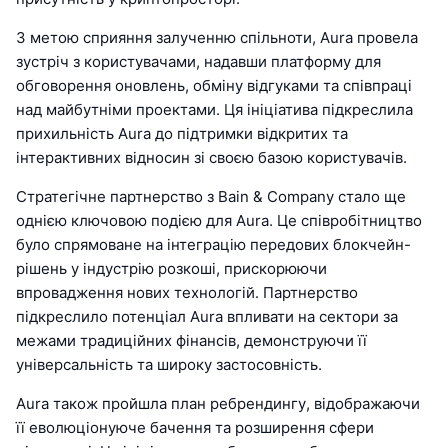
З метою сприяння залученню спільноти, Aura провела
зустріч з користувачами, надавши платформу для
обговорення оновлень, обміну відгуками та співпраці
над майбутніми проектами. Ця ініціатива підкреслила
прихильність Aura до підтримки відкритих та
інтерактивних відносин зі своєю базою користувачів.
Стратегічне партнерство з Bain & Company стало ще
однією ключовою подією для Aura. Це співробітництво
було спрямоване на інтеграцію передових блокчейн-
рішень у індустрію розкоші, прискорюючи
впровадження нових технологій. Партнерство
підкреслило потенціал Aura впливати на сектори за
межами традиційних фінансів, демонструючи її
універсальність та широку застосовність.
Aura також пройшла план ребрендингу, відображаючи
її еволюціонуюче бачення та розширення сфери