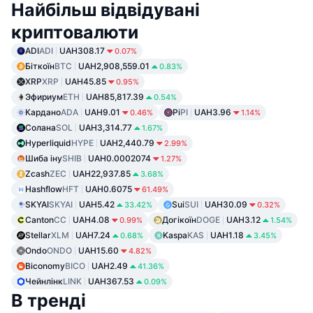
Найбільш відвідувані
криптовалюти
ADI
ADI
UAH308.17
0.07%
Біткоїн
BTC
UAH2,908,559.01
0.83%
XRP
XRP
UAH45.85
0.95%
Эфириум
ETH
UAH85,817.39
0.54%
Кардано
ADA
UAH9.01
Pi
PI
UAH3.96
0.46%
1.14%
Солана
SOL
UAH3,314.77
1.67%
Hyperliquid
HYPE
UAH2,440.79
2.99%
Шиба іну
SHIB
UAH0.0002074
1.27%
Zcash
ZEC
UAH22,937.85
3.68%
Hashflow
HFT
UAH0.6075
61.49%
SKYAI
SKYAI
UAH5.42
Sui
SUI
UAH30.09
33.42%
0.32%
Canton
CC
UAH4.08
Догікоїн
DOGE
UAH3.12
0.99%
1.54%
Stellar
XLM
UAH7.24
Kaspa
KAS
UAH1.18
0.68%
3.45%
Ondo
ONDO
UAH15.60
4.82%
Biconomy
BICO
UAH2.49
41.36%
Чейнлінк
LINK
UAH367.53
0.09%
В тренді