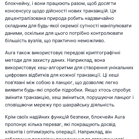
блокчейну, і вони працюють разом, щоб досягти
консенсусу щодо дійсності нових транзакцій. Ця
децентралізована природа робить надзвичайно
складним для будь-якої окремої сутності маніпулювати
даними, оскільки для цього потрібно контролювати
більшість вузлів, що практично неможливо.
Aura також використовує передові криптографічні
методи для захисту даних. Наприклад, вона
використовує хеш-алгоритми для створення унікальних
цифрових відбитків для кожної транзакції. Ці хеші
пов'язані між собою в ланцюг, що дозволяє легко
виявити будь-які спроби підробки. Якщо хтось спробує
змінити транзакцію, хеш зміниться, порушуючи ланцюг і
сповіщаючи мережу про шахрайську діяльність.
Крім своїх надійних функцій безпеки, блокчейн Aura
пропонує кілька переваг, які покращують досвід
клієнтів і оптимізують операції. Наприклад, він