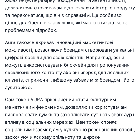
забезпечує перевірку походження та автентичності,
дозволяючи споживачам відстежувати історію продукту
та переконатися, що він є справжнім. Це особливо
цінно для брендів класу люкс, які часто стикаються з
проблемами підробок.
Aura також відкриває інноваційні маркетингові
можливості, дозволяючи брендам створювати унікальні
цифрові досвіди для своїх клієнтів. Наприклад, вони
можуть використовувати блокчейн для пропонування
ексклюзивного контенту або винагород для лояльних
клієнтів, сприяючи глибшому зв'язку між брендом і його
аудиторією.
Сам токен AURA призначений стати культурним
меметичним феноменом, дозволяючи користувачам
висловлювати думки та захоплювати сутність своїх аур і
впливу в соціальних мережах. Цей токен сприяє
соціальним взаємодіям у культурно резонансний спосіб,
заохочуючи яскраву спільноту та широке