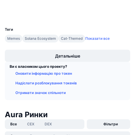
Майбутні розпродажі
Гаманці
Ставки фінансування
Навчайся та заробляй
UCID
31843
Календарі
Теги
Memes
Solana Ecosystem
Cat-Themed
Показати все
Календар ICO
Boost
Детальніше
Календар Подій
Ви є власником цього проекту?
Оновити інформацію про токен
Надіслати розблокування токенів
Отримати значок спільноти
Aura Ринки
Все
CEX
DEX
Фільтри