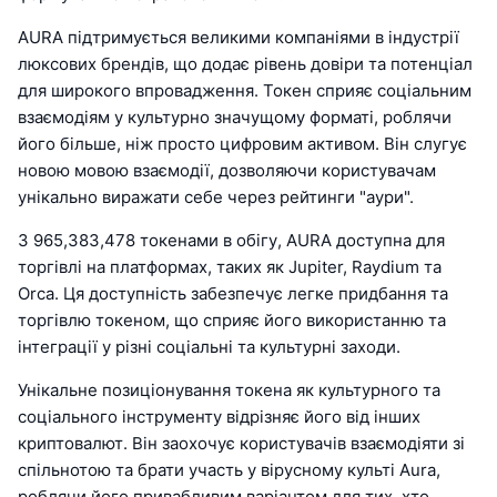
AURA підтримується великими компаніями в індустрії
люксових брендів, що додає рівень довіри та потенціал
для широкого впровадження. Токен сприяє соціальним
взаємодіям у культурно значущому форматі, роблячи
його більше, ніж просто цифровим активом. Він слугує
новою мовою взаємодії, дозволяючи користувачам
унікально виражати себе через рейтинги "аури".
З 965,383,478 токенами в обігу, AURA доступна для
торгівлі на платформах, таких як Jupiter, Raydium та
Orca. Ця доступність забезпечує легке придбання та
торгівлю токеном, що сприяє його використанню та
інтеграції у різні соціальні та культурні заходи.
Унікальне позиціонування токена як культурного та
соціального інструменту відрізняє його від інших
криптовалют. Він заохочує користувачів взаємодіяти зі
спільнотою та брати участь у вірусному культі Aura,
роблячи його привабливим варіантом для тих, хто