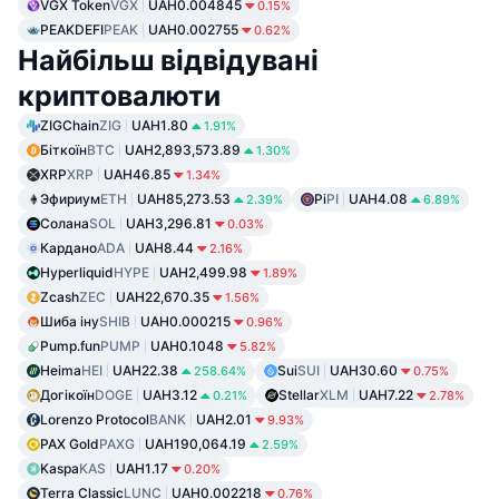
VGX Token
VGX
UAH0.004845
0.15%
PEAKDEFI
PEAK
UAH0.002755
0.62%
Найбільш відвідувані
криптовалюти
ZIGChain
ZIG
UAH1.80
1.91%
Біткоїн
BTC
UAH2,893,573.89
1.30%
XRP
XRP
UAH46.85
1.34%
Эфириум
ETH
UAH85,273.53
Pi
PI
UAH4.08
2.39%
6.89%
Солана
SOL
UAH3,296.81
0.03%
Кардано
ADA
UAH8.44
2.16%
Hyperliquid
HYPE
UAH2,499.98
1.89%
Zcash
ZEC
UAH22,670.35
1.56%
Шиба іну
SHIB
UAH0.000215
0.96%
Pump.fun
PUMP
UAH0.1048
5.82%
Heima
HEI
UAH22.38
Sui
SUI
UAH30.60
258.64%
0.75%
Догікоїн
DOGE
UAH3.12
Stellar
XLM
UAH7.22
0.21%
2.78%
Lorenzo Protocol
BANK
UAH2.01
9.93%
PAX Gold
PAXG
UAH190,064.19
2.59%
Kaspa
KAS
UAH1.17
0.20%
Terra Classic
LUNC
UAH0.002218
0.76%