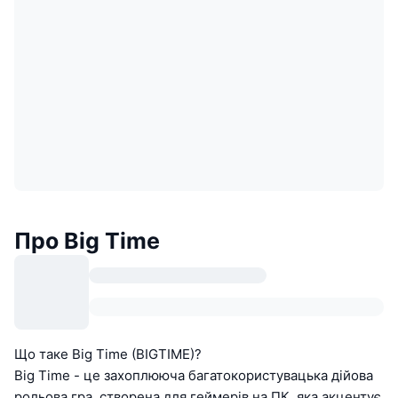
Про Big Time
Що таке Big Time (BIGTIME)?
Big Time - це захоплююча багатокористувацька дійова
рольова гра, створена для геймерів на ПК, яка акцентує