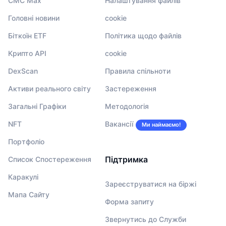
CMC Max
Налаштування файлів
Головні новини
cookie
Біткоїн ETF
Політика щодо файлів
Крипто API
cookie
DexScan
Правила спільноти
Активи реального світу
Застереження
Загальні Графіки
Методологія
NFT
Вакансії
Ми наймаємо!
Портфоліо
Підтримка
Список Спостереження
Каракулі
Зареєструватися на біржі
Мапа Сайту
Форма запиту
Звернутись до Служби