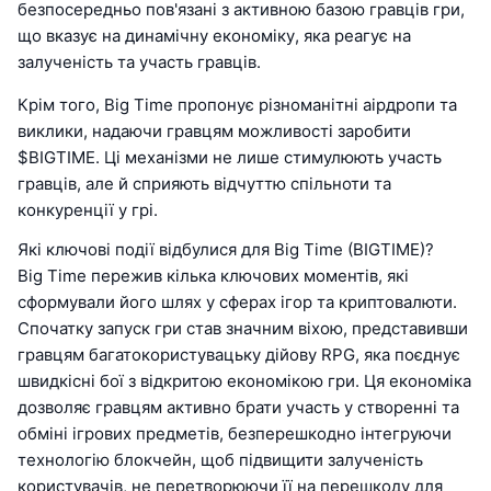
безпосередньо пов'язані з активною базою гравців гри,
що вказує на динамічну економіку, яка реагує на
залученість та участь гравців.
Крім того, Big Time пропонує різноманітні аірдропи та
виклики, надаючи гравцям можливості заробити
$BIGTIME. Ці механізми не лише стимулюють участь
гравців, але й сприяють відчуттю спільноти та
конкуренції у грі.
Які ключові події відбулися для Big Time (BIGTIME)?
Big Time пережив кілька ключових моментів, які
сформували його шлях у сферах ігор та криптовалюти.
Спочатку запуск гри став значним віхою, представивши
гравцям багатокористувацьку дійову RPG, яка поєднує
швидкісні бої з відкритою економікою гри. Ця економіка
дозволяє гравцям активно брати участь у створенні та
обміні ігрових предметів, безперешкодно інтегруючи
технологію блокчейн, щоб підвищити залученість
користувачів, не перетворюючи її на перешкоду для