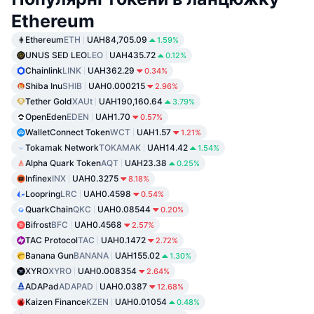
Ethereum
Ethereum
ETH
UAH84,705.09
1.59%
UNUS SED LEO
LEO
UAH435.72
0.12%
Chainlink
LINK
UAH362.29
0.34%
Shiba Inu
SHIB
UAH0.000215
2.96%
Tether Gold
XAUt
UAH190,160.64
3.79%
OpenEden
EDEN
UAH1.70
0.57%
WalletConnect Token
WCT
UAH1.57
1.21%
Tokamak Network
TOKAMAK
UAH14.42
1.54%
Alpha Quark Token
AQT
UAH23.38
0.25%
Infinex
INX
UAH0.3275
8.18%
Loopring
LRC
UAH0.4598
0.54%
QuarkChain
QKC
UAH0.08544
0.20%
Bifrost
BFC
UAH0.4568
2.57%
TAC Protocol
TAC
UAH0.1472
2.72%
Banana Gun
BANANA
UAH155.02
1.30%
XYRO
XYRO
UAH0.008354
2.64%
ADAPad
ADAPAD
UAH0.0387
12.68%
Kaizen Finance
KZEN
UAH0.01054
0.48%