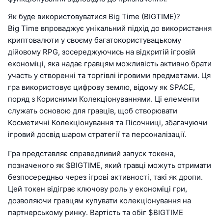
Як буде використовуватися Big Time (BIGTIME)?
Big Time впроваджує унікальний підхід до використання
криптовалюти у своєму багатокористувацькому
дійовому RPG, зосереджуючись на відкритій ігровій
економіці, яка надає гравцям можливість активно брати
участь у створенні та торгівлі ігровими предметами. Ця
гра використовує цифрову землю, відому як SPACE,
поряд з Корисними Колекціонуваннями. Ці елементи
служать основою для гравців, щоб створювати
Косметичні Колекціонування та Пісочниці, збагачуючи
ігровий досвід шаром стратегії та персоналізації.
Гра представляє справедливий запуск токена,
позначеного як $BIGTIME, який гравці можуть отримати
безпосередньо через ігрові активності, такі як дропи.
Цей токен відіграє ключову роль у економіці гри,
дозволяючи гравцям купувати колекціонування на
партнерському ринку. Вартість та обіг $BIGTIME