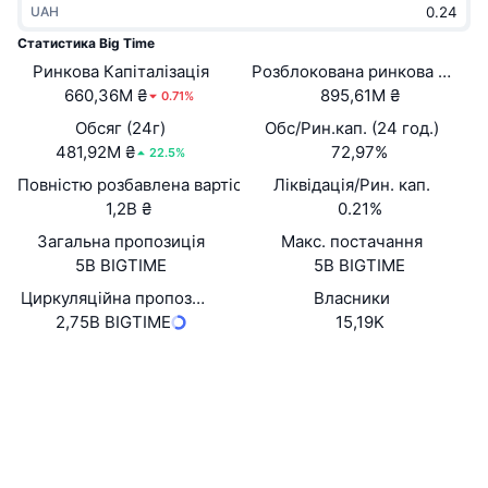
UAH
В тренді
Криптовалютні ETF
Навчайтеся
CMC Протокол контексту моделі
Статистика Big Time
Ринкова Капіталізація
Нове
Розблокована ринкова капіта
Біткоїн ETF
x402
Новини
660,36M ₴
895,61M ₴
0.71%
Крипто
Эфириум ETF
Обсяг (24г)
Обс/Рин.кап. (24 год.)
Студент
481,92M ₴
72,97%
22.5%
Політика
Повністю розбавлена вартість (FDV)
Ліквідація/Рин. кап.
Технічний аналіз
Дослідження
1,2B ₴
0.21%
Спорт
Загальна пропозиція
Макс. постачання
RSI
Відео
5B BIGTIME
5B BIGTIME
Фінанси
MACD
Циркуляційна пропозиція
Власники
Словник
2,75B BIGTIME
15,19K
Технології
Вебсайти
Website
Whitepaper
Деривативи
Кампанії
NFT
Соціальні
Огляд
Airdrops
Контракти
Загальна статистика NFT
0x64Bc...c8a194
Ліквідації
3.9
Винагороди у Діамантах
Рейтинг (CertiK)