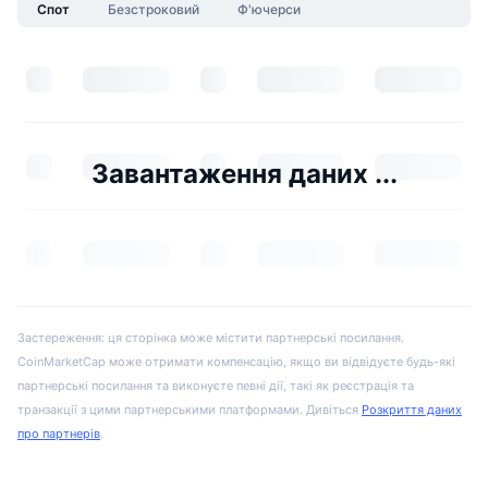
Спот
Безстроковий
Ф'ючерси
Завантаження даних ...
Застереження: ця сторінка може містити партнерські посилання.
CoinMarketCap може отримати компенсацію, якщо ви відвідуєте будь-які
партнерські посилання та виконуєте певні дії, такі як реєстрація та
транзакції з цими партнерськими платформами. Дивіться
Розкриття даних
про партнерів
.