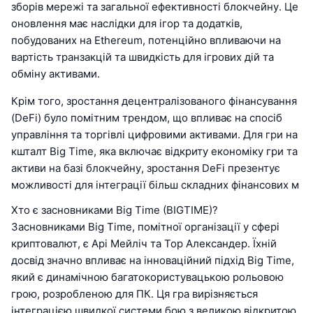
зборів мережі та загальної ефективності блокчейну. Це
оновлення має наслідки для ігор та додатків,
побудованих на Ethereum, потенційно впливаючи на
вартість транзакцій та швидкість для ігрових дій та
обміну активами.
Крім того, зростання децентралізованого фінансування
(DeFi) було помітним трендом, що впливає на спосіб
управління та торгівлі цифровими активами. Для гри на
кшталт Big Time, яка включає відкриту економіку гри та
активи на базі блокчейну, зростання DeFi презентує
можливості для інтеграції більш складних фінансових м
Хто є засновниками Big Time (BIGTIME)?
Засновниками Big Time, помітної організації у сфері
криптовалют, є Арі Мейліч та Тор Александер. Їхній
досвід значно впливає на інноваційний підхід Big Time,
який є динамічною багатокористувацькою рольовою
грою, розробленою для ПК. Ця гра вирізняється
інтеграцією швидкої системи бою з великою відкритою