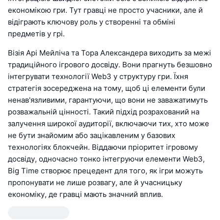
економікою гри. Тут гравці не просто учасники, але й
відіграють ключову роль у створенні та обміні
предметів у грі.
Візія Арі Мейліча та Тора Александера виходить за межі
традиційного ігрового досвіду. Вони прагнуть безшовно
інтегрувати технології Web3 у структуру гри. Їхня
стратегія зосереджена на тому, щоб ці елементи були
ненав'язливими, гарантуючи, що вони не заважатимуть
розважальній цінності. Такий підхід розрахований на
залучення широкої аудиторії, включаючи тих, хто може
не бути знайомим або зацікавленим у базових
технологіях блокчейн. Віддаючи пріоритет ігровому
досвіду, одночасно тонко інтегруючи елементи Web3,
Big Time створює прецедент для того, як ігри можуть
пропонувати не лише розвагу, але й учасницьку
економіку, де гравці мають значний вплив.