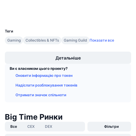
Майбутні розпродажі
Дослідники
etherscan.io
Ставки фінансування
Навчайся та заробляй
Гаманці
UCID
28230
Календарі
Теги
Gaming
Collectibles & NFTs
Gaming Guild
Показати все
Календар ICO
Boost
Календар Подій
Детальніше
Ви є власником цього проекту?
Оновити інформацію про токен
Надіслати розблокування токенів
Отримати значок спільноти
Big Time Ринки
Все
CEX
DEX
Фільтри