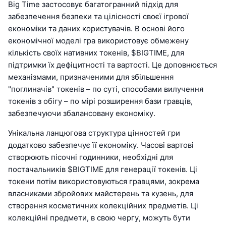
Big Time застосовує багатогранний підхід для
забезпечення безпеки та цілісності своєї ігрової
економіки та даних користувачів. В основі його
економічної моделі гра використовує обмежену
кількість своїх нативних токенів, $BIGTIME, для
підтримки їх дефіцитності та вартості. Це доповнюється
механізмами, призначеними для збільшення
"поглиначів" токенів – по суті, способами вилучення
токенів з обігу – по мірі розширення бази гравців,
забезпечуючи збалансовану економіку.
Унікальна ланцюгова структура цінностей гри
додатково забезпечує її економіку. Часові вартові
створюють пісочні годинники, необхідні для
постачальників $BIGTIME для генерації токенів. Ці
токени потім використовуються гравцями, зокрема
власниками збройових майстерень та кузень, для
створення косметичних колекційних предметів. Ці
колекційні предмети, в свою чергу, можуть бути