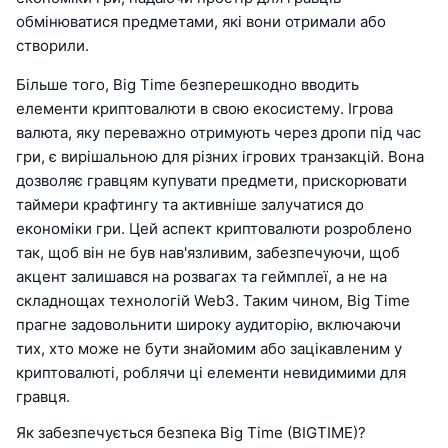
обмінюватися предметами, які вони отримали або
створили.
Більше того, Big Time безперешкодно вводить
елементи криптовалюти в свою екосистему. Ігрова
валюта, яку переважно отримують через дропи під час
гри, є вирішальною для різних ігрових транзакцій. Вона
дозволяє гравцям купувати предмети, прискорювати
таймери крафтингу та активніше залучатися до
економіки гри. Цей аспект криптовалюти розроблено
так, щоб він не був нав'язливим, забезпечуючи, щоб
акцент залишався на розвагах та геймплеї, а не на
складнощах технологій Web3. Таким чином, Big Time
прагне задовольнити широку аудиторію, включаючи
тих, хто може не бути знайомим або зацікавленим у
криптовалюті, роблячи ці елементи невидимими для
гравця.
Як забезпечується безпека Big Time (BIGTIME)?