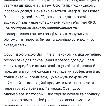
увагу на швидкісній системі бою та пригодницькому
ігровому досвіді. Вона вирізняється інтеграцією моделі
free-to-play, роблячи її доступною для широкої
аудиторії, зацікавленої в динамічному геймплеї RPG.
Гра побудована навколо індивідуальної та
кооперативної гри, де гравці можуть зануритися в
різноманітні квести, битви та досліджувати величезні,
складні світи.
Особливою рисою Big Time є її економіка, яка ретельно
розроблена для покращення ігрового досвіду. Гравці
можуть придбати косметичні та утилітарні колекційні
предмети в грі, які служать не лише як трофеї, але й як
функціональні предмети, що можуть покращити
геймплей. Ці колекційні предмети можна отримати
через гру або транзакції в межах Open Loot
Marketplace, платформи, яка сприяє купівлі та продажу
ігрових предметів. Цей ринок є кутовим каменем
економіки гри, надаючи простір для гравців