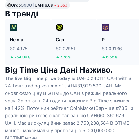
Ondo
ONDO
UAH16.68
2.05%
В тренді
Heima
Cap
Pi
$0.4975
$0.02951
$0.09136
254.06%
7.78%
6.55%
Big Time Ціна Дані Наживо.
The live
Big Time price today
is UAH0.240111 UAH with a
24-hour trading volume of UAH481,929,590 UAH.
Ми
оновлюємо ціну BIGTIME до UAH в режимі реального
часу.
За останні 24 години показник Big Time знизився
на 1.42%.
Поточний рейтинг CoinMarketCap - це #735 , з
реальною ринковою капіталізацією UAH660,361,679
UAH.
Має циркуляційний запас 2,750,238,584 BIGTIME
монет
і максимальну пропозицію 5,000,000,000
BIGTIME монет .