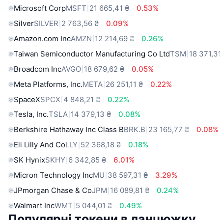
Microsoft Corp
MSFT
21 665,41 ₴
0.53%
Silver
SILVER
2 763,56 ₴
0.09%
Amazon.com Inc
AMZN
12 214,69 ₴
0.26%
Taiwan Semiconductor Manufacturing Co Ltd
TSM
18 371,3
Broadcom Inc
AVGO
18 679,62 ₴
0.05%
Meta Platforms, Inc.
META
26 251,11 ₴
0.22%
SpaceX
SPCX
4 848,21 ₴
0.22%
Tesla, Inc.
TSLA
14 379,13 ₴
0.08%
Berkshire Hathaway Inc Class B
BRK.B
23 165,77 ₴
0.08%
Eli Lilly And Co
LLY
52 368,18 ₴
0.18%
SK Hynix
SKHY
6 342,85 ₴
6.01%
Micron Technology Inc
MU
38 597,31 ₴
3.29%
JPmorgan Chase & Co
JPM
16 089,81 ₴
0.24%
Walmart Inc
WMT
5 044,01 ₴
0.49%
Популярні токени в ланцюжку