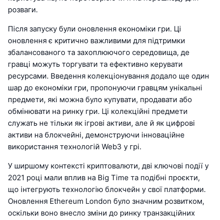
розваги.
Після запуску були оновлення економіки гри. Ці
оновлення є критично важливими для підтримки
збалансованого та захоплюючого середовища, де
гравці можуть торгувати та ефективно керувати
ресурсами. Введення колекціонування додало ще один
шар до економіки гри, пропонуючи гравцям унікальні
предмети, які можна було купувати, продавати або
обмінювати на ринку гри. Ці колекційні предмети
служать не тільки як ігрові активи, але й як цифрові
активи на блокчейні, демонструючи інноваційне
використання технологій Web3 у грі.
У ширшому контексті криптовалюти, дві ключові події у
2021 році мали вплив на Big Time та подібні проєкти,
що інтегрують технологію блокчейн у свої платформи.
Оновлення Ethereum London було значним розвитком,
оскільки воно внесло зміни до ринку транзакційних