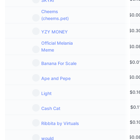
SKYAI
Майбутні розпродажі
Ставки фінансування
Навчайся та заробляй
Cheems
$
0.0
(cheems.pet)
Календарі
$
0.3
YZY MONEY
Official Melania
Календар ICO
$
0.0
Meme
Календар Подій
$
0.0
Banana For Scale
$
0.0
Ape and Pepe
$
0.1
Light
$
0.1
Cash Cat
$
0.1
Ribbita by Virtuals
$
0.0
would