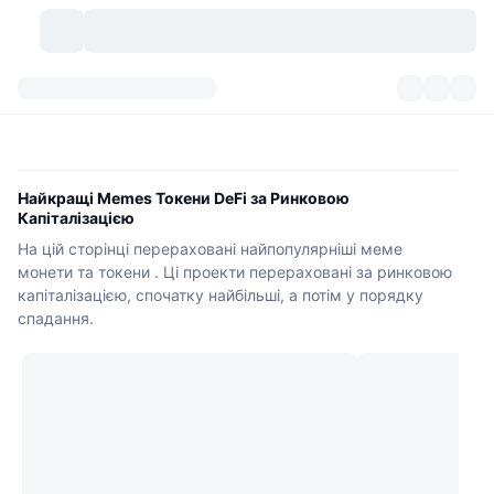
Криптовалюти
Інформаційні панелі
Криптовалюти
DexScan
Ринки
Рейтинг
Найкращі Memes Токени DeFi за Ринковою
Капіталізацією
Сигнали
Біржі
Категорії
New
Огляд ринку
На цій сторінці перераховані найпопулярніші меме
монети та токени . Ці проекти перераховані за ринковою
Популярні
Спільнота
Історичні Знімки
Спотовий ринок
Централізовані біржі
капіталізацією, спочатку найбільші, а потім у порядку
спадання.
Новий
Фіди
API
Розблокування токенів
Кількість криптовалют
Спот
Лідери зростання
Теми
Прибуток
Продукти
Скарбниці Біткоїн
Деривативи
API
Meme Explorer
Прямі ефіри
Активи реального світу
Скарбниці BNB
Продукти
Крипто API
Децентралізовані біржі