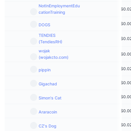
NotInEmploymentEdu
$
0.0
cationTraining
$
0.0
DOGS
TENDIES
$
0.0
(TendiesRH)
wojak
$
0.0
(wojakcto.com)
$
0.0
pippin
$
0.0
Gigachad
$
0.0
Simon's Cat
$
0.0
Araracoin
$
0.0
CZ's Dog