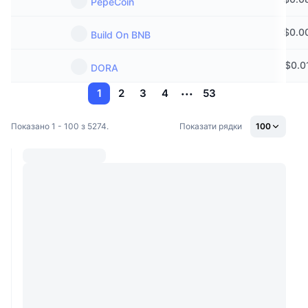
PepeCoin
$
0.0
Build On BNB
$
0.0
DORA
1
2
3
4
53
Показано 1 - 100 з 5274.
Показати рядки
100