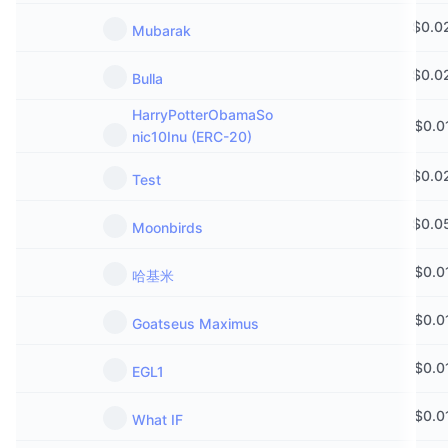
$
0.0
Mubarak
$
0.0
Bulla
HarryPotterObamaSo
$
0.0
nic10Inu (ERC-20)
$
0.0
Test
$
0.0
Moonbirds
$
0.0
哈基米
$
0.0
Goatseus Maximus
$
0.0
EGL1
$
0.0
What IF