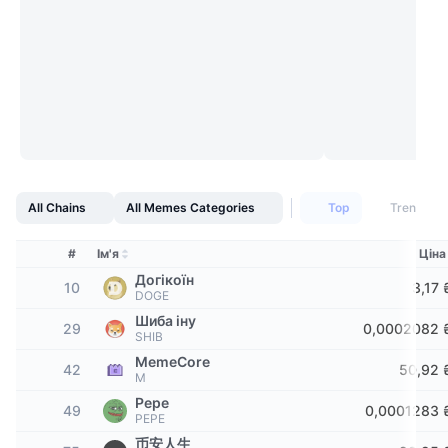
Найкращі трейдери
Статті
Біржові надходження/виведення
DEX API
Конвертер
Таблиці лідерів
Спот
Настрої
Корпоративний
Інформаційна Розсилка
Індикатори
В тренді
Деривативи
Ціни
CMC Launch
Майбутні
Індекс страху та жадібності.
Ресурси
CMC Labs
Нещодавно додані
Індекс сезону альткоїнів
CMC Max
All Chains
All Memes Categories
Top
Trending
Лідери росту та лідери падіння
Індикатори ринкового циклу
Документація
Головні новини
#
Ім'я
Ціна
Найбільш відвідувані
Домінування Bitcoin
ЧаПи
Догікоїн
10
3,17 
DOGE
Telegram-бот
Настрої спільноти
Індекс CoinMarketCap 20
Шиба іну
29
0,0002082 
Інтеграції ШІ
SHIB
Рекламувати
Рейтинг ланцюга
Індекс CoinMarketCap 100
MemeCore
42
50,92 
M
CMC Хаб агентів
Pepe
49
0,0001283 
Ринки прогнозування
Потоки ETF
Віджети Сайту
PEPE
Ринок навичок
币安人生