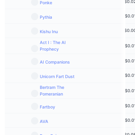
$
0.0
Ponke
$
0.0
Pythia
$
0.0
Kishu Inu
Act I : The AI
$
0.0
Prophecy
$
0.0
AI Companions
$
0.0
Unicorn Fart Dust
Bertram The
$
0.0
Pomeranian
$
0.0
Fartboy
$
0.0
AVA
$
0.0