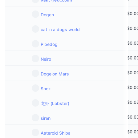
$
0.0
Degen
$
0.0
cat in a dogs world
$
0.0
Pipedog
$
0.0
Neiro
$
0.0
Dogelon Mars
$
0.0
Snek
$
0.0
龙虾 (Lobster)
$
0.0
siren
$
0.0
Asteroid Shiba