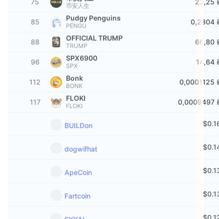
75
23,25 
币安人生
В тренді
Криптовалютні ETF
Навчайтеся
CMC Протокол контексту моделі
Pudgy Penguins
85
0,2804 
PENGU
Нове
Біткоїн ETF
OFFICIAL TRUMP
x402
Новини
88
66,80 
TRUMP
Крипто
Эфириум ETF
SPX6900
96
14,64 
Студент
SPX
Bonk
Політика
112
0,0001125 
Технічний аналіз
BONK
Дослідження
FLOKI
117
Спорт
0,0009497 
FLOKI
RSI
Відео
$
0.1
Фінанси
BUILDon
MACD
Словник
$
0.1
Технології
dogwifhat
Деривативи
Кампанії
$
0.1
ApeCoin
NFT
Огляд
Airdrops
$
0.1
Fartcoin
Загальна статистика NFT
Ліквідації
Винагороди у Діамантах
$
0.1