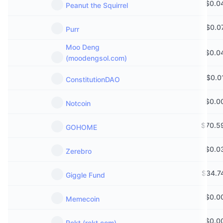
$
0.0
Peanut the Squirrel
$
0.0
Purr
Moo Deng
$
0.0
(moodengsol.com)
$
0.0
ConstitutionDAO
$
0.0
Notcoin
$
70.5
GOHOME
$
0.0
Zerebro
$
34.7
Giggle Fund
$
0.0
Memecoin
$
0.0
Rekt (rekt.com)