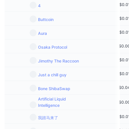
$
0.0
4
$
0.0
Buttcoin
$
0.0
Aura
$
0.0
Osaka Protocol
$
0.0
Jimothy The Raccoon
$
0.0
Just a chill guy
$
0.0
Bone ShibaSwap
Artificial Liquid
$
0.0
Intelligence
$
0.0
我踏马来了