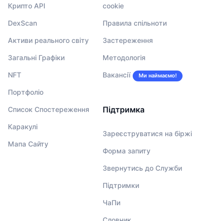
Крипто API
cookie
DexScan
Правила спільноти
Активи реального світу
Застереження
Загальні Графіки
Методологія
NFT
Вакансії
Ми наймаємо!
Портфоліо
Підтримка
Список Спостереження
Каракулі
Зареєструватися на біржі
Мапа Сайту
Форма запиту
Звернутись до Служби
Підтримки
ЧаПи
Словник