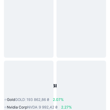
Популярні активи реального
світу
Gold
GOLD
193 862,86 ₴
2.07%
Nvidia Corp
NVDA
9 992,42 ₴
2.27%