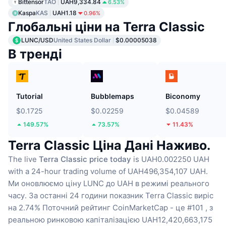
Bittensor
TAO
UAH9,334.84
6.53%
Kaspa
KAS
UAH1.18
0.96%
Глобальні ціни на Terra Classic
LUNC/USD
United States Dollar
$0.00005038
В тренді
Tutorial
Bubblemaps
Biconomy
$0.1725
$0.02259
$0.04589
149.57%
73.57%
11.43%
Terra Classic Ціна Дані Наживо.
The live
Terra Classic price today
is UAH0.002250 UAH
with a 24-hour trading volume of UAH496,354,107 UAH.
Ми оновлюємо ціну LUNC до UAH в режимі реального
часу.
За останні 24 години показник Terra Classic виріс
на 2.74%
Поточний рейтинг CoinMarketCap - це #101 , з
реальною ринковою капіталізацією UAH12,420,663,175