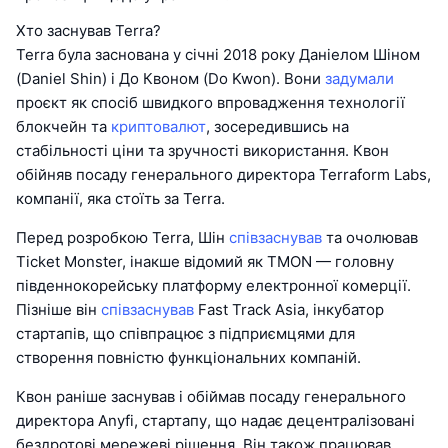
Хто заснував Terra?
Terra була заснована у січні 2018 року Даніелом Шіном
(Daniel Shin) і До Квоном (Do Kwon). Вони
задумали
проєкт як спосіб швидкого впровадження технології
блокчейн та
криптовалют
, зосередившись на
стабільності ціни та зручності використання. Квон
обійняв посаду генерального директора Terraform Labs,
компанії, яка стоїть за Terra.
Перед розробкою Terra, Шін
співзаснував
та очолював
Ticket Monster, інакше відомий як TMON — головну
південнокорейську платформу електронної комерції.
Пізніше він
співзаснував
Fast Track Asia, інкубатор
стартапів, що співпрацює з підприємцями для
створення повністю функціональних компаній.
Квон раніше заснував і обіймав посаду генерального
директора Anyfi, стартапу, що надає децентралізовані
бездротові мережеві рішення. Він також працював