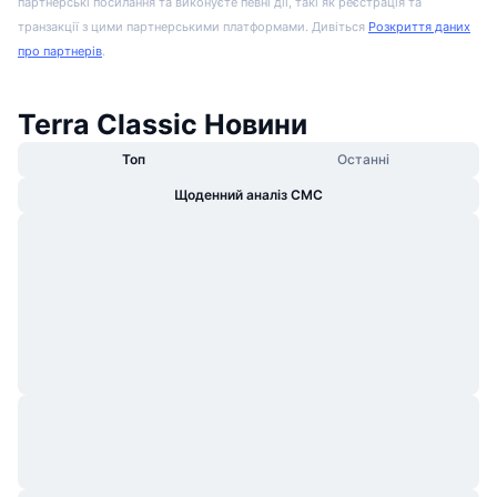
партнерські посилання та виконуєте певні дії, такі як реєстрація та
транзакції з цими партнерськими платформами. Дивіться
Розкриття даних
про партнерів
.
Terra Classic Новини
Топ
Останні
Щоденний аналіз CMC