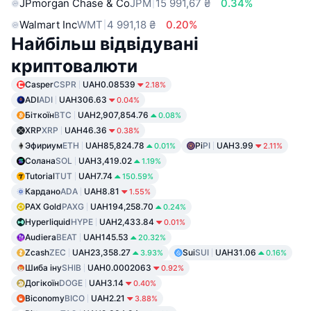
JPmorgan Chase & Co
JPM
15 991,67 ₴
0.34%
Walmart Inc
WMT
4 991,18 ₴
0.20%
Найбільш відвідувані
криптовалюти
Casper
CSPR
UAH0.08539
2.18%
ADI
ADI
UAH306.63
0.04%
Біткоїн
BTC
UAH2,907,854.76
0.08%
XRP
XRP
UAH46.36
0.38%
Эфириум
ETH
UAH85,824.78
Pi
PI
UAH3.99
0.01%
2.11%
Солана
SOL
UAH3,419.02
1.19%
Tutorial
TUT
UAH7.74
150.59%
Кардано
ADA
UAH8.81
1.55%
PAX Gold
PAXG
UAH194,258.70
0.24%
Hyperliquid
HYPE
UAH2,433.84
0.01%
Audiera
BEAT
UAH145.53
20.32%
Zcash
ZEC
UAH23,358.27
Sui
SUI
UAH31.06
3.93%
0.16%
Шиба іну
SHIB
UAH0.0002063
0.92%
Догікоїн
DOGE
UAH3.14
0.40%
Biconomy
BICO
UAH2.21
3.88%