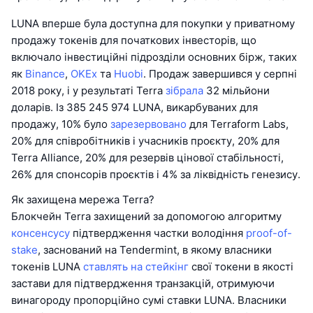
LUNA вперше була доступна для покупки у приватному
продажу токенів для початкових інвесторів, що
включало інвестиційні підрозділи основних бірж, таких
як
Binance
,
OKEx
та
Huobi
. Продаж завершився у серпні
2018 року, і у результаті Terra
зібрала
32 мільйони
доларів. Із 385 245 974 LUNA, викарбуваних для
продажу, 10% було
зарезервовано
для Terraform Labs,
20% для співробітників і учасників проєкту, 20% для
Terra Alliance, 20% для резервів цінової стабільності,
26% для спонсорів проєктів і 4% за ліквідність генезису.
Як захищена мережа Terra?
Блокчейн Terra захищений за допомогою алгоритму
консенсусу
підтвердження частки володіння
proof-of-
stake
, заснований на Tendermint, в якому власники
токенів LUNA
ставлять на стейкінг
свої токени в якості
застави для підтвердження транзакцій, отримуючи
винагороду пропорційно сумі ставки LUNA. Власники