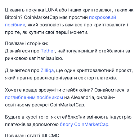
Цікавить покупка LUNA або інших криптовалют, таких як
Bitcoin? CoinMarketCap має простий
покроковий
посібник
, який розповість вам все про криптовалюти і
про те, як купити свої перші монети.
Пов'язані сторінки:
Дізнайтеся про
Tether
, найпопулярніший стейблкоїн за
ринковою капіталізацією.
Дізнайтеся про
Zilliqa
, ще один криптовалютний проєкт,
який прагне революціонізувати сектор платежів.
Хочете краще зрозуміти стейблкоїни? Ознайомтеся із
поглибленим посібником
на Alexandria, онлайн-
освітньому ресурсі CoinMarketCap.
Будьте в курсі того, як стейблкоїни змінюють індустрію
платежів за допомогою
блогу CoinMarketCap
.
Пов’язані статті ШІ CMC