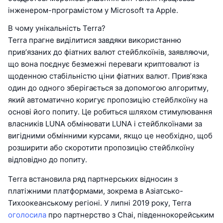
інженером-програмістом у Microsoft та Apple.
В чому унікальність Terra?
Terra прагне виділитися завдяки використанню
прив’язаних до фіатних валют стейблкоїнів, заявляючи,
що вона поєднує безмежні переваги криптовалют із
щоденною стабільністю ціни фіатних валют. Прив’язка
один до одного зберігається за допомогою алгоритму,
який автоматично коригує пропозицію стейблкоїну на
основі його попиту. Це робиться шляхом стимулювання
власників LUNA обмінювати LUNA і стейблкоїнами за
вигідними обмінними курсами, якщо це необхідно, щоб
розширити або скоротити пропозицію стейблкоїну
відповідно до попиту.
Terra встановила ряд партнерських відносин з
платіжними платформами, зокрема в Азіатсько-
Тихоокеанському регіоні. У липні 2019 року, Terra
оголосила
про партнерство з Chai, південнокорейським