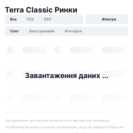
Terra Classic Ринки
Все
CEX
DEX
Фільтри
Спот
Безстроковий
Ф'ючерси
Завантаження даних ...
Застереження: ця сторінка може містити партнерські посилання.
CoinMarketCap може отримати компенсацію, якщо ви відвідуєте будь-які