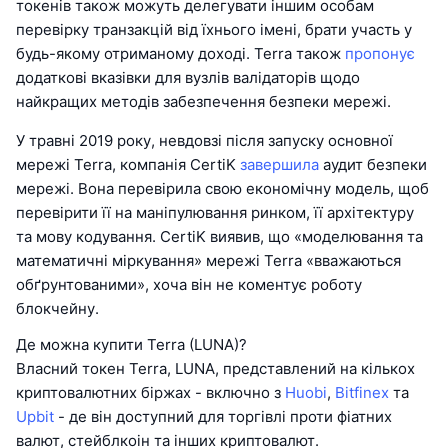
токенів також можуть делегувати іншим особам
перевірку транзакцій від їхнього імені, брати участь у
будь-якому отриманому доході. Terra також
пропонує
додаткові вказівки для вузлів валідаторів щодо
найкращих методів забезпечення безпеки мережі.
У травні 2019 року, невдовзі після запуску основної
мережі Terra, компанія CertiK
завершила
аудит безпеки
мережі. Вона перевірила свою економічну модель, щоб
перевірити її на маніпулювання ринком, її архітектуру
та мову кодування. CertiK виявив, що «моделювання та
математичні міркування» мережі Terra «вважаються
обґрунтованими», хоча він не коментує роботу
блокчейну.
Де можна купити Terra (LUNA)?
Власний токен Terra, LUNA, представлений на кількох
криптовалютних біржах - включно з
Huobi
,
Bitfinex
та
Upbit
- де він доступний для торгівлі проти фіатних
валют, стейблкоін та інших криптовалют.