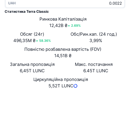
UAH
В тренді
Криптовалютні ETF
Навчайтеся
CMC Протокол контексту моделі
Статистика Terra Classic
Нове
Ринкова Капіталізація
Біткоїн ETF
x402
Новини
12,42B ₴
2.69%
Крипто
Эфириум ETF
Обсяг (24г)
Обс/Рин.кап. (24 год.)
Студент
496,35M ₴
3,99%
58.36%
Політика
Повністю розбавлена вартість (FDV)
Технічний аналіз
Дослідження
14,51B ₴
Спорт
Загальна пропозиція
Макс. постачання
RSI
Відео
6,45T LUNC
6.45T LUNC
Фінанси
MACD
Циркуляційна пропозиція
Словник
5,52T LUNC
Технології
Вебсайти
Website
Whitepaper
Деривативи
Кампанії
Соціальні
NFT
Огляд
Airdrops
0xbd31...06fa3d
Контракти
Загальна статистика NFT
Ліквідації
2.5
Винагороди у Діамантах
Рейтинг (CertiK)