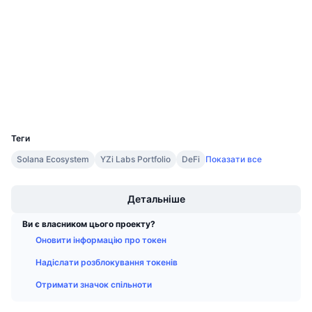
Аудити
Майбутні розпродажі
Ставки фінансування
Навчайся та заробляй
finder.terra.money
Дослідники
Календарі
Гаманці
Календар ICO
UCID
4172
Календар Подій
Теги
Solana Ecosystem
YZi Labs Portfolio
DeFi
Показати все
Boost
Детальніше
Ви є власником цього проекту?
Оновити інформацію про токен
Надіслати розблокування токенів
Отримати значок спільноти