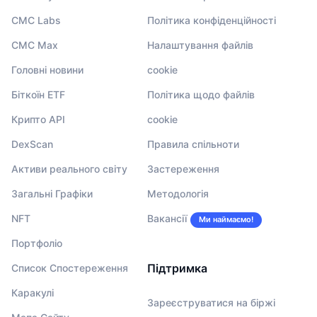
CMC Labs
Політика конфіденційності
CMC Max
Налаштування файлів
Головні новини
cookie
Біткоїн ETF
Політика щодо файлів
Крипто API
cookie
DexScan
Правила спільноти
Активи реального світу
Застереження
Загальні Графіки
Методологія
NFT
Вакансії
Ми наймаємо!
Портфоліо
Підтримка
Список Спостереження
Каракулі
Зареєструватися на біржі