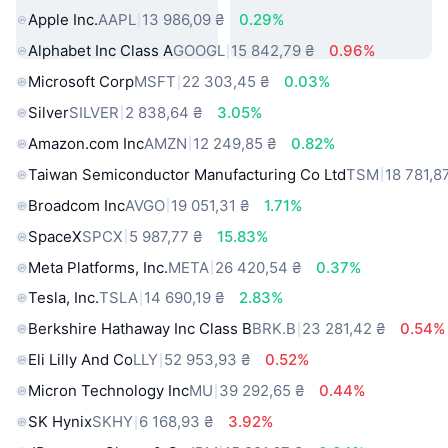
Apple Inc.
AAPL
13 986,09 ₴
0.29%
Alphabet Inc Class A
GOOGL
15 842,79 ₴
0.96%
Microsoft Corp
MSFT
22 303,45 ₴
0.03%
Silver
SILVER
2 838,64 ₴
3.05%
Amazon.com Inc
AMZN
12 249,85 ₴
0.82%
Taiwan Semiconductor Manufacturing Co Ltd
TSM
18 781,8
Broadcom Inc
AVGO
19 051,31 ₴
1.71%
SpaceX
SPCX
5 987,77 ₴
15.83%
Meta Platforms, Inc.
META
26 420,54 ₴
0.37%
Tesla, Inc.
TSLA
14 690,19 ₴
2.83%
Berkshire Hathaway Inc Class B
BRK.B
23 281,42 ₴
0.54%
Eli Lilly And Co
LLY
52 953,93 ₴
0.52%
Micron Technology Inc
MU
39 292,65 ₴
0.44%
SK Hynix
SKHY
6 168,93 ₴
3.92%