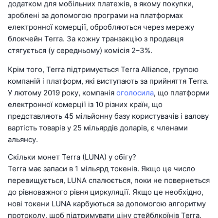
додатком для мобільних платежів, в якому покупки,
зроблені за допомогою програми на платформах
електронної комерції, обробляються через мережу
блокчейн Terra. За кожну транзакцію з продавця
стягується (у середньому) комісія 2–3%.
Крім того, Terra підтримується Terra Alliance, групою
компаній і платформ, які виступають за прийняття Terra.
У лютому 2019 року, компанія
оголосила
, що платформи
електронної комерції із 10 різних країн, що
представляють 45 мільйонну базу користувачів і валову
вартість товарів у 25 мільярдів доларів, є членами
альянсу.
Скільки монет Terra (LUNA) у обігу?
Terra має запаси в 1 мільярд токенів. Якщо це число
перевищується, LUNA спалюється, поки не повернеться
до рівноважного рівня циркуляції. Якщо це необхідно,
нові токени LUNA карбуються за допомогою алгоритму
протоколу, щоб підтримувати ціну стейблкоїнів Terra.