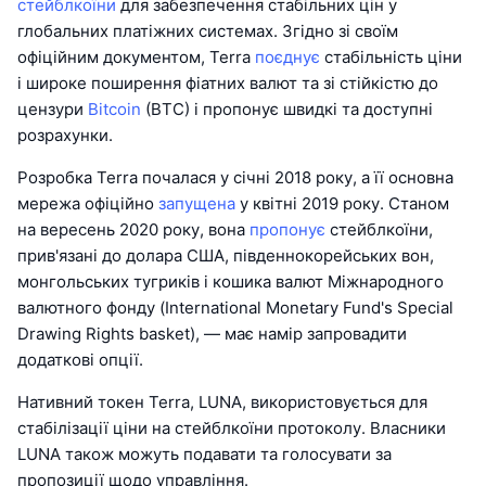
стейблкоїни
для забезпечення стабільних цін у
глобальних платіжних системах. Згідно зі своїм
офіційним документом, Terra
поєднує
стабільність ціни
і широке поширення фіатних валют та зі стійкістю до
цензури
Bitcoin
(BTC) і пропонує швидкі та доступні
розрахунки.
Розробка Terra почалася у січні 2018 року, а її основна
мережа офіційно
запущена
у квітні 2019 року. Станом
на вересень 2020 року, вона
пропонує
стейблкоїни,
прив'язані до долара США, південнокорейських вон,
монгольських тугриків і кошика валют Міжнародного
валютного фонду (International Monetary Fund's Special
Drawing Rights basket), — має намір запровадити
додаткові опції.
Нативний токен Terra, LUNA, використовується для
стабілізації ціни на стейблкоїни протоколу. Власники
LUNA також можуть подавати та голосувати за
пропозиції щодо управління.