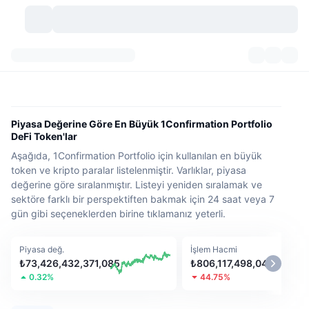
Kripto Para Birimleri
Gösterge Panelleri
Kripto Para Birimleri
DexScan
Piyasalar
Sıralama
Piyasa Değerine Göre En Büyük 1Confirmation Portfolio
DeFi Token'lar
Sinyaller
Borsa
Kategoriler
New
Piyasaya Bakış
Aşağıda, 1Confirmation Portfolio için kullanılan en büyük
token ve kripto paralar listelenmiştir. Varlıklar, piyasa
Popüler
Topluluk
Geçmiş Anlık Görüntüler
Spot Piyasa
Merkezi Borsalar
değerine göre sıralanmıştır. Listeyi yeniden sıralamak ve
sektöre farklı bir perspektiften bakmak için 24 saat veya 7
Yeni
Akış
API
Token Kilit Açılımları
gün gibi seçeneklerden birine tıklamanız yeterli.
Kripto para sayısı
Spot
Yükselenler
Başlıklar
Yield
Ürünler
Bitcoin Hazineleri
Türevler
API
Piyasa değ.
İşlem Hacmi
₺73,426,432,371,085
₺806,117,498,043
Meme Coin Kaşifi
0.32%
44.75%
Canlı Yayınlar
Gerçek Dünya Varlıkları
BNB Hazineleri
Ürünler
Kripto API
Merkeziyetsiz Borsalar