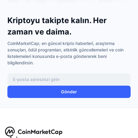
Gelecek Satışlar
Fonlama Oranları
Öğren & Kazan
Kriptoyu takipte kalın. Her
Takvimler
zaman ve daima.
CoinMarketCap; en güncel kripto haberleri, araştırma
ICO Takvimi
sonuçları, ödül programları, etkinlik güncellemeleri ve coin
listelemeleri konusunda e-posta göndererek beni
Etkinlik Takvimi
bilgilendirsin.
Gönder