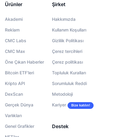
Ürünler
Şirket
Akademi
Hakkımızda
Reklam
Kullanım Koşulları
CMC Labs
Gizlilik Politikası
CMC Max
Çerez tercihleri
Öne Çıkan Haberler
Çerez politikası
Bitcoin ETF'leri
Topluluk Kuralları
Kripto API
Sorumluluk Reddi
DexScan
Metodoloji
Gerçek Dünya
Kariyer
Bize katılın!
Varlıkları
Destek
Genel Grafikler
NFT'ler