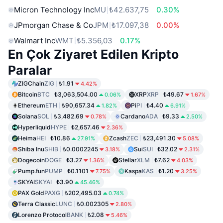
Micron Technology Inc
MU
₺42.637,75
0.30%
JPmorgan Chase & Co
JPM
₺17.097,38
0.00%
Walmart Inc
WMT
₺5.356,03
0.17%
En Çok Ziyaret Edilen Kripto
Paralar
ZIGChain
ZIG
₺1.91
4.42%
Bitcoin
BTC
₺3,063,504.00
XRP
XRP
₺49.67
0.06%
1.67%
Ethereum
ETH
₺90,657.34
Pi
PI
₺4.40
1.82%
6.91%
Solana
SOL
₺3,482.69
Cardano
ADA
₺9.33
0.78%
2.50%
Hyperliquid
HYPE
₺2,657.46
2.36%
Heima
HEI
₺10.86
Zcash
ZEC
₺23,491.30
27.91%
5.08%
Shiba Inu
SHIB
₺0.0002245
Sui
SUI
₺32.02
3.18%
2.31%
Dogecoin
DOGE
₺3.27
Stellar
XLM
₺7.62
1.36%
4.03%
Pump.fun
PUMP
₺0.1101
Kaspa
KAS
₺1.20
7.75%
3.25%
SKYAI
SKYAI
₺3.90
45.46%
PAX Gold
PAXG
₺202,495.03
0.74%
Terra Classic
LUNC
₺0.002305
2.80%
Lorenzo Protocol
BANK
₺2.08
5.46%