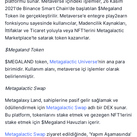
platformu sunar. Metaverse içindeki işlemler, 26 Kasım
2021'de Binance Smart Chain'de başlatılan $Megaland
Token ile gerçekleştirilir. Metaverse'e entegre play2earn
fonksiyonu sayesinde kullanıcılar, Madencilik Kaynakları,
İttifaklar ve Ticaret yoluyla veya NFT'lerini Metagalactic
Marketplace'te satarak token kazanırlar.
$Megaland Token
$MEGALAND token,
Metagalactic Universe
'nin ana para
birimidir. Kullanım alanı, metaverse içi işlemler olarak
belirlenmiştir.
Metagalactic Swap
Metagalaxy Land, sahiplerine pasif gelir sağlamak ve
ödüllendirmek için
Metagalactic Swap
adlı bir DEX sunar.
Bu platform, tokenlarını stake etmek ve gezegen NFT'lerini
stake etmek için $Megaland Havuzları içerir.
Metagalactic Swap
ziyaret edildiğinde, 'Yapım Aşamasında'