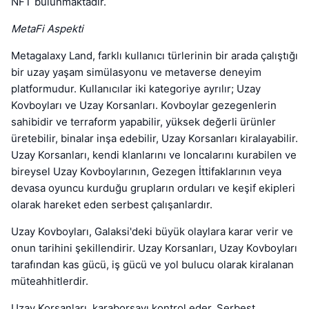
NFT bulunmaktadır.
MetaFi Aspekti
Metagalaxy Land, farklı kullanıcı türlerinin bir arada çalıştığı
bir uzay yaşam simülasyonu ve metaverse deneyim
platformudur. Kullanıcılar iki kategoriye ayrılır; Uzay
Kovboyları ve Uzay Korsanları. Kovboylar gezegenlerin
sahibidir ve terraform yapabilir, yüksek değerli ürünler
üretebilir, binalar inşa edebilir, Uzay Korsanları kiralayabilir.
Uzay Korsanları, kendi klanlarını ve loncalarını kurabilen ve
bireysel Uzay Kovboylarının, Gezegen İttifaklarının veya
devasa oyuncu kurduğu grupların orduları ve keşif ekipleri
olarak hareket eden serbest çalışanlardır.
Uzay Kovboyları, Galaksi'deki büyük olaylara karar verir ve
onun tarihini şekillendirir. Uzay Korsanları, Uzay Kovboyları
tarafından kas gücü, iş gücü ve yol bulucu olarak kiralanan
müteahhitlerdir.
Uzay Korsanları, karaborsayı kontrol eder. Serbest