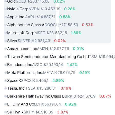
Gold
GOLD
₺203.115,08
0.02%
Nvidia Corp
NVDA
₺10.463,19
0.28%
Apple Inc.
AAPL
₺14.887,51
0.58%
Alphabet Inc Class A
GOOGL
₺17.158,59
0.53%
Microsoft Corp
MSFT
₺23.632,15
1.86%
Silver
SILVER
₺2.931,43
0.02%
Amazon.com Inc
AMZN
₺12.977,76
0.01%
Taiwan Semiconductor Manufacturing Co Ltd
TSM
₺19.994,
Broadcom Inc
AVGO
₺20.190,14
1.42%
Meta Platforms, Inc.
META
₺28.074,79
0.19%
SpaceX
SPCX
₺5.405,1
4.89%
Tesla, Inc.
TSLA
₺15.280,31
0.16%
Berkshire Hathaway Inc Class B
BRK.B
₺24.676,9
0.07%
Eli Lilly And Co
LLY
₺56.191,84
0.92%
SK Hynix
SKHY
₺6.910,05
3.87%