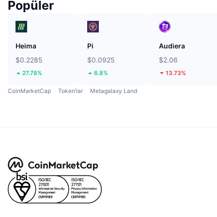
Popüler
Heima
Pi
Audiera
$0.2285
$0.0925
$2.06
27.78%
6.8%
13.73%
CoinMarketCap
Token’lar
Metagalaxy Land