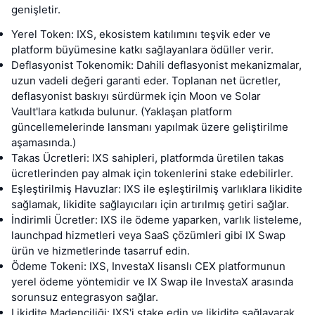
genişletir.
Yerel Token: IXS, ekosistem katılımını teşvik eder ve
platform büyümesine katkı sağlayanlara ödüller verir.
Deflasyonist Tokenomik: Dahili deflasyonist mekanizmalar,
uzun vadeli değeri garanti eder. Toplanan net ücretler,
deflasyonist baskıyı sürdürmek için Moon ve Solar
Vault'lara katkıda bulunur. (Yaklaşan platform
güncellemelerinde lansmanı yapılmak üzere geliştirilme
aşamasında.)
Takas Ücretleri: IXS sahipleri, platformda üretilen takas
ücretlerinden pay almak için tokenlerini stake edebilirler.
Eşleştirilmiş Havuzlar: IXS ile eşleştirilmiş varlıklara likidite
sağlamak, likidite sağlayıcıları için artırılmış getiri sağlar.
İndirimli Ücretler: IXS ile ödeme yaparken, varlık listeleme,
launchpad hizmetleri veya SaaS çözümleri gibi IX Swap
ürün ve hizmetlerinde tasarruf edin.
Ödeme Tokeni: IXS, InvestaX lisanslı CEX platformunun
yerel ödeme yöntemidir ve IX Swap ile InvestaX arasında
sorunsuz entegrasyon sağlar.
Likidite Madenciliği: IXS'i stake edin ve likidite sağlayarak