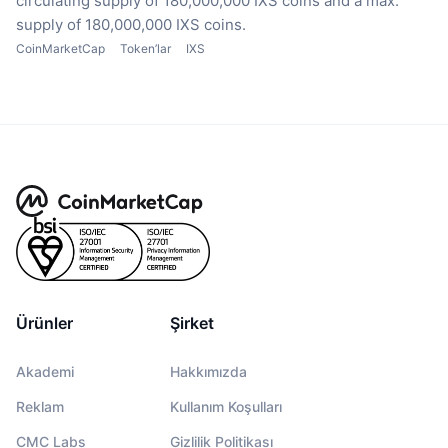
circulating supply of 180,000,000 IXS coins
and a max.
supply of 180,000,000 IXS coins.
CoinMarketCap
Token’lar
IXS
Ürünler
Şirket
Akademi
Hakkımızda
Reklam
Kullanım Koşulları
CMC Labs
Gizlilik Politikası