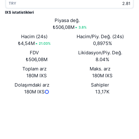
TRY
Popüler
Kripto ETF'leri
Öğren
CMC Model Bağlam Protokolü
IXS istatistikleri
Yeni
Piyasa değ.
Bitcoin ETF'leri
x402
Haber
₺506,08M
3.8%
Kripto
Ethereum ETF'leri
Hacim (24s)
Hacim/Piy. Değ. (24s)
Akademi
₺4,54M
0,8975%
21.03%
Siyaset
FDV
Likidasyon/Piy. Değ.
Teknik analiz
Araştırma
₺506,08M
8.04%
Spor
Toplam arz
Maks. arz
RSI
Videolar
180M IXS
180M IXS
Finans
MACD
Dolaşımdaki arz
Sahipler
Sözlük
180M IXS
13,17K
Teknoloji
Web sitesi
Website
Whitepaper
Türevler
Kampanyalar
Sosyal ağlar
NFT
Genel Bakış
Airdrop
0x73d7...45d1b4
Sözleşmeler
Genel NFT İstatistikleri
Tasfiyeler
4.2
Elmas Ödülleri
Derecelendirme (CertiK)