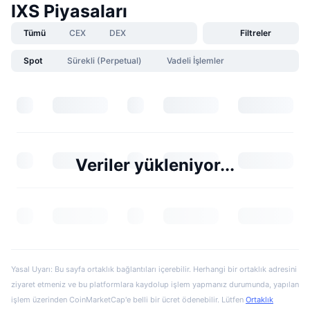
IXS Piyasaları
Tümü
CEX
DEX
Filtreler
Spot
Sürekli (Perpetual)
Vadeli İşlemler
Veriler yükleniyor...
Yasal Uyarı: Bu sayfa ortaklık bağlantıları içerebilir. Herhangi bir ortaklık adresini
ziyaret etmeniz ve bu platformlara kaydolup işlem yapmanız durumunda, yapılan
işlem üzerinden CoinMarketCap'e belli bir ücret ödenebilir. Lütfen
Ortaklık