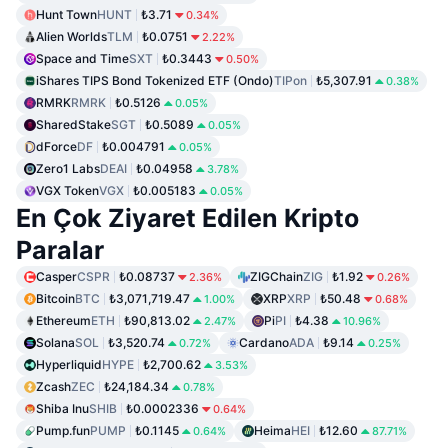
Hunt Town
HUNT
₺3.71
0.34%
Alien Worlds
TLM
₺0.0751
2.22%
Space and Time
SXT
₺0.3443
0.50%
iShares TIPS Bond Tokenized ETF (Ondo)
TIPon
₺5,307.91
0.38%
RMRK
RMRK
₺0.5126
0.05%
SharedStake
SGT
₺0.5089
0.05%
dForce
DF
₺0.004791
0.05%
Zero1 Labs
DEAI
₺0.04958
3.78%
VGX Token
VGX
₺0.005183
0.05%
En Çok Ziyaret Edilen Kripto
Paralar
Casper
CSPR
₺0.08737
ZIGChain
ZIG
₺1.92
2.36%
0.26%
Bitcoin
BTC
₺3,071,719.47
XRP
XRP
₺50.48
1.00%
0.68%
Ethereum
ETH
₺90,813.02
Pi
PI
₺4.38
2.47%
10.96%
Solana
SOL
₺3,520.74
Cardano
ADA
₺9.14
0.72%
0.25%
Hyperliquid
HYPE
₺2,700.62
3.53%
Zcash
ZEC
₺24,184.34
0.78%
Shiba Inu
SHIB
₺0.0002336
0.64%
Pump.fun
PUMP
₺0.1145
Heima
HEI
₺12.60
0.64%
87.71%