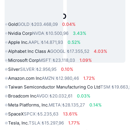
Popüler Gerçek Dünya Varlıkları
Gold
GOLD
₺203.468,09
0.04%
Nvidia Corp
NVDA
₺10.500,96
3.43%
Apple Inc.
AAPL
₺14.871,93
0.52%
Alphabet Inc Class A
GOOGL
₺17.355,52
4.03%
Microsoft Corp
MSFT
₺23.118,03
1.09%
Silver
SILVER
₺2.956,95
0.10%
Amazon.com Inc
AMZN
₺12.980,46
1.72%
Taiwan Semiconductor Manufacturing Co Ltd
TSM
₺19.663
Broadcom Inc
AVGO
₺20.032,61
0.03%
Meta Platforms, Inc.
META
₺28.135,27
0.14%
SpaceX
SPCX
₺5.235,63
13.61%
Tesla, Inc.
TSLA
₺15.297,96
1.77%