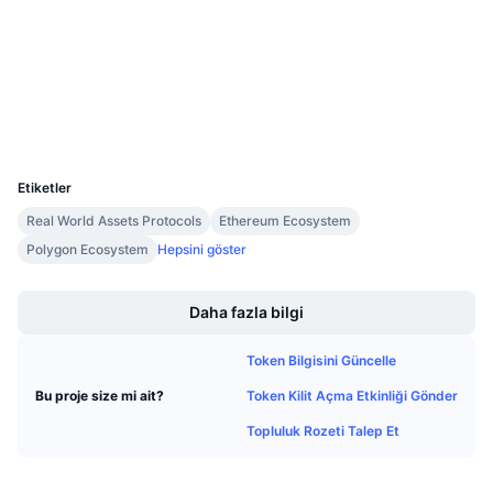
Denetimler
Gelecek Satışlar
Fonlama Oranları
Öğren & Kazan
etherscan.io
Gezginler
Takvimler
Cüzdanlar
UCID
ICO Takvimi
11620
Etiketler
Etkinlik Takvimi
Real World Assets Protocols
Ethereum Ecosystem
Polygon Ecosystem
Hepsini göster
Boost
Daha fazla bilgi
Token Bilgisini Güncelle
Token Kilit Açma Etkinliği Gönder
Bu proje size mi ait?
Topluluk Rozeti Talep Et