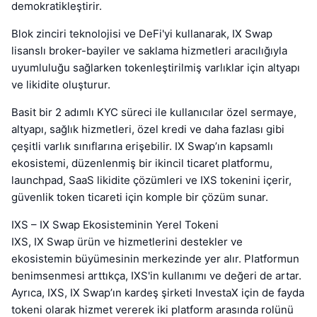
demokratikleştirir.
Blok zinciri teknolojisi ve DeFi'yi kullanarak, IX Swap
lisanslı broker-bayiler ve saklama hizmetleri aracılığıyla
uyumluluğu sağlarken tokenleştirilmiş varlıklar için altyapı
ve likidite oluşturur.
Basit bir 2 adımlı KYC süreci ile kullanıcılar özel sermaye,
altyapı, sağlık hizmetleri, özel kredi ve daha fazlası gibi
çeşitli varlık sınıflarına erişebilir. IX Swap’ın kapsamlı
ekosistemi, düzenlenmiş bir ikincil ticaret platformu,
launchpad, SaaS likidite çözümleri ve IXS tokenini içerir,
güvenlik token ticareti için komple bir çözüm sunar.
IXS – IX Swap Ekosisteminin Yerel Tokeni
IXS, IX Swap ürün ve hizmetlerini destekler ve
ekosistemin büyümesinin merkezinde yer alır. Platformun
benimsenmesi arttıkça, IXS'in kullanımı ve değeri de artar.
Ayrıca, IXS, IX Swap’ın kardeş şirketi InvestaX için de fayda
tokeni olarak hizmet vererek iki platform arasında rolünü