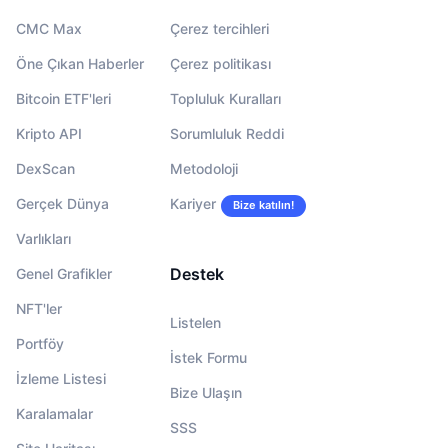
CMC Max
Çerez tercihleri
Öne Çıkan Haberler
Çerez politikası
Bitcoin ETF'leri
Topluluk Kuralları
Kripto API
Sorumluluk Reddi
DexScan
Metodoloji
Gerçek Dünya
Kariyer
Bize katılın!
Varlıkları
Destek
Genel Grafikler
NFT'ler
Listelen
Portföy
İstek Formu
İzleme Listesi
Bize Ulaşın
Karalamalar
SSS