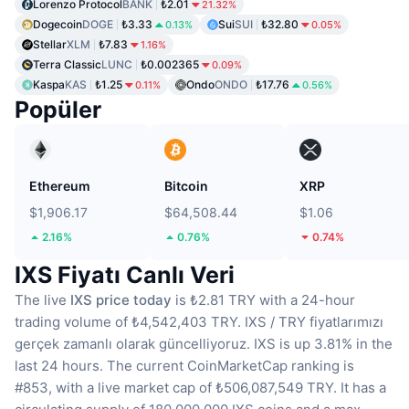
Lorenzo Protocol
BANK
₺2.01
21.32%
Dogecoin
DOGE
₺3.33
Sui
SUI
₺32.80
0.13%
0.05%
Stellar
XLM
₺7.83
1.16%
Terra Classic
LUNC
₺0.002365
0.09%
Kaspa
KAS
₺1.25
Ondo
ONDO
₺17.76
0.11%
0.56%
Popüler
Ethereum
Bitcoin
XRP
$1,906.17
$64,508.44
$1.06
2.16%
0.76%
0.74%
IXS Fiyatı Canlı Veri
The live
IXS price today
is ₺2.81 TRY with a 24-hour
trading volume of ₺4,542,403 TRY.
IXS / TRY fiyatlarımızı
gerçek zamanlı olarak güncelliyoruz.
IXS is up 3.81% in the
last 24 hours.
The current CoinMarketCap ranking is
#853, with a live market cap of ₺506,087,549 TRY.
It has a