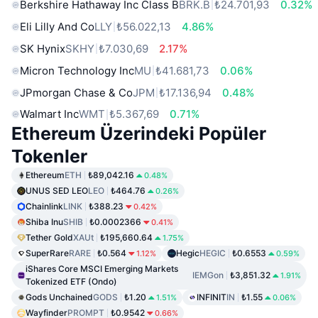
Berkshire Hathaway Inc Class B
BRK.B
₺24.701,93
0.32%
Eli Lilly And Co
LLY
₺56.022,13
4.86%
SK Hynix
SKHY
₺7.030,69
2.17%
Micron Technology Inc
MU
₺41.681,73
0.06%
JPmorgan Chase & Co
JPM
₺17.136,94
0.48%
Walmart Inc
WMT
₺5.367,69
0.71%
Ethereum Üzerindeki Popüler
Tokenler
Ethereum
ETH
₺89,042.16
0.48%
UNUS SED LEO
LEO
₺464.76
0.26%
Chainlink
LINK
₺388.23
0.42%
Shiba Inu
SHIB
₺0.0002366
0.41%
Tether Gold
XAUt
₺195,660.64
1.75%
SuperRare
RARE
₺0.564
Hegic
HEGIC
₺0.6553
1.12%
0.59%
iShares Core MSCI Emerging Markets
IEMGon
₺3,851.32
1.91%
Tokenized ETF (Ondo)
Gods Unchained
GODS
₺1.20
INFINIT
IN
₺1.55
1.51%
0.06%
Wayfinder
PROMPT
₺0.9542
0.66%