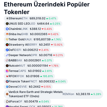
Ethereum Üzerindeki Popüler
Tokenler
Ethereum
ETH
₺89,018.02
0.47%
UNUS SED LEO
LEO
₺464.64
0.25%
Chainlink
LINK
₺388.12
0.43%
Shiba Inu
SHIB
₺0.0002365
0.42%
Tether Gold
XAUt
₺195,607.59
1.74%
Strawberry AI
BERRY
₺0.2451
13.92%
DeFi
DEFI
₺0.006212
2.41%
Deeper Network
DPR
₺0.00716
0.21%
BABB
BAX
₺0.0002901
0.37%
Nutcoin
NUT
₺0.000001194
1.76%
Ternoa
CAPS
₺0.01902
2.61%
RFOX
RFOX
₺0.01906
195.81%
Financie Token
FNCT
₺0.006332
0.04%
Devve
DEVVE
₺0.2442
0.15%
VanEck Rare Earth and Strategic Metals
REMXon
₺3,383.19
5.28%
Tokenized ETF (Ondo)
dForce
DF
₺0.00479
0.04%
Houdini Swap
LOCK
₺0.05002
21.76%