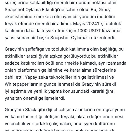
süreçlerine katılabildiği önemli bir dönüm noktası olan
Snapshot Oylama Etkinliği'ne sahne oldu. Bu, Gracy
ekosisteminde merkezi olmayan bir yönetim modelini
teşvik etmede önemli bir adımdı. Mayıs 2024'te, topluluk
katılımını daha da teşvik etmek için 1000 USDT kazanma
şansı sunan bir başka Snapshot Oylaması düzenlendi.
Gracy'nin şeffaflığa ve topluluk katılımına olan bağlılığı, bu
etkinlikler aracılığıyla açıkça görülüyordu; bu etkinlikler
sadece katılımcıları ödüllendirmekle kalmadı, aynı zamanda
onları platformun gelişimine ve karar alma süreçlerine
dahil etti. Yapay zeka teknolojilerinin geliştirilmesi ve
Whitepaper'larının güncellenmesi de Gracy'nin sürekli
iyileştirme ve yenilik yapma konusundaki kararlılığını
yansıtan önemli gelişmelerdi.
Gracy'nin Slack gibi dijital çalışma alanlarına entegrasyonu
ve kamu tanınırlığı, iletişim teşviki, akran değerlendirmesi
ve analitik veri odaklı çalışmaları, onu işyeri kültürünü
iyileştirmek için değerli bir araç olarak konumlandırdı.