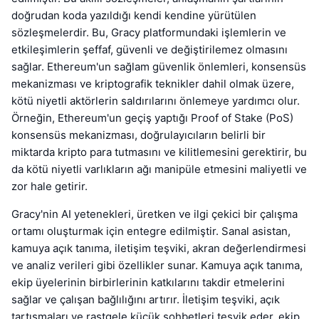
doğrudan koda yazıldığı kendi kendine yürütülen
sözleşmelerdir. Bu, Gracy platformundaki işlemlerin ve
etkileşimlerin şeffaf, güvenli ve değiştirilemez olmasını
sağlar. Ethereum'un sağlam güvenlik önlemleri, konsensüs
mekanizması ve kriptografik teknikler dahil olmak üzere,
kötü niyetli aktörlerin saldırılarını önlemeye yardımcı olur.
Örneğin, Ethereum'un geçiş yaptığı Proof of Stake (PoS)
konsensüs mekanizması, doğrulayıcıların belirli bir
miktarda kripto para tutmasını ve kilitlemesini gerektirir, bu
da kötü niyetli varlıkların ağı manipüle etmesini maliyetli ve
zor hale getirir.
Gracy'nin AI yetenekleri, üretken ve ilgi çekici bir çalışma
ortamı oluşturmak için entegre edilmiştir. Sanal asistan,
kamuya açık tanıma, iletişim teşviki, akran değerlendirmesi
ve analiz verileri gibi özellikler sunar. Kamuya açık tanıma,
ekip üyelerinin birbirlerinin katkılarını takdir etmelerini
sağlar ve çalışan bağlılığını artırır. İletişim teşviki, açık
tartışmaları ve rastgele küçük sohbetleri teşvik eder, ekip