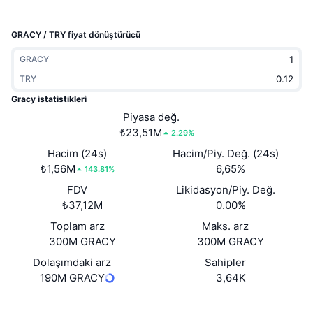
Popüler
Kripto ETF'leri
Öğren
CMC Model Bağlam Protokolü
GRACY / TRY fiyat dönüştürücü
Yeni
Bitcoin ETF'leri
x402
Haber
GRACY
Kripto
TRY
Ethereum ETF'leri
Akademi
Gracy istatistikleri
Siyaset
Piyasa değ.
Teknik analiz
Araştırma
₺23,51M
2.29%
Spor
Hacim (24s)
Hacim/Piy. Değ. (24s)
RSI
Videolar
₺1,56M
6,65%
143.81%
Finans
FDV
Likidasyon/Piy. Değ.
MACD
Sözlük
₺37,12M
0.00%
Teknoloji
Toplam arz
Maks. arz
Türevler
Kampanyalar
300M GRACY
300M GRACY
NFT
Dolaşımdaki arz
Sahipler
Genel Bakış
Airdrop
190M GRACY
3,64K
Genel NFT İstatistikleri
Tasfiyeler
Elmas Ödülleri
Website
Whitepaper
Web sitesi