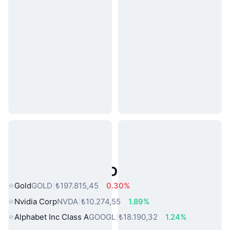
Popüler Gerçek Dünya Varlıkları
Gold
GOLD
₺197.815,45
0.30%
Nvidia Corp
NVDA
₺10.274,55
1.89%
Alphabet Inc Class A
GOOGL
₺18.190,32
1.24%