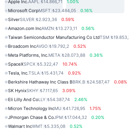
Apple Inc.
AAPL
₺14.866,71
1.00%
Microsoft Corp
MSFT
₺23.484,05
0.16%
Silver
SILVER
₺2.923,36
0.59%
Amazon.com Inc
AMZN
₺13.273,11
0.56%
Taiwan Semiconductor Manufacturing Co Ltd
TSM
₺19.853
Broadcom Inc
AVGO
₺19.792,2
0.52%
Meta Platforms, Inc.
META
₺28.073,88
0.36%
SpaceX
SPCX
₺5.322,47
10.74%
Tesla, Inc.
TSLA
₺15.431,74
0.92%
Berkshire Hathaway Inc Class B
BRK.B
₺24.587,47
0.08%
SK Hynix
SKHY
₺7.117,65
3.09%
Eli Lilly And Co
LLY
₺54.387,74
2.46%
Micron Technology Inc
MU
₺41.726,95
1.75%
JPmorgan Chase & Co
JPM
₺17.044,32
0.20%
Walmart Inc
WMT
₺5.335,08
0.52%