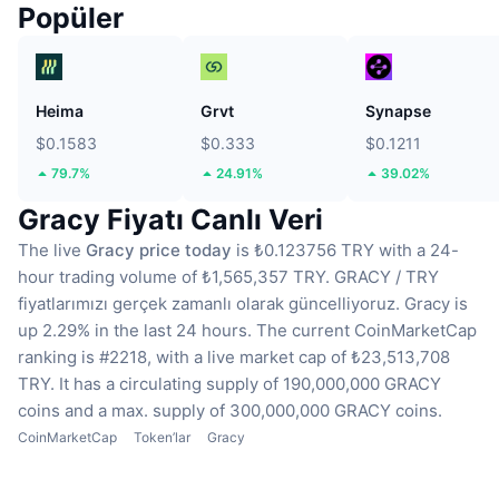
Popüler
Heima
Grvt
Synapse
$0.1583
$0.333
$0.1211
79.7%
24.91%
39.02%
Gracy Fiyatı Canlı Veri
The live
Gracy price today
is ₺0.123756 TRY with a 24-
hour trading volume of ₺1,565,357 TRY.
GRACY / TRY
fiyatlarımızı gerçek zamanlı olarak güncelliyoruz.
Gracy is
up 2.29% in the last 24 hours.
The current CoinMarketCap
ranking is #2218, with a live market cap of ₺23,513,708
TRY.
It has a circulating supply of 190,000,000 GRACY
coins
and a max. supply of 300,000,000 GRACY coins.
CoinMarketCap
Token’lar
Gracy