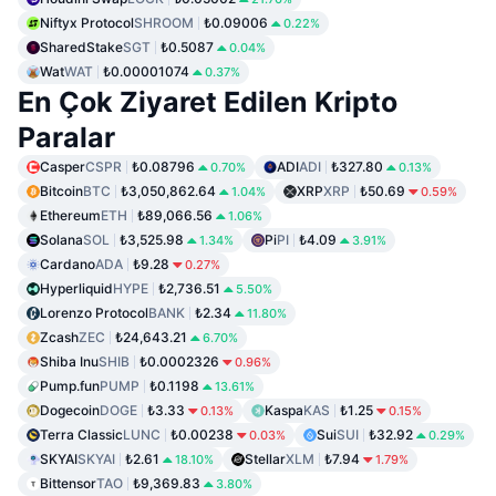
Niftyx Protocol
SHROOM
₺0.09006
0.22%
SharedStake
SGT
₺0.5087
0.04%
Wat
WAT
₺0.00001074
0.37%
En Çok Ziyaret Edilen Kripto
Paralar
Casper
CSPR
₺0.08796
ADI
ADI
₺327.80
0.70%
0.13%
Bitcoin
BTC
₺3,050,862.64
XRP
XRP
₺50.69
1.04%
0.59%
Ethereum
ETH
₺89,066.56
1.06%
Solana
SOL
₺3,525.98
Pi
PI
₺4.09
1.34%
3.91%
Cardano
ADA
₺9.28
0.27%
Hyperliquid
HYPE
₺2,736.51
5.50%
Lorenzo Protocol
BANK
₺2.34
11.80%
Zcash
ZEC
₺24,643.21
6.70%
Shiba Inu
SHIB
₺0.0002326
0.96%
Pump.fun
PUMP
₺0.1198
13.61%
Dogecoin
DOGE
₺3.33
Kaspa
KAS
₺1.25
0.13%
0.15%
Terra Classic
LUNC
₺0.00238
Sui
SUI
₺32.92
0.03%
0.29%
SKYAI
SKYAI
₺2.61
Stellar
XLM
₺7.94
18.10%
1.79%
Bittensor
TAO
₺9,369.83
3.80%