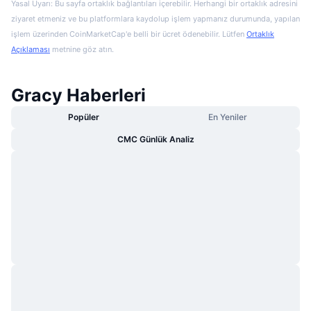
Yasal Uyarı: Bu sayfa ortaklık bağlantıları içerebilir. Herhangi bir ortaklık adresini
ziyaret etmeniz ve bu platformlara kaydolup işlem yapmanız durumunda, yapılan
işlem üzerinden CoinMarketCap'e belli bir ücret ödenebilir. Lütfen
Ortaklık
Açıklaması
metnine göz atın.
Gracy Haberleri
Popüler
En Yeniler
CMC Günlük Analiz