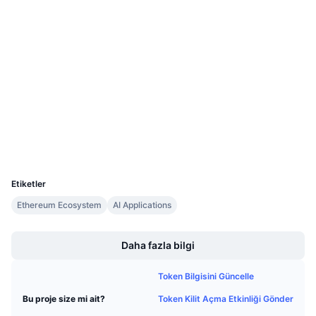
Gelecek Satışlar
Fonlama Oranları
Öğren & Kazan
Sosyal ağlar
Takvimler
Sözleşmeler
0x7c95...a2699a
3.2
Derecelendirme (CertiK)
ICO Takvimi
etherscan.io
Gezginler
Etkinlik Takvimi
Cüzdanlar
UCID
12515
Etiketler
Ethereum Ecosystem
AI Applications
Boost
Daha fazla bilgi
Token Bilgisini Güncelle
Token Kilit Açma Etkinliği Gönder
Bu proje size mi ait?