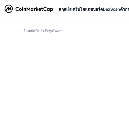
สกุลเงินคริปโต
แดชบอร์ด
DexScan
ตัวก
ย้อนกลับไปยัง PolySwarm