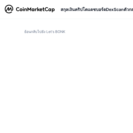
สกุลเงินคริปโต
แดชบอร์ด
DexScan
ตัวก
ย้อนกลับไปยัง Let's BONK