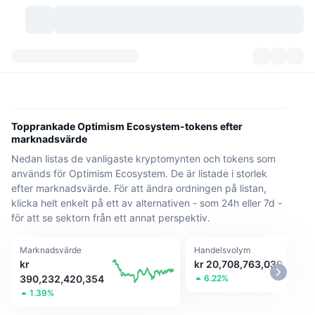
Kryptovalutor
Instrumentpaneler
Kryptovalutor
DexScan
Marknader
Rankningar
Topprankade Optimism Ecosystem-tokens efter
marknadsvärde
Signaler
Börser
Kategorier
New
Marknadsöversikt
Nedan listas de vanligaste kryptomynten och tokens som
används för Optimism Ecosystem. De är listade i storlek
Trendar
Community
Historiska ögonblicksbilder
Spotmarknad
Centraliserade börser
efter marknadsvärde. För att ändra ordningen på listan,
klicka helt enkelt på ett av alternativen - som 24h eller 7d -
Ny
Feed
API
Tokenupplåsningar
för att se sektorn från ett annat perspektiv.
Antal kryptovalutor
Spot
Vinnare
Ämnen
Marknadsvärde
Avkastning
Handelsvolym
Produkter
Bitcoins kassor
Derivat
API
kr
kr 20,708,763,030
390,232,420,354
6.22%
Meme-utforskare
Lives
Verkliga tillgångar
BNBs kassor
Produkter
Krypto-API
1.39%
Decentraliserade börser