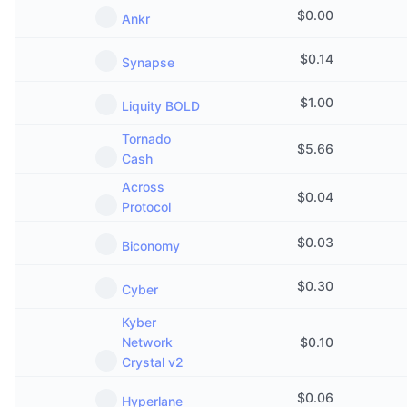
Kommande försäljningar
$
0.00
Ankr
Finansieringsräntor
Lär dig och tjäna
$
0.14
Synapse
Kalendrar
$
1.00
Liquity BOLD
ICO-kalender
Tornado
$
5.66
Cash
Händelsekalender
Across
$
0.04
Protocol
$
0.03
Biconomy
$
0.30
Cyber
Kyber
Network
$
0.10
Crystal v2
$
0.06
Hyperlane