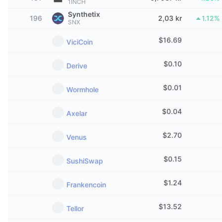
1INCH
Trendande
Krypto-ETF:er
Synthetix
Skola
CMC MCP
196
2,03 kr
1.12%
SNX
Nytt
Bitcoin ETF:er
x402
$
16.69
Nyheter
ViciCoin
Krypto
Ethereum ETF:er
$
0.10
Akademi
Derive
Politik
Teknisk analys
$
0.01
Analys
Wormhole
Sport
RSI
$
0.04
Videor
Axelar
Finans
MACD
$
2.70
Ordlista
Venus
Teknik
$
0.15
SushiSwap
Derivat
Kampanjer
NFT
$
1.24
Frankencoin
Översikt
Airdrops
Övergripande NFT-statistik
$
13.52
Tellor
Likvidationer
Diamantbelöningar