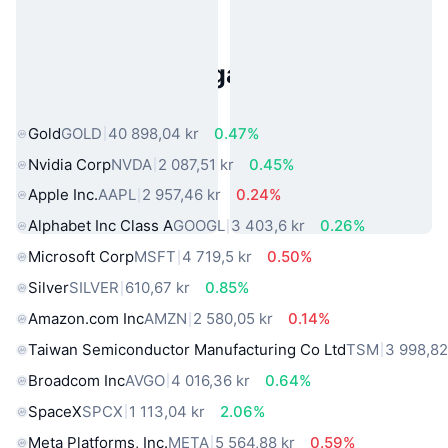
Populära tillgångar från den
verkliga världen
Gold
GOLD
40 898,04 kr
0.47%
Nvidia Corp
NVDA
2 087,51 kr
0.45%
Apple Inc.
AAPL
2 957,46 kr
0.24%
Alphabet Inc Class A
GOOGL
3 403,6 kr
0.26%
Microsoft Corp
MSFT
4 719,5 kr
0.50%
Silver
SILVER
610,67 kr
0.85%
Amazon.com Inc
AMZN
2 580,05 kr
0.14%
Taiwan Semiconductor Manufacturing Co Ltd
TSM
3 998,82
Broadcom Inc
AVGO
4 016,36 kr
0.64%
SpaceX
SPCX
1 113,04 kr
2.06%
Meta Platforms, Inc.
META
5 564,88 kr
0.59%