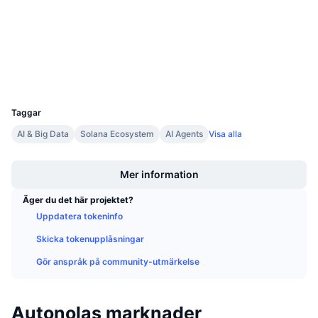
Kommande försäljningar
etherscan.io
Finansieringsräntor
Explorers
Lär dig och tjäna
Wallets
Kalendrar
UCID
28458
ICO-kalender
Taggar
AI & Big Data
Solana Ecosystem
AI Agents
Visa alla
Händelsekalender
Boost
Mer information
Äger du det här projektet?
Uppdatera tokeninfo
Skicka tokenupplåsningar
Gör anspråk på community-utmärkelse
Autonolas marknader