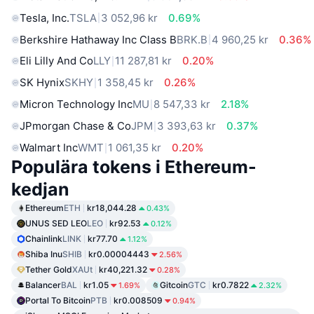
Tesla, Inc.
TSLA
3 052,96 kr
0.69%
Berkshire Hathaway Inc Class B
BRK.B
4 960,25 kr
0.36%
Eli Lilly And Co
LLY
11 287,81 kr
0.20%
SK Hynix
SKHY
1 358,45 kr
0.26%
Micron Technology Inc
MU
8 547,33 kr
2.18%
JPmorgan Chase & Co
JPM
3 393,63 kr
0.37%
Walmart Inc
WMT
1 061,35 kr
0.20%
Populära tokens i Ethereum-
kedjan
Ethereum
ETH
kr18,044.28
0.43%
UNUS SED LEO
LEO
kr92.53
0.12%
Chainlink
LINK
kr77.70
1.12%
Shiba Inu
SHIB
kr0.00004443
2.56%
Tether Gold
XAUt
kr40,221.32
0.28%
Balancer
BAL
kr1.05
Gitcoin
GTC
kr0.7822
1.69%
2.32%
Portal To Bitcoin
PTB
kr0.008509
0.94%