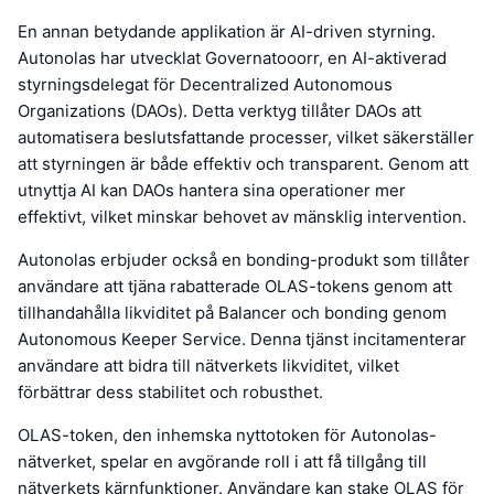
En annan betydande applikation är AI-driven styrning.
Autonolas har utvecklat Governatooorr, en AI-aktiverad
styrningsdelegat för Decentralized Autonomous
Organizations (DAOs). Detta verktyg tillåter DAOs att
automatisera beslutsfattande processer, vilket säkerställer
att styrningen är både effektiv och transparent. Genom att
utnyttja AI kan DAOs hantera sina operationer mer
effektivt, vilket minskar behovet av mänsklig intervention.
Autonolas erbjuder också en bonding-produkt som tillåter
användare att tjäna rabatterade OLAS-tokens genom att
tillhandahålla likviditet på Balancer och bonding genom
Autonomous Keeper Service. Denna tjänst incitamenterar
användare att bidra till nätverkets likviditet, vilket
förbättrar dess stabilitet och robusthet.
OLAS-token, den inhemska nyttotoken för Autonolas-
nätverket, spelar en avgörande roll i att få tillgång till
nätverkets kärnfunktioner. Användare kan stake OLAS för