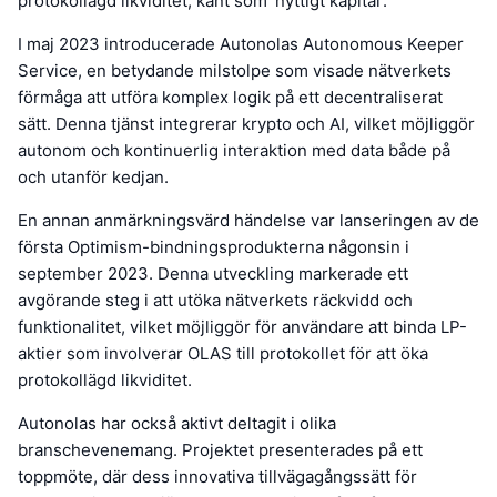
protokollägd likviditet, känt som 'nyttigt kapital'.
I maj 2023 introducerade Autonolas Autonomous Keeper
Service, en betydande milstolpe som visade nätverkets
förmåga att utföra komplex logik på ett decentraliserat
sätt. Denna tjänst integrerar krypto och AI, vilket möjliggör
autonom och kontinuerlig interaktion med data både på
och utanför kedjan.
En annan anmärkningsvärd händelse var lanseringen av de
första Optimism-bindningsprodukterna någonsin i
september 2023. Denna utveckling markerade ett
avgörande steg i att utöka nätverkets räckvidd och
funktionalitet, vilket möjliggör för användare att binda LP-
aktier som involverar OLAS till protokollet för att öka
protokollägd likviditet.
Autonolas har också aktivt deltagit i olika
branschevenemang. Projektet presenterades på ett
toppmöte, där dess innovativa tillvägagångssätt för