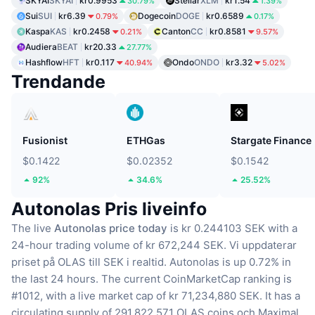
SKYAI
SKYAI
kr0.9953
Stellar
XLM
kr1.54
30.79%
1.39%
Sui
SUI
kr6.39
Dogecoin
DOGE
kr0.6589
0.79%
0.17%
Kaspa
KAS
kr0.2458
Canton
CC
kr0.8581
0.21%
9.57%
Audiera
BEAT
kr20.33
27.77%
Hashflow
HFT
kr0.117
Ondo
ONDO
kr3.32
40.94%
5.02%
Trendande
Fusionist
ETHGas
Stargate Finance
$0.1422
$0.02352
$0.1542
92%
34.6%
25.52%
Autonolas Pris liveinfo
The live
Autonolas price today
is kr 0.244103 SEK with a
24-hour trading volume of kr 672,244 SEK.
Vi uppdaterar
priset på OLAS till SEK i realtid.
Autonolas is up 0.72% in
the last 24 hours.
The current CoinMarketCap ranking is
#1012, with a live market cap of kr 71,234,880 SEK.
It has a
circulating supply of 291,822,571 OLAS coins
och Maximal