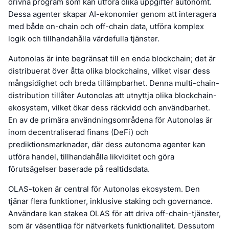
drivna program som kan utföra olika uppgifter autonomt.
Dessa agenter skapar AI-ekonomier genom att interagera
med både on-chain och off-chain data, utföra komplex
logik och tillhandahålla värdefulla tjänster.
Autonolas är inte begränsat till en enda blockchain; det är
distribuerat över åtta olika blockchains, vilket visar dess
mångsidighet och breda tillämpbarhet. Denna multi-chain-
distribution tillåter Autonolas att utnyttja olika blockchain-
ekosystem, vilket ökar dess räckvidd och användbarhet.
En av de primära användningsområdena för Autonolas är
inom decentraliserad finans (DeFi) och
prediktionsmarknader, där dess autonoma agenter kan
utföra handel, tillhandahålla likviditet och göra
förutsägelser baserade på realtidsdata.
OLAS-token är central för Autonolas ekosystem. Den
tjänar flera funktioner, inklusive staking och governance.
Användare kan stakea OLAS för att driva off-chain-tjänster,
som är väsentliga för nätverkets funktionalitet. Dessutom