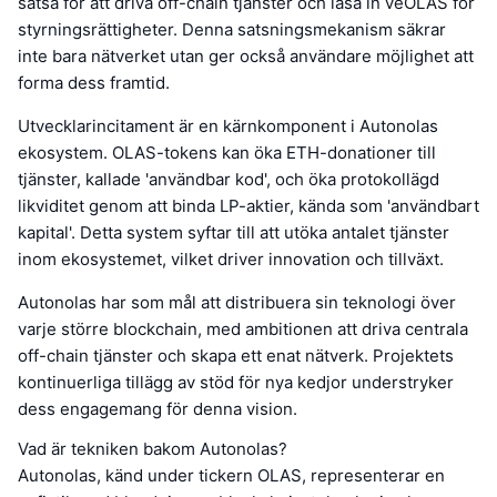
satsa för att driva off-chain tjänster och låsa in veOLAS för
styrningsrättigheter. Denna satsningsmekanism säkrar
inte bara nätverket utan ger också användare möjlighet att
forma dess framtid.
Utvecklarincitament är en kärnkomponent i Autonolas
ekosystem. OLAS-tokens kan öka ETH-donationer till
tjänster, kallade 'användbar kod', och öka protokollägd
likviditet genom att binda LP-aktier, kända som 'användbart
kapital'. Detta system syftar till att utöka antalet tjänster
inom ekosystemet, vilket driver innovation och tillväxt.
Autonolas har som mål att distribuera sin teknologi över
varje större blockchain, med ambitionen att driva centrala
off-chain tjänster och skapa ett enat nätverk. Projektets
kontinuerliga tillägg av stöd för nya kedjor understryker
dess engagemang för denna vision.
Vad är tekniken bakom Autonolas?
Autonolas, känd under tickern OLAS, representerar en