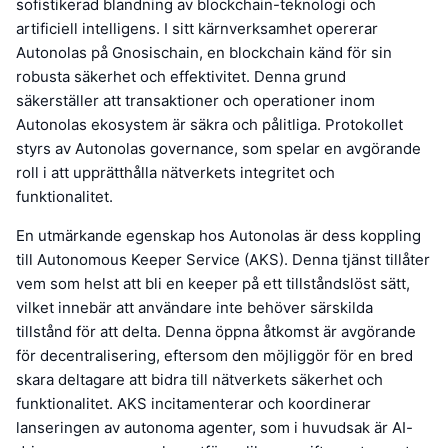
sofistikerad blandning av blockchain-teknologi och
artificiell intelligens. I sitt kärnverksamhet opererar
Autonolas på Gnosischain, en blockchain känd för sin
robusta säkerhet och effektivitet. Denna grund
säkerställer att transaktioner och operationer inom
Autonolas ekosystem är säkra och pålitliga. Protokollet
styrs av Autonolas governance, som spelar en avgörande
roll i att upprätthålla nätverkets integritet och
funktionalitet.
En utmärkande egenskap hos Autonolas är dess koppling
till Autonomous Keeper Service (AKS). Denna tjänst tillåter
vem som helst att bli en keeper på ett tillståndslöst sätt,
vilket innebär att användare inte behöver särskilda
tillstånd för att delta. Denna öppna åtkomst är avgörande
för decentralisering, eftersom den möjliggör för en bred
skara deltagare att bidra till nätverkets säkerhet och
funktionalitet. AKS incitamenterar och koordinerar
lanseringen av autonoma agenter, som i huvudsak är AI-