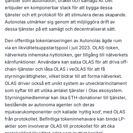
tjänster som automation, orakel och samägd AI. Det
erbjuder en komponerbar stack för att bygga dessa
tjänster och ett protokoll för att stimulera deras skapande.
Autonolas utmärker sig genom att möjliggöra drift av
dessa tjänster på ett samägt och decentraliserat sätt.
Den offentliga tokenlanseringen av Autonolas ägde rum
via en likviditetsuppstartspool i juli 2023. OLAS-token,
nätverkets inhemska nyttotoken, ger tillgång till nätverkets
kärnfunktioner. Användare kan satsa OLAS för att driva off-
chain-tjänster och låsa OLAS i veOLAS för att få
styrningsrättigheter, vilket bidrar till att forma nätverket.
OLAS driver också ett unikt system av utvecklarincitament
som syftar till att utöka antalet tjänster i Olas ekosystem.
Styrningsmedlemmar kan öka ETH-donationer till tjänster,
bestående av autonoma agenter och deras
mjukvarukomponenter och kallade 'nyttig kod', med OLAS
från protokollet. Befintliga tokeninnehavare kan binda LP-
aktier som involverar OLAS till protokollet för att öka