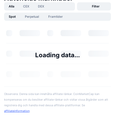
Alla
CEX
DEX
Filter
Spot
Perpetual
Framtider
Loading data...
Observera: Denna sida kan innehålla affiliate-länkar. CoinMarketCap kan
kompenseras om du besöker affiliate-länkar och vidtar vissa åtgärder som att
registrera dig och handla med dessa affiliate-plattformar. Se
affiliateinformation
.