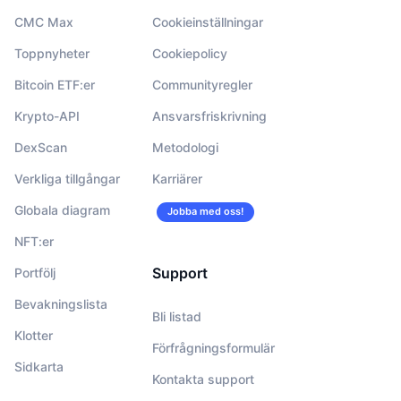
CMC Max
Cookieinställningar
Toppnyheter
Cookiepolicy
Bitcoin ETF:er
Communityregler
Krypto-API
Ansvarsfriskrivning
DexScan
Metodologi
Verkliga tillgångar
Karriärer
Globala diagram
Jobba med oss!
NFT:er
Support
Portfölj
Bevakningslista
Bli listad
Klotter
Förfrågningsformulär
Sidkarta
Kontakta support