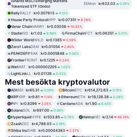
iShares MSCI Emerging Markets
EEMon
kr633.03
0.05%
Tokenized ETF (Ondo)
Rally
RALLY
kr0.007613
4.15%
House Party Protocol
HPP
kr0.07351
8.29%
Vanar Chain
VANRY
kr0.03036
10.92%
Stader
SD
kr1.03
FirmaChain
FCT
kr0.06351
8.98%
0.01%
Wilder World
WILD
kr0.1385
0.59%
Zero1 Labs
DEAI
kr0.01054
2.80%
PEAKDEFI
PEAK
kr0.0005848
0.06%
Frontier
FRONT
kr0.1225
0.24%
Wat
WAT
kr0.000002205
1.02%
LightLink
LL
kr0.01129
0.43%
Mest besökta kryptovalutor
ADI
ADI
kr65.31
Bitcoin
BTC
kr614,272.63
0.09%
0.15%
XRP
XRP
kr9.81
Ethereum
ETH
kr18,128.38
1.14%
0.26%
Pi
PI
kr0.8296
Cardano
ADA
kr1.90
3.05%
6.43%
Solana
SOL
kr697.00
0.06%
Hyperliquid
HYPE
kr533.85
Heima
HEI
kr2.14
0.76%
49.74%
Zcash
ZEC
kr4,788.03
0.19%
Shiba Inu
SHIB
kr0.00004383
2.57%