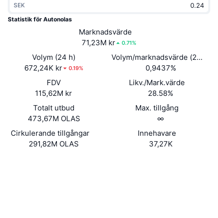
SEK
Trendande
Krypto-ETF:er
Skola
CMC MCP
Statistik för Autonolas
Nytt
Marknadsvärde
Bitcoin ETF:er
x402
Nyheter
71,23M kr
0.71%
Krypto
Ethereum ETF:er
Volym (24 h)
Volym/marknadsvärde (24h)
Akademi
672,24K kr
0,9437%
0.19%
Politik
FDV
Likv./Mark.värde
Teknisk analys
Analys
115,62M kr
28.58%
Sport
Totalt utbud
Max. tillgång
RSI
Videor
473,67M OLAS
∞
Finans
MACD
Cirkulerande tillgångar
Innehavare
Ordlista
291,82M OLAS
37,27K
Teknik
Webbplats
Website
Whitepaper
Derivat
Kampanjer
Sociala medier
NFT
Översikt
Airdrops
0x0001...e45cb0
Kontrakt
Övergripande NFT-statistik
Likvidationer
4.5
Diamantbelöningar
Betyg (CertiK)