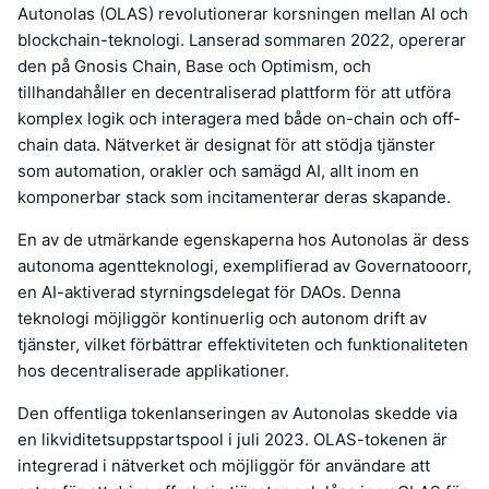
Autonolas (OLAS) revolutionerar korsningen mellan AI och
blockchain-teknologi. Lanserad sommaren 2022, opererar
den på Gnosis Chain, Base och Optimism, och
tillhandahåller en decentraliserad plattform för att utföra
komplex logik och interagera med både on-chain och off-
chain data. Nätverket är designat för att stödja tjänster
som automation, orakler och samägd AI, allt inom en
komponerbar stack som incitamenterar deras skapande.
En av de utmärkande egenskaperna hos Autonolas är dess
autonoma agentteknologi, exemplifierad av Governatooorr,
en AI-aktiverad styrningsdelegat för DAOs. Denna
teknologi möjliggör kontinuerlig och autonom drift av
tjänster, vilket förbättrar effektiviteten och funktionaliteten
hos decentraliserade applikationer.
Den offentliga tokenlanseringen av Autonolas skedde via
en likviditetsuppstartspool i juli 2023. OLAS-tokenen är
integrerad i nätverket och möjliggör för användare att