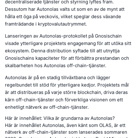
decentraliserade tjänster och styrning lyftes fram.
Dessutom har Autonolas valts ut som en av de mynt att
hålla ett öga på veckovis, vilket speglar dess växande
framträdande i kryptovalutautrymmet.
Lanseringen av Autonolas-protokollet på Gnosischain
visade ytterligare projektets engagemang för att utöka sitt
ekosystem. Denna distribution syftade till att utnyttja
Gnosischains kapaciteter för att förbättra prestandan och
skalbarheten hos Autonolas off-chain-tjänster.
Autonolas är på en stadig tillväxtbana och lägger
regelbundet till stöd för ytterligare kedjor. Projektets mål
är att distribueras på varje större blockchain, driva deras
kärn off-chain-tjänster och förverkliga visionen om ett
enhetligt nätverk av off-chain-tjänster.
Här är innehållet: Vilka är grundarna av Autonolas?
Här är innehållet Autonolas, även känt som OLAS, är ett
nätverk av off-chain-tjänster som lanserades sommaren