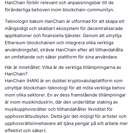
HanChain förblir relevant och anpassningsbar till de
föränderliga behoven inom blockchain-communityn.
Teknologin bakom HanChain är utformad för att skapa ett
mångsidigt och skalbart ekosystem för decentraliserade
applikationer och finansiella tjänster. Genom att utnyttja
Ethereum-blockchainen och integrera olika verkliga
användningsfall, strävar HanChain efter att tillhandahålla
en omfattande och säker plattform för sina användare.
Här är innehållet: Vilka är de verkliga tillämpningarna av
HanChain?
HanChain (HAN) är en dubbel kryptovalutaplattform som
utnyttjar blockchain-teknologi för att möta verkliga behov
inom olika sektorer. En av dess framstående tillämpningar
är inom musikindustrin, där den underlättar staking av
musikupphovsrätter och tillhandahåller likviditet för
upphovsrättsutbyten. Detta gör det möjligt för artister och
upphovsrättsinnehavare att tjäna pengar på sitt arbete mer
effektivt och säkert.