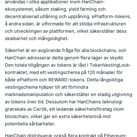
användas i olika applikationer inom HanChain-
ekosystemet, såsom staking, yield farming och
decentraliserad utlåning och upplåning. ePlatform-tokens,
å andra sidan, är utformade för att stödja infrastrukturen
och utvecklingen av plattformen, vilket säkerställer dess
skalbarhet och mångsidighet.
Säkerhet är en avgörande fråga för alla blockchains, och
HanChain adresserar detta genom flera lager av skydd.
Den totala tillgången av tokens är låst i TokenVestingLock-
kontraktet, med ett vestingschema på 120 månader för
både ePlatform och REWARD-tokens. Detta långsiktiga
vestingschema hjälper till att förhindra
marknadsmanipulation och säkerställer en stadig utgivning
av tokens över tid. Dessutom har HanChains teknologi
granskats av Certik, ett ledande säkerhetsföretag inom
blockchain, vilket ger en extra säkerhetsnivå mot
potentiella sårbarheter.
HanChain distribuerar också flera kontrakt på Ethereum-