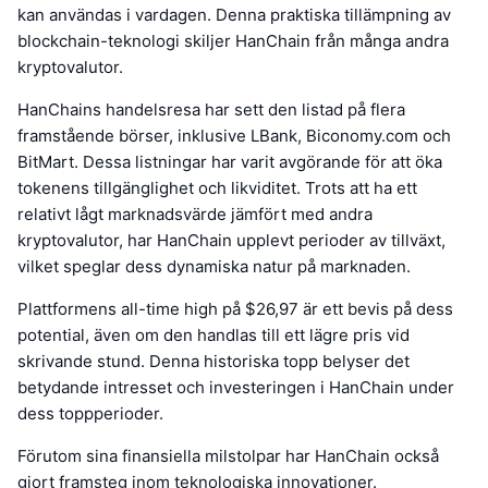
kan användas i vardagen. Denna praktiska tillämpning av
blockchain-teknologi skiljer HanChain från många andra
kryptovalutor.
HanChains handelsresa har sett den listad på flera
framstående börser, inklusive LBank, Biconomy.com och
BitMart. Dessa listningar har varit avgörande för att öka
tokenens tillgänglighet och likviditet. Trots att ha ett
relativt lågt marknadsvärde jämfört med andra
kryptovalutor, har HanChain upplevt perioder av tillväxt,
vilket speglar dess dynamiska natur på marknaden.
Plattformens all-time high på $26,97 är ett bevis på dess
potential, även om den handlas till ett lägre pris vid
skrivande stund. Denna historiska topp belyser det
betydande intresset och investeringen i HanChain under
dess toppperioder.
Förutom sina finansiella milstolpar har HanChain också
gjort framsteg inom teknologiska innovationer.