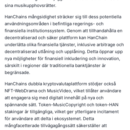
sina musikupphovsrätter.
HanChains mångsidighet sträcker sig till dess potentiella
användningsområden i befintliga regerings- och
finansiella institutionssystem. Genom att tillhandahålla en
decentraliserad och säker plattform kan HanChain
underlätta olika finansiella tjänster, inklusive arbitrage och
decentraliserad utlåning och upplåning. Detta öppnar upp
nya möjligheter för finansiell inkludering och innovation,
särskilt i regioner där traditionella banktjänster är
begränsade.
HanChains dubbla kryptovalutaplattform stödjer också
NFT-WebDrama och MusicVideo, vilket tillåter användare
att engagera sig med digitalt innehåll på nya och
spännande sätt. Token-MusicCopyright och token-HAN
stakingar är tillgängliga, vilket ger ytterligare incitament
för användare att delta i ekosystemet. Detta
mångfacetterade tillvägagångssätt säkerställer att