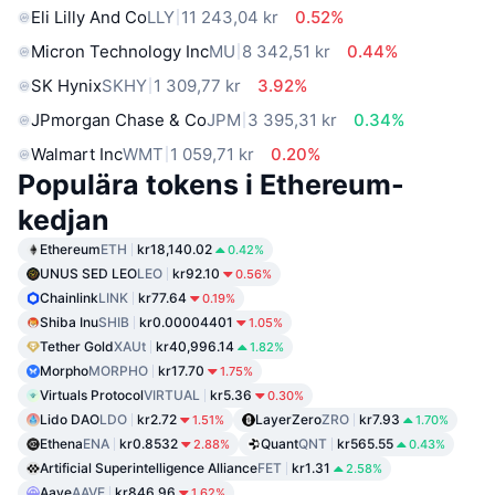
Eli Lilly And Co
LLY
11 243,04 kr
0.52%
Micron Technology Inc
MU
8 342,51 kr
0.44%
SK Hynix
SKHY
1 309,77 kr
3.92%
JPmorgan Chase & Co
JPM
3 395,31 kr
0.34%
Walmart Inc
WMT
1 059,71 kr
0.20%
Populära tokens i Ethereum-
kedjan
Ethereum
ETH
kr18,140.02
0.42%
UNUS SED LEO
LEO
kr92.10
0.56%
Chainlink
LINK
kr77.64
0.19%
Shiba Inu
SHIB
kr0.00004401
1.05%
Tether Gold
XAUt
kr40,996.14
1.82%
Morpho
MORPHO
kr17.70
1.75%
Virtuals Protocol
VIRTUAL
kr5.36
0.30%
Lido DAO
LDO
kr2.72
LayerZero
ZRO
kr7.93
1.51%
1.70%
Ethena
ENA
kr0.8532
Quant
QNT
kr565.55
2.88%
0.43%
Artificial Superintelligence Alliance
FET
kr1.31
2.58%
Aave
AAVE
kr846.96
1.62%