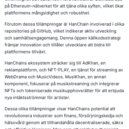
på Ethereum-nätverket för att tjäna olika syften, vilket ökar
plattformens mångsidighet och robusthet.
Förutom dessa tillämpningar är HanChain involverad i olika
repositories på GitHub, vilket indikerar aktiv utveckling
och samhällsengagemang. Denna öppen källkodsstrategi
främjar innovation och tillåter utvecklare att bidra till
plattformens tillväxt.
HanChains ekosystem sträcker sig till AdKhan, en
reklamplattform, och NFT-PLAY, en tjänst för streaming av
WebDrama och MusicVideos. MusiKhan, en annan
komponent, fokuserar på musikstreaming och integrerar
NFTs och tokeniserade musikupphovsrätter för att erbjuda
nya intäktsströmmar för artister.
Dessa olika tillämpningar visar HanChains potential att
revolutionera industrier som finans, försörjningskedja och
hälsovård genom att tillhandahålla decentraliserade, säkra