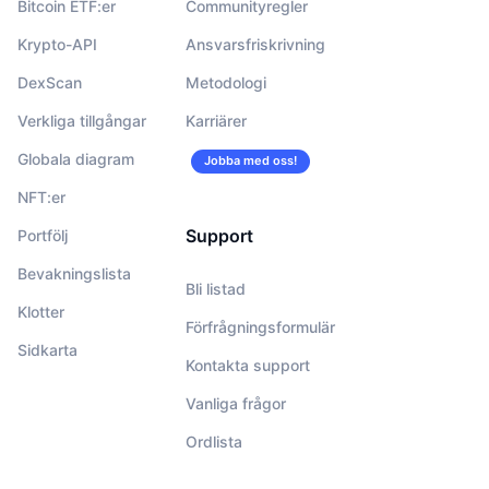
Bitcoin ETF:er
Communityregler
Krypto-API
Ansvarsfriskrivning
DexScan
Metodologi
Verkliga tillgångar
Karriärer
Globala diagram
Jobba med oss!
NFT:er
Support
Portfölj
Bevakningslista
Bli listad
Klotter
Förfrågningsformulär
Sidkarta
Kontakta support
Vanliga frågor
Ordlista