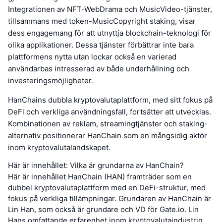
Integrationen av NFT-WebDrama och MusicVideo-tjänster,
tillsammans med token-MusicCopyright staking, visar
dess engagemang för att utnyttja blockchain-teknologi för
olika applikationer. Dessa tjänster förbättrar inte bara
plattformens nytta utan lockar också en varierad
användarbas intresserad av både underhållning och
investeringsmöjligheter.
HanChains dubbla kryptovalutaplattform, med sitt fokus på
DeFi och verkliga användningsfall, fortsätter att utvecklas.
Kombinationen av reklam, streamingtjänster och staking-
alternativ positionerar HanChain som en mångsidig aktör
inom kryptovalutalandskapet.
Här är innehållet: Vilka är grundarna av HanChain?
Här är innehållet HanChain (HAN) framträder som en
dubbel kryptovalutaplattform med en DeFi-struktur, med
fokus på verkliga tillämpningar. Grundaren av HanChain är
Lin Han, som också är grundare och VD för Gate.io. Lin
Hans omfattande erfarenhet inom kryptovalutaindustrin