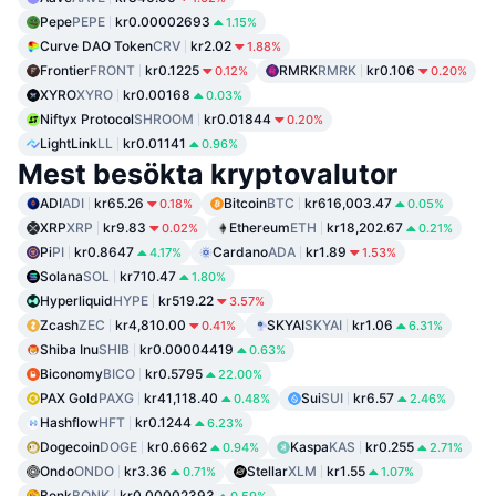
Pepe
PEPE
kr0.00002693
1.15%
Curve DAO Token
CRV
kr2.02
1.88%
Frontier
FRONT
kr0.1225
RMRK
RMRK
kr0.106
0.12%
0.20%
XYRO
XYRO
kr0.00168
0.03%
Niftyx Protocol
SHROOM
kr0.01844
0.20%
LightLink
LL
kr0.01141
0.96%
Mest besökta kryptovalutor
ADI
ADI
kr65.26
Bitcoin
BTC
kr616,003.47
0.18%
0.05%
XRP
XRP
kr9.83
Ethereum
ETH
kr18,202.67
0.02%
0.21%
Pi
PI
kr0.8647
Cardano
ADA
kr1.89
4.17%
1.53%
Solana
SOL
kr710.47
1.80%
Hyperliquid
HYPE
kr519.22
3.57%
Zcash
ZEC
kr4,810.00
SKYAI
SKYAI
kr1.06
0.41%
6.31%
Shiba Inu
SHIB
kr0.00004419
0.63%
Biconomy
BICO
kr0.5795
22.00%
PAX Gold
PAXG
kr41,118.40
Sui
SUI
kr6.57
0.48%
2.46%
Hashflow
HFT
kr0.1244
6.23%
Dogecoin
DOGE
kr0.6662
Kaspa
KAS
kr0.255
0.94%
2.71%
Ondo
ONDO
kr3.36
Stellar
XLM
kr1.55
0.71%
1.07%
Bonk
BONK
kr0.00002393
0.59%