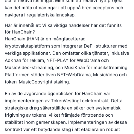
och effektiva lösningar. Men som ett relativt nytt projekt
kan det möta utmaningar i att uppnå bred acceptans och
navigera i regulatoriska landskap.
Här är innehållet: Vilka viktiga händelser har det funnits
för HanChain?
HanChain (HAN) är en mångfacetterad
kryptovalutaplattform som integrerar DeFi-strukturer med
verkliga applikationer. Den omfattar olika tjänster, inklusive
AdKhan för reklam, NFT-PLAY för WebDrama och
MusicVideo-streaming, och MusiKhan för musikstreaming.
Plattformen stöder även NFT-WebDrama, MusicVideo och
token-MusicCopyright staking.
En av de avgörande ögonblicken för HanChain var
implementeringen av TokenVestingLock-kontrakt. Detta
strategiska drag säkerställde en säker och systematisk
frigivning av tokens, vilket främjade förtroende och
stabilitet inom gemenskapen. Implementeringen av dessa
kontrakt var ett betydande steg i att etablera en robust