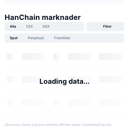
HanChain marknader
Alla
CEX
DEX
Filter
Spot
Perpetual
Framtider
Loading data...
Observera: Denna sida kan innehålla affiliate-länkar. CoinMarketCap kan