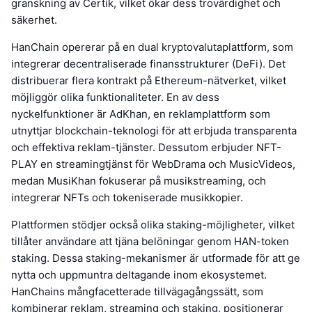
granskning av Certik, vilket ökar dess trovärdighet och
säkerhet.
HanChain opererar på en dual kryptovalutaplattform, som
integrerar decentraliserade finansstrukturer (DeFi). Det
distribuerar flera kontrakt på Ethereum-nätverket, vilket
möjliggör olika funktionaliteter. En av dess
nyckelfunktioner är AdKhan, en reklamplattform som
utnyttjar blockchain-teknologi för att erbjuda transparenta
och effektiva reklam-tjänster. Dessutom erbjuder NFT-
PLAY en streamingtjänst för WebDrama och MusicVideos,
medan MusiKhan fokuserar på musikstreaming, och
integrerar NFTs och tokeniserade musikkopier.
Plattformen stödjer också olika staking-möjligheter, vilket
tillåter användare att tjäna belöningar genom HAN-token
staking. Dessa staking-mekanismer är utformade för att ge
nytta och uppmuntra deltagande inom ekosystemet.
HanChains mångfacetterade tillvägagångssätt, som
kombinerar reklam, streaming och staking, positionerar