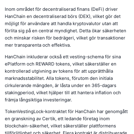
Inom området för decentraliserad finans (DeFi) driver
HanChain en decentraliserad börs (DEX), vilket gör det
möjligt för användare att handla kryptovalutor utan att
förlita sig på en central myndighet. Detta ökar säkerheten
och minskar risken för bedrägeri, vilket gör transaktioner
mer transparenta och effektiva.
HanChain inkluderar också ett vesting-schema för sina
ePlatform och REWARD tokens, vilket säkerställer en
kontrollerad utgivning av tokens för att upprätthålla
marknadsstabilitet. Alla tokens, förutom den initiala
cirkulerande mängden, är låsta under en 365-dagars
stakingperiod, vilket hjälper till att hantera inflation och
främja långsiktiga investeringar.
TokenVestingLock-kontraktet för HanChain har genomgått
en granskning av Certik, ett ledande företag inom
blockchain-säkerhet, vilket säkerställer plattformens
tillförlitlighet och säkerhet. Flera kontrakt är distribuerade