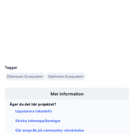
Kontrakt
Kommande försäljningar
Finansieringsräntor
Lär dig och tjäna
3.6
Betyg (CertiK)
Audits
Kalendrar
etherscan.io
Explorers
ICO-kalender
Wallets
UCID
Händelsekalender
23146
Taggar
Ethereum Ecosystem
Optimism Ecosystem
Boost
Mer information
Äger du det här projektet?
Uppdatera tokeninfo
Skicka tokenupplåsningar
Gör anspråk på community-utmärkelse