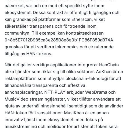
nätverket, var och en med ett specifikt syfte inom
ekosystemet. Dessa kontrakt är offentligt tillgängliga och
kan granskas på plattformar som Etherscan, vilket
säkerställer transparens och förtroende inom
communityn. Till exempel kan kontraktsadressen
0x8b5E7012B985ca3e285B8e8e3b1FC86F859aB74A
granskas för att verifiera tokenomics och cirkulerande
tillgång av HAN-tokens.
När det gäller verkliga applikationer integrerar HanChain
olika tjänster som riktar sig till olika sektorer. AdKhan är en
reklamplattform som utnyttjar blockchain-teknologi för att
tillhandahålla transparenta och effektiva
annonsplaceringar. NFT-PLAY erbjuder WebDrama och
MusicVideo streamingtjänster, vilket tillåter användare att
njuta av underhållningsinnehåll samtidigt som de använder
HAN-token för transaktioner. MusiKhan är en annan
innovativ tjänst inom ekosystemet, med fokus på
musikstreaming och möjliggör för artister att tokenisera