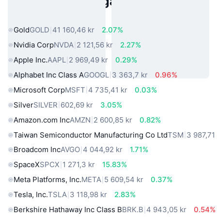
Populära tillgångar från den
verkliga världen
Gold
GOLD
41 160,46 kr
2.07%
Nvidia Corp
NVDA
2 121,56 kr
2.27%
Apple Inc.
AAPL
2 969,49 kr
0.29%
Alphabet Inc Class A
GOOGL
3 363,7 kr
0.96%
Microsoft Corp
MSFT
4 735,41 kr
0.03%
Silver
SILVER
602,69 kr
3.05%
Amazon.com Inc
AMZN
2 600,85 kr
0.82%
Taiwan Semiconductor Manufacturing Co Ltd
TSM
3 987,71
Broadcom Inc
AVGO
4 044,92 kr
1.71%
SpaceX
SPCX
1 271,3 kr
15.83%
Meta Platforms, Inc.
META
5 609,54 kr
0.37%
Tesla, Inc.
TSLA
3 118,98 kr
2.83%
Berkshire Hathaway Inc Class B
BRK.B
4 943,05 kr
0.54%