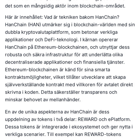
det som en mångsidig aktör inom blockchain-området.
Här är innehållet: Vad är tekniken bakom HanChain?
HanChain (HAN) utmärker sig i blockchain-världen med sin
dubbla kryptovalutaplattform, som betonar verkliga
applikationer och DeFi-teknologi. I kärnan opererar
HanChain på Ethereum-blockchainen, och utnyttjar dess
robusta och säkra infrastruktur för att underlätta olika
decentraliserade applikationer och finansiella tjänster.
Ethereum-blockchainen är känd för sina smarta
kontraktsmöjligheter, vilket tillåter utvecklare att skapa
självverkställande kontrakt med villkoren för avtalet direkt
skrivna i koden. Detta säkerställer transparens och
minskar behovet av mellanhänder.
En av de unika aspekterna av HanChain är dess
uppdelning av tokens i två delar: REWARD och ePlatform.
Dessa tokens är integrerade i ekosystemet och ger nytta i
verkliga scenarier. Till exempel kan REWARD-tokens