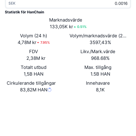
SEK
Trendande
Krypto-ETF:er
Skola
CMC MCP
Statistik för HanChain
Nytt
Marknadsvärde
Bitcoin ETF:er
x402
Nyheter
133,05K kr
0.51%
Krypto
Ethereum ETF:er
Volym (24 h)
Volym/marknadsvärde (24h)
Akademi
4,78M kr
3597,43%
7.95%
Politik
FDV
Likv./Mark.värde
Teknisk analys
Analys
2,38M kr
968.68%
Sport
Totalt utbud
Max. tillgång
RSI
Videor
1,5B HAN
1.5B HAN
Finans
MACD
Cirkulerande tillgångar
Innehavare
Ordlista
83,82M HAN
8,1K
Teknik
Website
Whitepaper
Derivat
Kampanjer
Webbplats
NFT
Översikt
Airdrops
Sociala medier
Övergripande NFT-statistik
Likvidationer
Diamantbelöningar
0x0c90...86511f