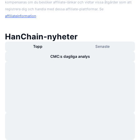
kompenseras om du besöker affiliate-länkar och vidtar vissa åtgärder som att
registrera dig och handla med dessa affiliate-plattformar. Se
affiliateinformation
.
HanChain-nyheter
Topp
Senaste
CMC:s dagliga analys