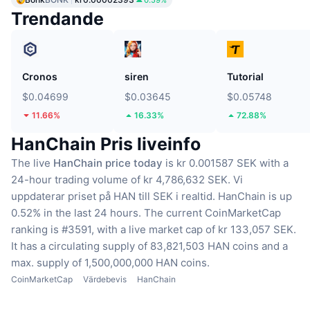
Trendande
Cronos
siren
Tutorial
$0.04699
$0.03645
$0.05748
11.66%
16.33%
72.88%
HanChain Pris liveinfo
The live
HanChain price today
is kr 0.001587 SEK with a
24-hour trading volume of kr 4,786,632 SEK.
Vi
uppdaterar priset på HAN till SEK i realtid.
HanChain is up
0.52% in the last 24 hours.
The current CoinMarketCap
ranking is #3591, with a live market cap of kr 133,057 SEK.
It has a circulating supply of 83,821,503 HAN coins
and a
max. supply of 1,500,000,000 HAN coins.
CoinMarketCap
Värdebevis
HanChain