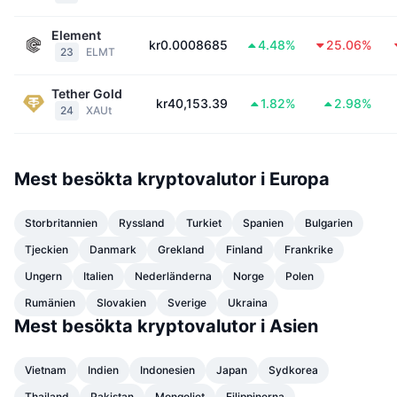
Element
kr0.0008685
4.48%
25.06%
23
ELMT
Tether Gold
kr40,153.39
1.82%
2.98%
24
XAUt
Mest besökta kryptovalutor i Europa
Storbritannien
Ryssland
Turkiet
Spanien
Bulgarien
Tjeckien
Danmark
Grekland
Finland
Frankrike
Ungern
Italien
Nederländerna
Norge
Polen
Rumänien
Slovakien
Sverige
Ukraina
Mest besökta kryptovalutor i Asien
Vietnam
Indien
Indonesien
Japan
Sydkorea
Thailand
Pakistan
Mongoliet
Filippinerna