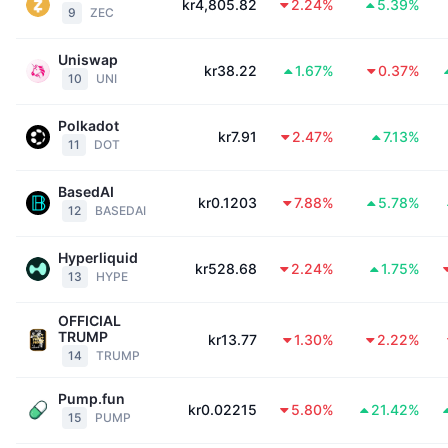
kr4,805.82
2.24%
5.39%
9
ZEC
Trendande
Krypto-ETF:er
Skola
CMC MCP
Uniswap
Nytt
Bitcoin ETF:er
kr38.22
1.67%
0.37%
10
UNI
x402
Nyheter
Krypto
Ethereum ETF:er
Polkadot
Akademi
kr7.91
2.47%
7.13%
11
DOT
Politik
Teknisk analys
Analys
BasedAI
kr0.1203
7.88%
5.78%
Sport
12
BASEDAI
RSI
Videor
Finans
Hyperliquid
kr528.68
2.24%
1.75%
MACD
Ordlista
13
HYPE
Teknik
OFFICIAL
Derivat
Kampanjer
TRUMP
kr13.77
1.30%
2.22%
14
TRUMP
NFT
Översikt
Airdrops
Pump.fun
kr0.02215
5.80%
21.42%
Övergripande NFT-statistik
15
PUMP
Likvidationer
Diamantbelöningar