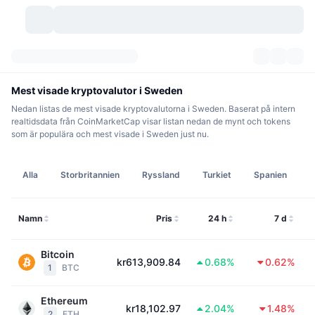
Kryptovalutor
Instrumentpaneler
Kryptovalutor
Mest visade kryptovalutor i Sweden
Nedan listas de mest visade kryptovalutorna i Sweden. Baserat på intern
DexScan
Marknader
Rankningar
realtidsdata från CoinMarketCap visar listan nedan de mynt och tokens
som är populära och mest visade i Sweden just nu.
Signaler
Börser
Kategorier
New
Marknadsöversikt
Alla
Storbritannien
Ryssland
Turkiet
Spanien
B
Trendar
Community
Historiska ögonblicksbilder
Spotmarknad
Centraliserade börser
Ny
Feed
API
Tokenupplåsningar
Antal kryptovalutor
Namn
Spot
Pris
24 h
7 d
Vinnare
Ämnen
Avkastning
Produkter
Bitcoins kassor
Derivat
API
Bitcoin
kr613,909.84
0.68%
0.62%
1
BTC
Meme-utforskare
Lives
Verkliga tillgångar
BNBs kassor
Produkter
Krypto-API
Decentraliserade börser
Ethereum
kr18,102.97
2.04%
1.48%
2
ETH