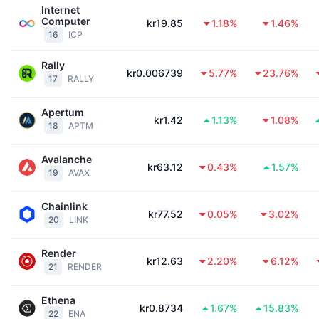
Internet
Kommande försäljningar
Computer
Finansieringsräntor
Lär dig och tjäna
kr19.85
1.18%
1.46%
16
ICP
Rally
Kalendrar
kr0.006739
5.77%
23.76%
17
RALLY
ICO-kalender
Apertum
kr1.42
1.13%
1.08%
18
APTM
Händelsekalender
Avalanche
kr63.12
0.43%
1.57%
19
AVAX
Chainlink
kr77.52
0.05%
3.02%
20
LINK
Render
kr12.63
2.20%
6.12%
21
RENDER
Ethena
kr0.8734
1.67%
15.83%
22
ENA