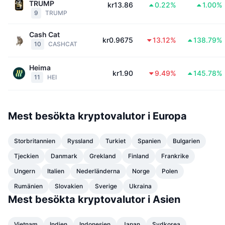
TRUMP
kr13.86
0.22%
1.00%
Trendande
Krypto-ETF:er
9
TRUMP
Skola
CMC MCP
Nytt
Bitcoin ETF:er
Cash Cat
kr0.9675
13.12%
138.79%
x402
Nyheter
10
CASHCAT
Krypto
Ethereum ETF:er
Akademi
Heima
kr1.90
9.49%
145.78%
11
HEI
Politik
Teknisk analys
Analys
Sport
RSI
Videor
Mest besökta kryptovalutor i Europa
Finans
MACD
Ordlista
Storbritannien
Ryssland
Turkiet
Spanien
Bulgarien
Teknik
Tjeckien
Danmark
Grekland
Finland
Frankrike
Derivat
Kampanjer
Ungern
Italien
Nederländerna
Norge
Polen
NFT
Rumänien
Slovakien
Sverige
Ukraina
Översikt
Airdrops
Mest besökta kryptovalutor i Asien
Övergripande NFT-statistik
Likvidationer
Diamantbelöningar
Vietnam
Indien
Indonesien
Japan
Sydkorea