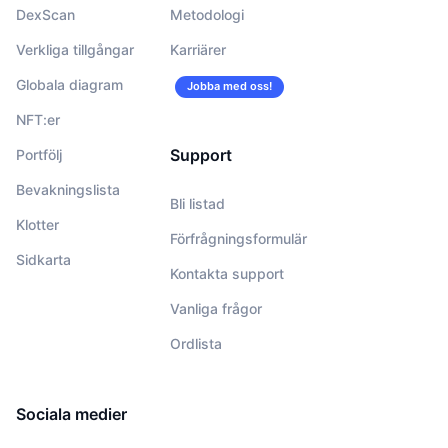
DexScan
Metodologi
Verkliga tillgångar
Karriärer
Globala diagram
Jobba med oss!
NFT:er
Support
Portfölj
Bevakningslista
Bli listad
Klotter
Förfrågningsformulär
Sidkarta
Kontakta support
Vanliga frågor
Ordlista
Sociala medier