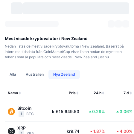
Kryptovalutor
Instrumentpaneler
Kryptovalutor
Mest visade kryptovalutor i New Zealand
Nedan listas de mest visade kryptovalutorna i New Zealand. Baserat på
DexScan
Marknader
Rankningar
intern realtidsdata från CoinMarketCap visar listan nedan de mynt och
tokens som är populära och mest visade i New Zealand just nu.
Signaler
Börser
Kategorier
New
Marknadsöversikt
Alla
Australien
Nya Zeeland
Trendar
Community
Historiska ögonblicksbilder
Spotmarknad
Centraliserade börser
Ny
Feed
API
Tokenupplåsningar
Antal kryptovalutor
Namn
Spot
Pris
24 h
7 d
Vinnare
Ämnen
Avkastning
Produkter
Bitcoins kassor
Derivat
API
Bitcoin
kr615,649.53
0.29%
3.06%
1
BTC
Meme-utforskare
Lives
Verkliga tillgångar
BNBs kassor
Produkter
Krypto-API
Decentraliserade börser
XRP
kr9.74
1.87%
4.00%
2
XRP