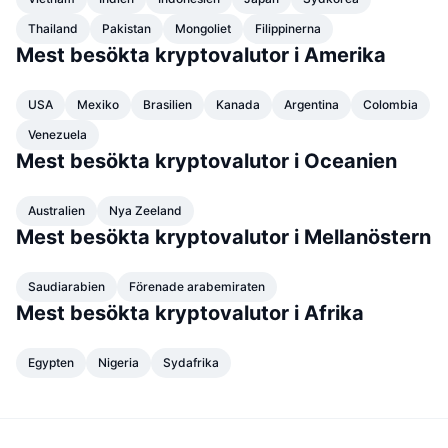
Kommande försäljningar
Thailand
Finansieringsräntor
Pakistan
Mongoliet
Filippinerna
Lär dig och tjäna
Mest besökta kryptovalutor i Amerika
Kalendrar
USA
Mexiko
Brasilien
Kanada
Argentina
Colombia
Venezuela
ICO-kalender
Mest besökta kryptovalutor i Oceanien
Händelsekalender
Australien
Nya Zeeland
Mest besökta kryptovalutor i Mellanöstern
Saudiarabien
Förenade arabemiraten
Mest besökta kryptovalutor i Afrika
Egypten
Nigeria
Sydafrika