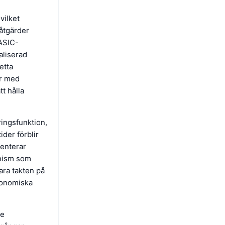
vilket
såtgärder
 ASIC-
aliserad
etta
er med
tt hålla
ingsfunktion,
ider förblir
enterar
anism som
bara takten på
ekonomiska
ve