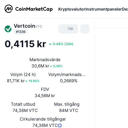
Kryptovalutor
Instrumentpaneler
De
Vertcoin
VTC
15K
#1336
0,4115 kr
0.48%
(
24h
)
Marknadsvärde
30,6M kr
0.48%
Volym (24 h)
Volym/marknadsvärde (24h)
81,71K kr
0,2669%
19.95%
FDV
34,56M kr
Totalt utbud
Max. tillgång
74,36M VTC
84M VTC
Cirkulerande tillgångar
74,36M VTC