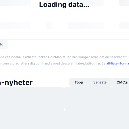
Loading data...
edd
da kan innehålla affiliate-länkar. CoinMarketCap kan kompenseras om du besöker affil
er som att registrera dig och handla med dessa affiliate-plattformar. Se
affiliateinform
n-nyheter
Topp
Senaste
CMC:s 