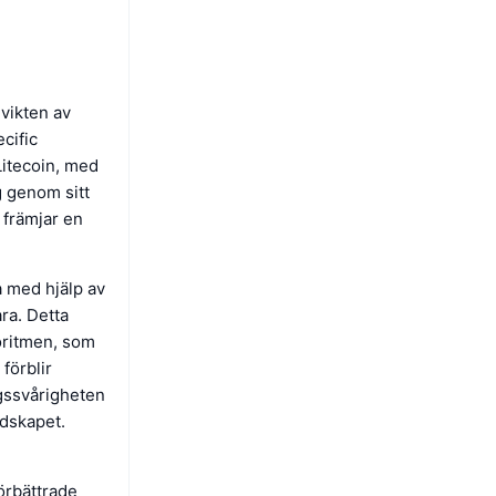
vikten av
cific
Litecoin, med
g genom sitt
 främjar en
ta med hjälp av
ra. Detta
oritmen, som
förblir
ngssvårigheten
ndskapet.
örbättrade