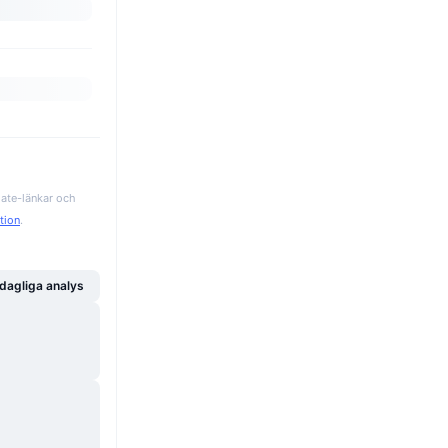
iate-länkar och
ation
.
dagliga analys