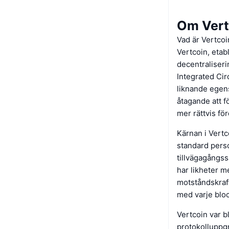
Om Vert
Vad är Vertcoi
Vertcoin, etab
decentraliser
Integrated Cir
liknande egens
åtagande att f
mer rättvis fö
Kärnan i Vertco
standard perso
tillvägagångs
har likheter m
motståndskraft
med varje bloc
Vertcoin var b
protokolluppg