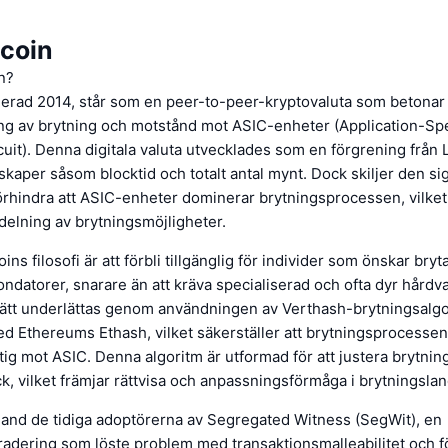
coin
n?
lerad 2014, står som en peer-to-peer-kryptovaluta som betonar 
ing av brytning och motstånd mot ASIC-enheter (Application-Spe
cuit). Denna digitala valuta utvecklades som en förgrening från 
kaper såsom blocktid och totalt antal mynt. Dock skiljer den si
örhindra att ASIC-enheter dominerar brytningsprocessen, vilket
rdelning av brytningsmöjligheter.
ins filosofi är att förbli tillgänglig för individer som önskar bry
ndatorer, snarare än att kräva specialiserad och ofta dyr hårdva
sätt underlättas genom användningen av Verthash-brytningsalg
ed Ethereums Ethash, vilket säkerställer att brytningsprocessen 
ig mot ASIC. Denna algoritm är utformad för att justera brytni
k, vilket främjar rättvisa och anpassningsförmåga i brytningsla
land de tidiga adoptörerna av Segregated Witness (SegWit), en
radering som löste problem med transaktionsmalleabilitet och f