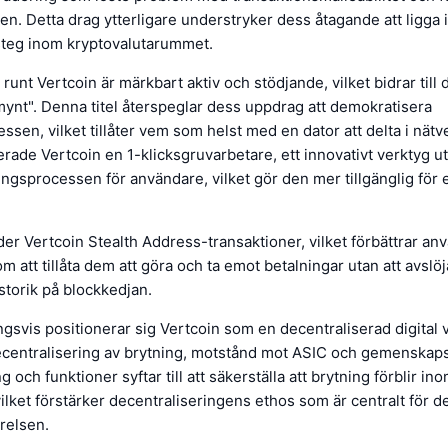
en. Detta drag ytterligare understryker dess åtagande att ligga 
steg inom kryptovalutarummet.
nt Vertcoin är märkbart aktiv och stödjande, vilket bidrar till 
ynt". Denna titel återspeglar dess uppdrag att demokratisera
ssen, vilket tillåter vem som helst med en dator att delta i nätve
erade Vertcoin en 1-klicksgruvarbetare, ett innovativt verktyg ut
ingsprocessen för användare, vilket gör den mer tillgänglig för
r Vertcoin Stealth Address-transaktioner, vilket förbättrar an
m att tillåta dem att göra och ta emot betalningar utan att avslöj
storik på blockkedjan.
svis positionerar sig Vertcoin som en decentraliserad digital 
ecentralisering av brytning, motstånd mot ASIC och gemenska
 och funktioner syftar till att säkerställa att brytning förblir ino
ilket förstärker decentraliseringens ethos som är centralt för 
relsen.