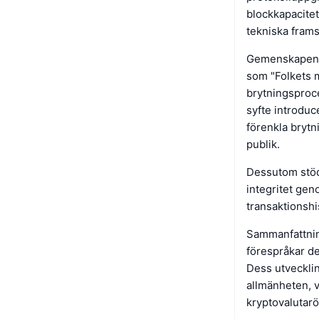
blockkapacitet
tekniska fram
Gemenskapen ru
som "Folkets m
brytningsproce
syfte introduc
förenkla brytn
publik.
Dessutom stöde
integritet geno
transaktionshi
Sammanfattning
förespråkar d
Dess utveckling
allmänheten, v
kryptovalutarö