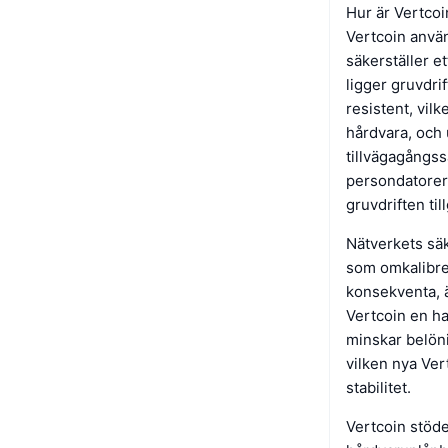
Hur är Vertcoi
Vertcoin använ
säkerställer e
ligger gruvdri
resistent, vil
hårdvara, och 
tillvägagångss
persondatorer a
gruvdriften ti
Nätverkets säk
som omkalibrer
konsekventa, 
Vertcoin en h
minskar belönin
vilken nya Ver
stabilitet.
Vertcoin stöde