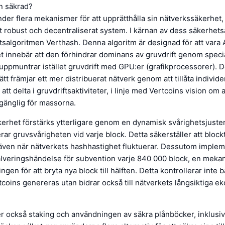
n säkrad?
der flera mekanismer för att upprätthålla sin nätverkssäkerhet, 
tt robust och decentraliserat system. I kärnan av dess säkerhet
ftsalgoritmen Verthash. Denna algoritm är designad för att vara
ket innebär att den förhindrar dominans av gruvdrift genom speci
uppmuntrar istället gruvdrift med GPU:er (grafikprocessorer). D
ätt främjar ett mer distribuerat nätverk genom att tillåta individ
tt delta i gruvdriftsaktiviteter, i linje med Vertcoins vision om a
llgänglig för massorna.
erhet förstärks ytterligare genom en dynamisk svårighetsjuster
ar gruvsvårigheten vid varje block. Detta säkerställer att blockt
även när nätverkets hashhastighet fluktuerar. Dessutom implem
alveringshändelse för subvention varje 840 000 block, en mek
gen för att bryta nya block till hälften. Detta kontrollerar inte 
tcoins genereras utan bidrar också till nätverkets långsiktiga 
r också staking och användningen av säkra plånböcker, inklusi