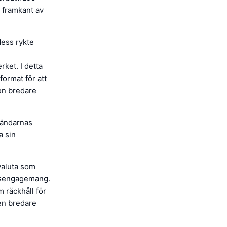
i framkant av
dess rykte
rket. I detta
format för att
 en bredare
vändarnas
a sin
valuta som
psengagemang.
m räckhåll för
den bredare