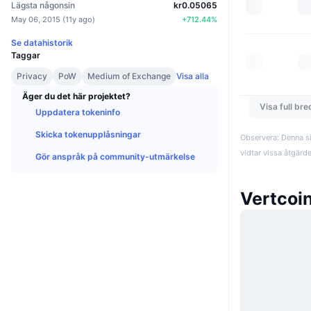
Lägsta någonsin
kr0.05065
May 06, 2015
(
11y ago
)
+
712.44
%
Se datahistorik
Taggar
Privacy
PoW
Medium of Exchange
Visa alla
Äger du det här projektet?
Visa full br
Uppdatera tokeninfo
Skicka tokenupplåsningar
Observera: Denna si
vidtar vissa åtgärd
Gör anspråk på community-utmärkelse
Vertcoi