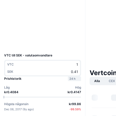
Boost
Webbplats
Website
Whitepaper
Sociala medier
3.0
Betyg (CertiK)
bitinfocharts.com
Explorers
UCID
99
VTC till SEK - valutaomvandlare
VTC
Vertcoi
SEK
Prishistorik
24 h
Alla
CEX
Låg
Hög
kr0.4084
kr0.4147
Högsta någonsin
kr99.86
Dec 06, 2017
(
9y ago
)
-99.59
%