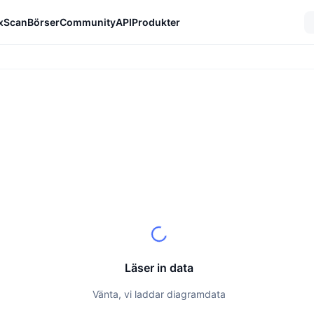
xScan
Börser
Community
API
Produkter
Läser in data
Vänta, vi laddar diagramdata