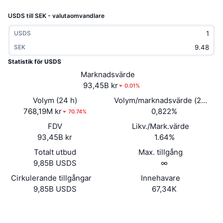
Trendande
Krypto-ETF:er
USDS till SEK - valutaomvandlare
Skola
CMC MCP
Nytt
Bitcoin ETF:er
USDS
x402
Nyheter
SEK
Krypto
Ethereum ETF:er
Statistik för USDS
Akademi
Marknadsvärde
Politik
93,45B kr
0.01%
Teknisk analys
Analys
Volym (24 h)
Volym/marknadsvärde (24h)
Sport
768,19M kr
0,822%
RSI
Videor
70.74%
FDV
Likv./Mark.värde
Finans
MACD
Ordlista
93,45B kr
1.64%
Teknik
Totalt utbud
Max. tillgång
9,85B USDS
∞
Derivat
Kampanjer
Cirkulerande tillgångar
Innehavare
NFT
9,85B USDS
67,34K
Översikt
Airdrops
Övergripande NFT-statistik
Webbplats
Website
Likvidationer
Diamantbelöningar
Sociala medier