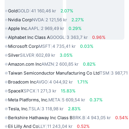
verkliga världen
Gold
GOLD
41 160,46 kr
2.07%
Nvidia Corp
NVDA
2 121,56 kr
2.27%
Apple Inc.
AAPL
2 969,49 kr
0.29%
Alphabet Inc Class A
GOOGL
3 363,7 kr
0.96%
Microsoft Corp
MSFT
4 735,41 kr
0.03%
Silver
SILVER
602,69 kr
3.05%
Amazon.com Inc
AMZN
2 600,85 kr
0.82%
Taiwan Semiconductor Manufacturing Co Ltd
TSM
3 987,71
Broadcom Inc
AVGO
4 044,92 kr
1.71%
SpaceX
SPCX
1 271,3 kr
15.83%
Meta Platforms, Inc.
META
5 609,54 kr
0.37%
Tesla, Inc.
TSLA
3 118,98 kr
2.83%
Berkshire Hathaway Inc Class B
BRK.B
4 943,05 kr
0.54%
Eli Lilly And Co
LLY
11 243,04 kr
0.52%