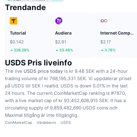
Trendande
Tutorial
Audiera
Internet Computer
$0.142
$2.91
$2.17
228.29%
33.48%
3.78%
USDS Pris liveinfo
The live
USDS price today
is kr 9.48 SEK with a 24-hour
trading volume of kr 768,195,331 SEK.
Vi uppdaterar priset
på USDS till SEK i realtid.
USDS is down 0.01% in the last
24 hours.
The current CoinMarketCap ranking is #7870,
with a live market cap of kr 93,452,608,915 SEK.
It has a
circulating supply of 9,859,482,690 USDS coins
och
Maximal tillgång är inte tillgänglig.
CoinMarketCap
Värdebevis
USDS