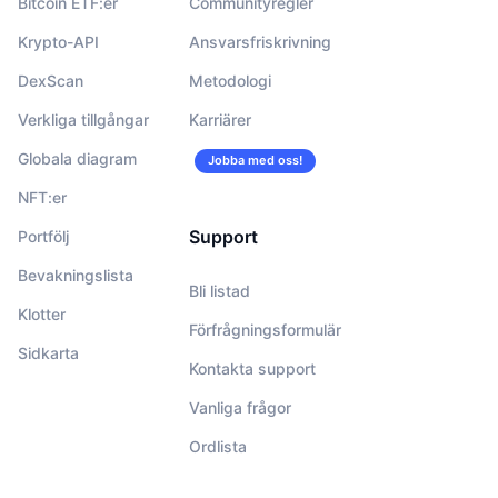
Bitcoin ETF:er
Communityregler
Krypto-API
Ansvarsfriskrivning
DexScan
Metodologi
Verkliga tillgångar
Karriärer
Globala diagram
Jobba med oss!
NFT:er
Support
Portfölj
Bevakningslista
Bli listad
Klotter
Förfrågningsformulär
Sidkarta
Kontakta support
Vanliga frågor
Ordlista