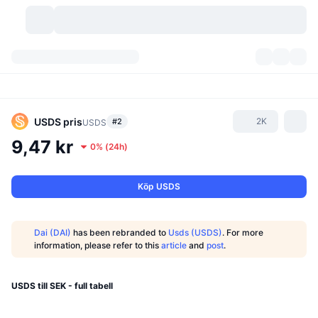
Kryptovalutor
Instrumentpaneler
Kryptovalutor
DexScan
Marknader
Rankningar
USDS
pris
2K
#2
USDS
9,47 kr
0%
(
24h
)
Signaler
Börser
Kategorier
New
Marknadsöversikt
Trendar
Community
Historiska ögonblicksbilder
Spotmarknad
Centraliserade börser
Köp USDS
Ny
Feed
API
Tokenupplåsningar
Antal kryptovalutor
Spot
Dai (DAI)
has been rebranded to
Usds (USDS)
. For more
information, please refer to this
article
and
post
.
Vinnare
Ämnen
Avkastning
Produkter
Bitcoins kassor
Derivat
API
Meme-utforskare
USDS till SEK - full tabell
Lives
Verkliga tillgångar
BNBs kassor
Produkter
Krypto-API
Decentraliserade börser