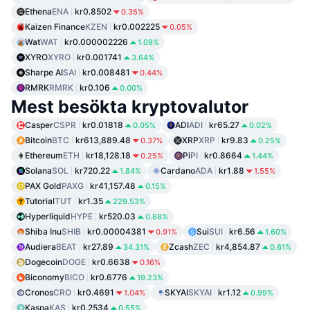
Ethena
ENA
kr0.8502
0.35%
Kaizen Finance
KZEN
kr0.002225
0.05%
Wat
WAT
kr0.000002226
1.09%
XYRO
XYRO
kr0.001741
3.64%
Sharpe AI
SAI
kr0.008481
0.44%
RMRK
RMRK
kr0.106
0.00%
Mest besökta kryptovalutor
Casper
CSPR
kr0.01818
ADI
ADI
kr65.27
0.05%
0.02%
Bitcoin
BTC
kr613,889.48
XRP
XRP
kr9.83
0.37%
0.25%
Ethereum
ETH
kr18,128.18
Pi
PI
kr0.8664
0.25%
1.44%
Solana
SOL
kr720.22
Cardano
ADA
kr1.88
1.84%
1.55%
PAX Gold
PAXG
kr41,157.48
0.15%
Tutorial
TUT
kr1.35
229.53%
Hyperliquid
HYPE
kr520.03
0.88%
Shiba Inu
SHIB
kr0.00004381
Sui
SUI
kr6.56
0.91%
1.60%
Audiera
BEAT
kr27.89
Zcash
ZEC
kr4,854.87
34.31%
0.61%
Dogecoin
DOGE
kr0.6638
0.16%
Biconomy
BICO
kr0.6776
19.23%
Cronos
CRO
kr0.4691
SKYAI
SKYAI
kr1.12
1.04%
0.99%
Kaspa
KAS
kr0.2534
0.55%