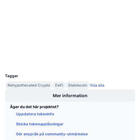
Kommande försäljningar
0xdC03...07384F
Finansieringsräntor
Lär dig och tjäna
Kontrakt
4.5
Betyg (CertiK)
Kalendrar
etherscan.io
Explorers
ICO-kalender
Wallets
Händelsekalender
UCID
33039
Taggar
Rehypothecated Crypto
DeFi
Stablecoin
Visa alla
Mer information
Äger du det här projektet?
Uppdatera tokeninfo
Skicka tokenupplåsningar
Gör anspråk på community-utmärkelse