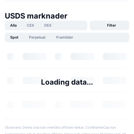
USDS marknader
Alla
CEX
DEX
Filter
Spot
Perpetual
Framtider
Loading data...
Observera: Denna sida kan innehålla affiliate-länkar. CoinMarketCap kan
kompenseras om du besöker affiliate-länkar och vidtar vissa åtgärder som att