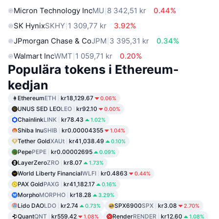
Micron Technology Inc
MU
8 342,51 kr
0.44%
SK Hynix
SKHY
1 309,77 kr
3.92%
JPmorgan Chase & Co
JPM
3 395,31 kr
0.34%
Walmart Inc
WMT
1 059,71 kr
0.20%
Populära tokens i Ethereum-
kedjan
Ethereum
ETH
kr18,129.67
0.06%
UNUS SED LEO
LEO
kr92.10
0.00%
Chainlink
LINK
kr78.43
1.02%
Shiba Inu
SHIB
kr0.00004355
1.04%
Tether Gold
XAUt
kr41,038.49
0.10%
Pepe
PEPE
kr0.00002695
0.09%
LayerZero
ZRO
kr8.07
1.73%
World Liberty Financial
WLFI
kr0.4863
0.44%
PAX Gold
PAXG
kr41,182.17
0.16%
Morpho
MORPHO
kr18.28
3.29%
Lido DAO
LDO
kr2.74
SPX6900
SPX
kr3.08
0.73%
2.70%
Quant
QNT
kr559.42
Render
RENDER
kr12.60
1.08%
1.08%