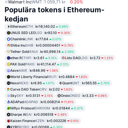
Walmart Inc
WMT
1 059,71 kr
0.20%
Populära tokens i Ethereum-
kedjan
Ethereum
ETH
kr18,140.02
0.69%
UNUS SED LEO
LEO
kr92.10
0.30%
Chainlink
LINK
kr77.64
0.07%
Shiba Inu
SHIB
kr0.00004401
0.79%
Tether Gold
XAUt
kr40,996.14
2.09%
ether.fi
ETHFI
kr3.61
Lido DAO
LDO
kr2.72
5.15%
1.25%
PAX Gold
PAXG
kr41,114.47
2.12%
Aave
AAVE
kr846.96
1.36%
World Liberty Financial
WLFI
kr0.4884
1.83%
Nexo
NEXO
kr6.95
Quant
QNT
kr565.55
1.57%
0.70%
Curve DAO Token
CRV
kr2.02
1.63%
Sky
SKY
kr0.5131
Ondo
ONDO
kr3.33
2.15%
0.96%
ADAPad
ADAPAD
kr0.008214
11.91%
Niftyx Protocol
SHROOM
kr0.01844
0.07%
Sharpe AI
SAI
kr0.008518
2.49%
Kaizen Finance
KZEN
kr0.002226
0.10%
XYRO
XYRO
kr0.00168
0.30%