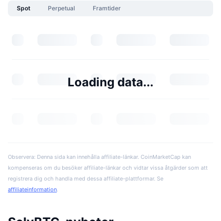
Spot
Perpetual
Framtider
Loading data...
Observera: Denna sida kan innehålla affiliate-länkar. CoinMarketCap kan
kompenseras om du besöker affiliate-länkar och vidtar vissa åtgärder som att
registrera dig och handla med dessa affiliate-plattformar. Se
affiliateinformation
.