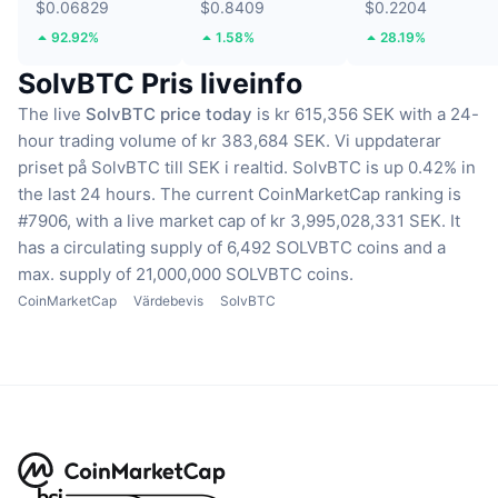
$0.06829
$0.8409
$0.2204
92.92%
1.58%
28.19%
SolvBTC Pris liveinfo
The live
SolvBTC price today
is kr 615,356 SEK with a 24-
hour trading volume of kr 383,684 SEK.
Vi uppdaterar
priset på SolvBTC till SEK i realtid.
SolvBTC is up 0.42% in
the last 24 hours.
The current CoinMarketCap ranking is
#7906, with a live market cap of kr 3,995,028,331 SEK.
It
has a circulating supply of 6,492 SOLVBTC coins
and a
max. supply of 21,000,000 SOLVBTC coins.
CoinMarketCap
Värdebevis
SolvBTC