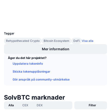
Kommande försäljningar
etherscan.io
Finansieringsräntor
Lär dig och tjäna
Explorers
Wallets
Kalendrar
UCID
33312
Taggar
ICO-kalender
Rehypothecated Crypto
Bitcoin Ecosystem
DeFi
Visa alla
Händelsekalender
Mer information
Äger du det här projektet?
Uppdatera tokeninfo
Skicka tokenupplåsningar
Gör anspråk på community-utmärkelse
SolvBTC marknader
Alla
CEX
DEX
Filter