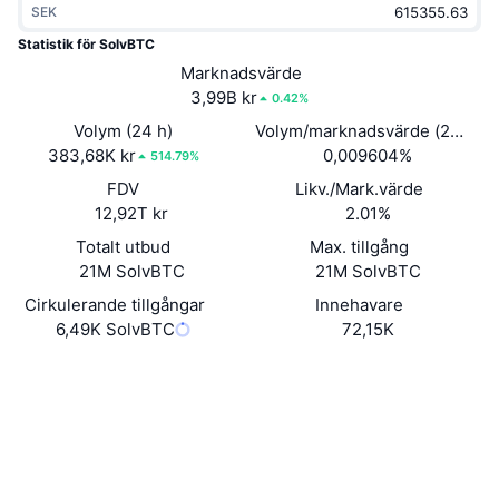
SEK
Trendande
Krypto-ETF:er
Skola
CMC MCP
Statistik för SolvBTC
Nytt
Marknadsvärde
Bitcoin ETF:er
x402
Nyheter
3,99B kr
0.42%
Krypto
Ethereum ETF:er
Volym (24 h)
Volym/marknadsvärde (24h)
Akademi
383,68K kr
0,009604%
514.79%
Politik
FDV
Likv./Mark.värde
Teknisk analys
Analys
12,92T kr
2.01%
Sport
Totalt utbud
Max. tillgång
RSI
Videor
21M SolvBTC
21M SolvBTC
Finans
MACD
Cirkulerande tillgångar
Innehavare
Ordlista
6,49K SolvBTC
72,15K
Teknik
Webbplats
Website
Derivat
Kampanjer
NFT
Sociala medier
Översikt
Airdrops
Övergripande NFT-statistik
0x7a56...652f97
Kontrakt
Likvidationer
Diamantbelöningar