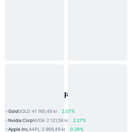
Populära tillgångar från den
verkliga världen
Gold
GOLD
41 160,46 kr
2.07%
Nvidia Corp
NVDA
2 121,56 kr
2.27%
Apple Inc.
AAPL
2 969,49 kr
0.29%