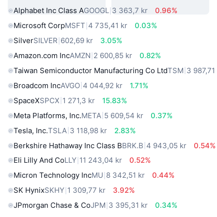
Alphabet Inc Class A
GOOGL
3 363,7 kr
0.96%
Microsoft Corp
MSFT
4 735,41 kr
0.03%
Silver
SILVER
602,69 kr
3.05%
Amazon.com Inc
AMZN
2 600,85 kr
0.82%
Taiwan Semiconductor Manufacturing Co Ltd
TSM
3 987,71
Broadcom Inc
AVGO
4 044,92 kr
1.71%
SpaceX
SPCX
1 271,3 kr
15.83%
Meta Platforms, Inc.
META
5 609,54 kr
0.37%
Tesla, Inc.
TSLA
3 118,98 kr
2.83%
Berkshire Hathaway Inc Class B
BRK.B
4 943,05 kr
0.54%
Eli Lilly And Co
LLY
11 243,04 kr
0.52%
Micron Technology Inc
MU
8 342,51 kr
0.44%
SK Hynix
SKHY
1 309,77 kr
3.92%
JPmorgan Chase & Co
JPM
3 395,31 kr
0.34%