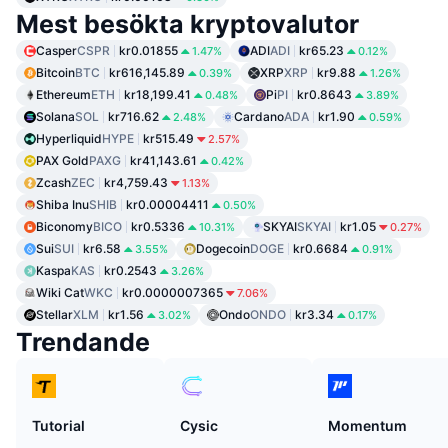
Mest besökta kryptovalutor
Casper
CSPR
kr0.01855
ADI
ADI
kr65.23
1.47%
0.12%
Bitcoin
BTC
kr616,145.89
XRP
XRP
kr9.88
0.39%
1.26%
Ethereum
ETH
kr18,199.41
Pi
PI
kr0.8643
0.48%
3.89%
Solana
SOL
kr716.62
Cardano
ADA
kr1.90
2.48%
0.59%
Hyperliquid
HYPE
kr515.49
2.57%
PAX Gold
PAXG
kr41,143.61
0.42%
Zcash
ZEC
kr4,759.43
1.13%
Shiba Inu
SHIB
kr0.00004411
0.50%
Biconomy
BICO
kr0.5336
SKYAI
SKYAI
kr1.05
10.31%
0.27%
Sui
SUI
kr6.58
Dogecoin
DOGE
kr0.6684
3.55%
0.91%
Kaspa
KAS
kr0.2543
3.26%
Wiki Cat
WKC
kr0.0000007365
7.06%
Stellar
XLM
kr1.56
Ondo
ONDO
kr3.34
3.02%
0.17%
Trendande
Tutorial
Cysic
Momentum